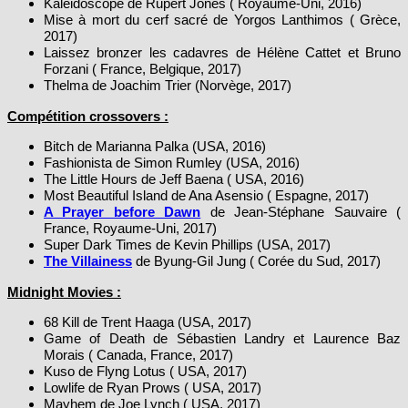
Mise à mort du cerf sacré de Yorgos Lanthimos ( Grèce,
2017)
Laissez bronzer les cadavres de Hélène Cattet et Bruno
Forzani ( France, Belgique, 2017)
Thelma de Joachim Trier (Norvège, 2017)
Compétition crossovers :
Bitch de Marianna Palka (USA, 2016)
Fashionista de Simon Rumley (USA, 2016)
The Little Hours de Jeff Baena ( USA, 2016)
Most Beautiful Island de Ana Asensio ( Espagne, 2017)
A Prayer before Dawn
de Jean-Stéphane Sauvaire (
France, Royaume-Uni, 2017)
Super Dark Times de Kevin Phillips (USA, 2017)
The Villainess
de Byung-Gil Jung ( Corée du Sud, 2017)
Midnight Movies :
68 Kill de Trent Haaga (USA, 2017)
Game of Death de Sébastien Landry et Laurence Baz
Morais ( Canada, France, 2017)
Kuso de Flyng Lotus ( USA, 2017)
Lowlife de Ryan Prows ( USA, 2017)
Mayhem de Joe Lynch ( USA, 2017)
Meatball Machine Koduku ( Japon, 2017)