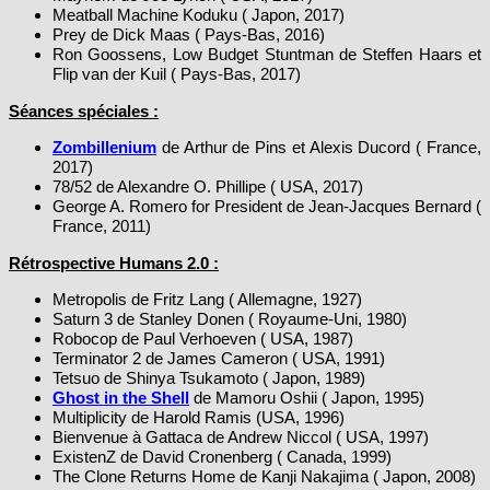
Prey de Dick Maas ( Pays-Bas, 2016)
Ron Goossens, Low Budget Stuntman de Steffen Haars et
Flip van der Kuil ( Pays-Bas, 2017)
Séances spéciales :
Zombillenium
de Arthur de Pins et Alexis Ducord ( France,
2017)
78/52 de Alexandre O. Phillipe ( USA, 2017)
George A. Romero for President de Jean-Jacques Bernard (
France, 2011)
Rétrospective Humans 2.0 :
Metropolis de Fritz Lang ( Allemagne, 1927)
Saturn 3 de Stanley Donen ( Royaume-Uni, 1980)
Robocop de Paul Verhoeven ( USA, 1987)
Terminator 2 de James Cameron ( USA, 1991)
Tetsuo de Shinya Tsukamoto ( Japon, 1989)
Ghost in the Shell
de Mamoru Oshii ( Japon, 1995)
Multiplicity de Harold Ramis (USA, 1996)
Bienvenue à Gattaca de Andrew Niccol ( USA, 1997)
ExistenZ de David Cronenberg ( Canada, 1999)
The Clone Returns Home de Kanji Nakajima ( Japon, 2008)
Rétropsective William Friedkin :