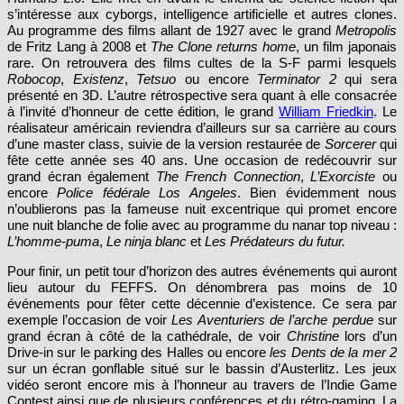
Au programme des films allant de 1927 avec le grand
Metropolis
de Fritz Lang à 2008 et
The Clone returns home
, un film japonais
rare. On retrouvera des films cultes de la S-F parmi lesquels
Robocop
,
Existenz
,
Tetsuo
ou encore
Terminator 2
qui sera
présenté en 3D. L’autre rétrospective sera quant à elle consacrée
à l’invité d’honneur de cette édition, le grand
William Friedkin
. Le
réalisateur américain reviendra d’ailleurs sur sa carrière au cours
d’une master class, suivie de la version restaurée de
Sorcerer
qui
fête cette année ses 40 ans. Une occasion de redécouvrir sur
grand écran également
The French Connection
,
L’Exorciste
ou
encore
Police fédérale Los Angeles
. Bien évidemment nous
n’oublierons pas la fameuse nuit excentrique qui promet encore
une nuit blanche de folie avec au programme du nanar top niveau :
L’homme-puma
,
Le ninja blanc
et
Les Prédateurs du futur.
Pour finir, un petit tour d’horizon des autres événements qui auront
lieu autour du FEFFS. On dénombrera pas moins de 10
événements pour fêter cette décennie d’existence. Ce sera par
exemple l’occasion de voir
Les Aventuriers de l’arche perdue
sur
grand écran à côté de la cathédrale, de voir
Christine
lors d’un
Drive-in sur le parking des Halles ou encore
les Dents de la mer 2
sur un écran gonflable situé sur le bassin d’Austerlitz. Les jeux
vidéo seront encore mis à l’honneur au travers de l’Indie Game
Contest ainsi que de plusieurs conférences et du rétro-gaming. La
Zombie Walk sera elle aussi de retour, tout comme la Grüselnacht