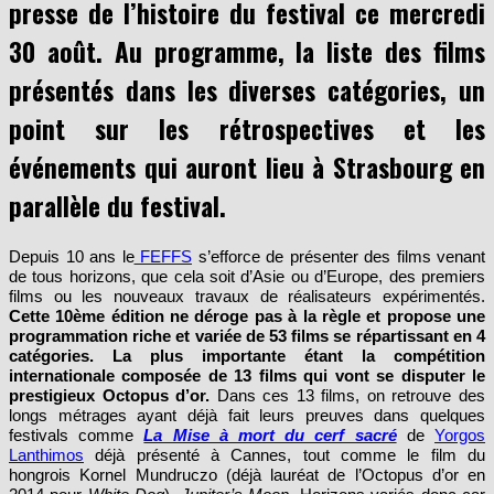
30 août. Au programme, la liste des films
présentés dans les diverses catégories, un
point sur les rétrospectives et les
événements qui auront lieu à Strasbourg en
parallèle du festival.
Depuis 10 ans le
FEFFS
s’efforce de présenter des films venant
de tous horizons, que cela soit d’Asie ou d’Europe, des premiers
films ou les nouveaux travaux de réalisateurs expérimentés.
Cette 10ème édition ne déroge pas à la règle et propose une
programmation riche et variée de 53 films se répartissant en 4
catégories. La plus importante étant la compétition
internationale composée de 13 films qui vont se disputer le
prestigieux Octopus d’or.
Dans ces 13 films, on retrouve des
longs métrages ayant déjà fait leurs preuves dans quelques
festivals comme
La Mise à mort du cerf sacré
de
Yorgos
Lanthimos
déjà présenté à Cannes, tout comme le film du
hongrois Kornel Mundruczo (déjà lauréat de l’Octopus d’or en
2014 pour
White Dog
),
Jupiter’s Moon
. Horizons variés donc car
l’on retrouve en compétition, le film coréen
A Day
dont le pitch fait