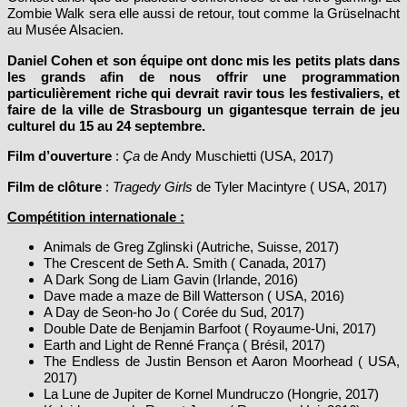
au Musée Alsacien.
Daniel Cohen et son équipe ont donc mis les petits plats dans
les grands afin de nous offrir une programmation
particulièrement riche qui devrait ravir tous les festivaliers, et
faire de la ville de Strasbourg un gigantesque terrain de jeu
culturel du 15 au 24 septembre.
Film d’ouverture
:
Ça
de Andy Muschietti (USA, 2017)
Film de clôture
:
Tragedy Girls
de Tyler Macintyre ( USA, 2017)
Compétition internationale :
Animals de Greg Zglinski (Autriche, Suisse, 2017)
The Crescent de Seth A. Smith ( Canada, 2017)
A Dark Song de Liam Gavin (Irlande, 2016)
Dave made a maze de Bill Watterson ( USA, 2016)
A Day de Seon-ho Jo ( Corée du Sud, 2017)
Double Date de Benjamin Barfoot ( Royaume-Uni, 2017)
Earth and Light de Renné França ( Brésil, 2017)
The Endless de Justin Benson et Aaron Moorhead ( USA,
2017)
La Lune de Jupiter de Kornel Mundruczo (Hongrie, 2017)
Kaleidoscope de Rupert Jones ( Royaume-Uni, 2016)