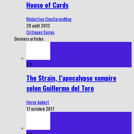
House of Cards
Rédaction CineSeriesMag
29 août 2013
Critiques Series
Derniers articles
2.5
The Strain, l’apocalypse vampire
selon Guillermo del Toro
Herve Aubert
17 octobre 2017