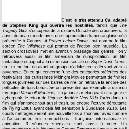
C’est le très attendu
Ça
, adapté
de Stephen King qui ouvrira les hostilités
, tandis que
The
Tragedy Girls
s’occupera de la clôture. Du côté des crossovers, là
aussi du beau monde avec une coproduction franco-anglaise déjà
présentée à Cannes,
A Prayer before Dawn
, tout comme le film
coréen
The Villainess
qui promet de l’action bien musclée. La
section crossovers met en avant un brassage des genres : on y
retrouvera aussi un film américain de nunsploitation, un film
fantastique espagnol à la dimension sociale ou
Super Dark Times
,
un film mettant en avant un groupe d’adolescents dérivant vers la
psychose. En ce qui concerne l’une des catégories préférées des
festivaliers, les cultissimes Midnight Movies permettant de finir les
longues journées sur des barres de rire, on retrouve là encore des
pellicules de tous bords. Seront présentés par exemple la suite du
mythique
Meatball Machine
, film japonais mélangeant ultra-gore et
cyberpunk, le retour de l’équipe derrière
New Kids Turbo
dans un
film qui s’annonce tout aussi trash, ou encore l’œuvre déroutante
de Flying Lotus ayant déjà fait sensation à Sundance,
Kuso.
Les
courts métrages seront une nouvelle fois à l’honneur avec comme
à l’accoutumée trois compétitions : française, internationale et
animation. 3 séances spéciales sont aussi à noter. Un
documentaire sur le légendaire George Romero qui nous a quitté il
y a peu de temps,
78/52
un film revenant sur la genèse de la