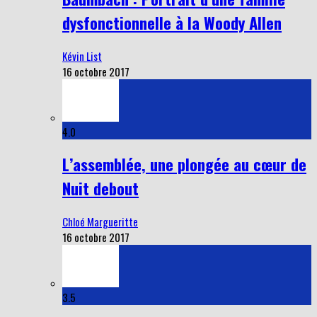
dysfonctionnelle à la Woody Allen
Kévin List
16 octobre 2017
4.0
L’assemblée, une plongée au cœur de
Nuit debout
Chloé Margueritte
16 octobre 2017
3.5