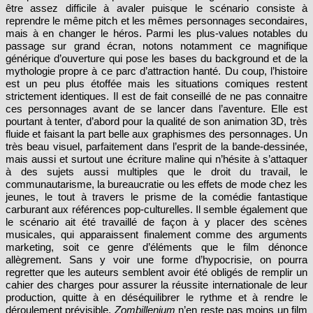
être assez difficile à avaler puisque le scénario consiste à
reprendre le même pitch et les mêmes personnages secondaires,
mais à en changer le héros. Parmi les plus-values notables du
passage sur grand écran, notons notamment ce magnifique
générique d’ouverture qui pose les bases du background et de la
mythologie propre à ce parc d’attraction hanté. Du coup, l’histoire
est un peu plus étoffée mais les situations comiques restent
strictement identiques. Il est de fait conseillé de ne pas connaitre
ces personnages avant de se lancer dans l’aventure. Elle est
pourtant à tenter, d’abord pour la qualité de son animation 3D, très
fluide et faisant la part belle aux graphismes des personnages. Un
très beau visuel, parfaitement dans l’esprit de la bande-dessinée,
mais aussi et surtout une écriture maline qui n’hésite à s’attaquer
à des sujets aussi multiples que le droit du travail, le
communautarisme, la bureaucratie ou les effets de mode chez les
jeunes, le tout à travers le prisme de la comédie fantastique
carburant aux références pop-culturelles. Il semble également que
le scénario ait été travaillé de façon à y placer des scènes
musicales, qui apparaissent finalement comme des arguments
marketing, soit ce genre d’éléments que le film dénonce
allègrement. Sans y voir une forme d’hypocrisie, on pourra
regretter que les auteurs semblent avoir été obligés de remplir un
cahier des charges pour assurer la réussite internationale de leur
production, quitte à en déséquilibrer le rythme et à rendre le
déroulement prévisible.
Zombillenium
n’en reste pas moins un film