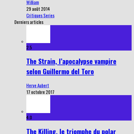
William
29 août 2014
Critiques Series
Derniers articles
2.5
The Strain, l’apocalypse vampire
selon Guillermo del Toro
Herve Aubert
17 octobre 2017
4.0
The Killing, le triomphe du polar