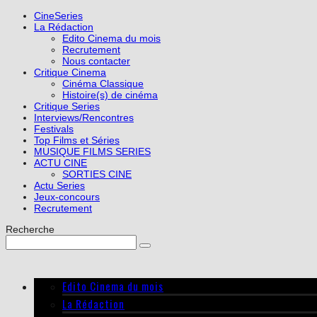
CineSeries
La Rédaction
Edito Cinema du mois
Recrutement
Nous contacter
Critique Cinema
Cinéma Classique
Histoire(s) de cinéma
Critique Series
Interviews/Rencontres
Festivals
Top Films et Séries
MUSIQUE FILMS SERIES
ACTU CINE
SORTIES CINE
Actu Series
Jeux-concours
Recrutement
Recherche
Edito Cinema du mois
La Rédaction