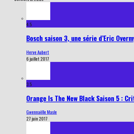
4.5
Bosch saison 3, une série d’Eric Overmy
Herve Aubert
6 juillet 2017
3.5
Orange Is The New Black Saison 5 : Cri
Gwennaëlle Masle
27 juin 2017