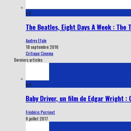
5.0
The Beatles, Eight Days A Week : The
Audrey Efale
18 septembre 2016
Critique Cinema
Derniers articles
4.0
Baby Driver, un film de Edgar Wright : 
Frédéric Perrinot
6 juillet 2017