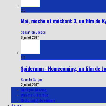
2.5
Moi, moche et méchant 3, un film de Kyl
Sebastien Decocq
6 juillet 2017
4.0
Spiderman : Homecoming, un film de Jo
Roberto Garçon
2 juillet 2017
Critique Cinema
Cinéma Classique
Histoire(s) de cinéma
Series