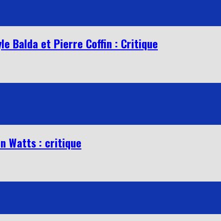
e Balda et Pierre Coffin : Critique
n Watts : critique