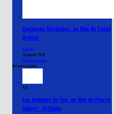
Cadences Obstinées, un film de Fanny
Ardant
Sara Art
10 janvier 2014
Critique Cinema
Derniers articles
4.0
Les hommes du feu, un film de Pierre
Jolivet : Critique