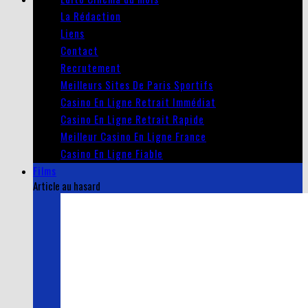
La Rédaction
Liens
Contact
Recrutement
Meilleurs Sites De Paris Sportifs
Casino En Ligne Retrait Immédiat
Casino En Ligne Retrait Rapide
Meilleur Casino En Ligne France
Casino En Ligne Fiable
Films
Article au hasard