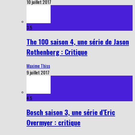
10 juillet 2017
3.5
The 100 saison 4, une série de Jason
Rothenberg : Critique
Maxime Thiss
9 juillet 2017
4.5
Bosch saison 3, une série d’Eric
Overmyer : critique