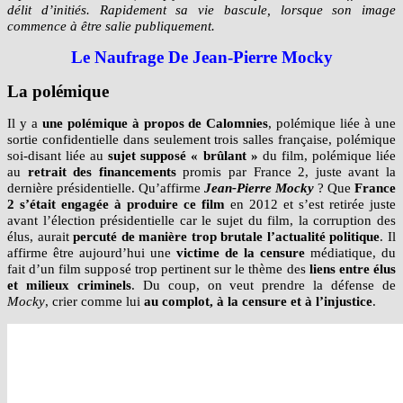
espionner un ministre, soupçonné de tremper dans une affaire de
délit d’initiés. Rapidement sa vie bascule, lorsque son image
commence à être salie publiquement.
Le Naufrage De Jean-Pierre Mocky
La polémique
Il y a
une polémique à propos de Calomnies
, polémique liée à une
sortie confidentielle dans seulement trois salles française, polémique
soi-disant liée au
sujet supposé « brûlant »
du film, polémique liée
au
retrait des financements
promis par France 2, juste avant la
dernière présidentielle. Qu’affirme
Jean-Pierre Mocky
? Que
France
2 s’était engagée à produire ce film
en 2012 et s’est retirée juste
avant l’élection présidentiel
le car le sujet du film, la corruption des
élus, aurait
percuté de manière trop brutale l’actualité politique
. Il
affirme être aujourd’hui une
victime de la censure
médiatique, du
fait d’un film supposé trop pertinent sur le thème des
liens entre élus
et milieux criminels
. Du coup, on veut prendre la défense de
Mocky
, crier comme lui
au complot, à la censure et à l’injustice
.