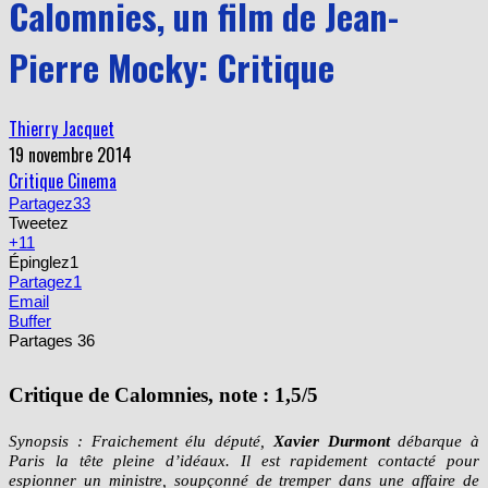
Calomnies, un film de Jean-
Pierre Mocky: Critique
Thierry Jacquet
19 novembre 2014
Critique Cinema
Partagez
33
Tweetez
+1
1
Épinglez
1
Partagez
1
Email
Buffer
Partages
36
Critique de Calomnies, note : 1,5/5
Synopsis : Fraichement élu député,
Xavier Durmont
débarque à
Paris la tête pleine d’idéaux. Il est rapidement contacté pour