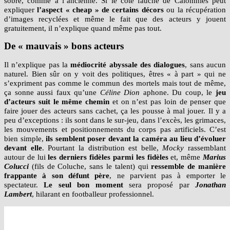
sobre, comme à l’ancienne. Si le côté fauché de Calomnies peut
expliquer
l’aspect « cheap » de certains décors
ou la récupération
d’images recyclées et même le fait que des acteurs y jouent
gratuitement, il n’explique quand même pas tout.
De « mauvais » bons acteurs
Il n’explique pas la
médiocrité abyssale des dialogues
, sans aucun
naturel. Bien sûr on y voit des politiques, êtres « à part » qui ne
s’expriment pas comme le commun des mortels mais tout de même,
ça sonne aussi faux qu’une
Céline Dion
aphone. Du coup, le
jeu
d’acteurs suit le même chemin
et on n’est pas loin de penser que
faire jouer des acteurs sans cachet, ça les pousse à mal jouer. Il y a
peu d’exceptions : ils sont dans le sur-jeu, dans l’excès, les grimaces,
les mouvements et positionnements du corps pas artificiels. C’est
bien simple,
ils semblent poser devant la caméra au lieu d’évoluer
devant elle
. Pourtant la distribution est belle,
Mocky
rassemblant
autour de lui
les derniers fidèles parmi les fidèles
et, même
Marius
Colucci
(fils de Coluche, sans le talent) qui
ressemble de manière
frappante à son défunt père
, ne parvient pas à emporter le
spectateur.
Le seul bon moment
sera proposé par
Jonathan
Lambert
, hilarant en footballeur professionnel.