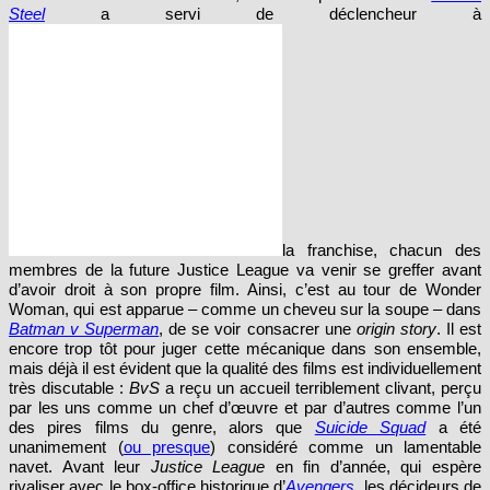
Marvel, qui a pris soin d’introduire ses personnages un par un
avant de les réunir à l’écran. Ici, hormis Superman dont le
Man of
Steel
a servi de déclencheur à
la franchise, chacun des
membres de la future Justice League va venir se greffer avant
d’avoir droit à son propre film. Ainsi, c’est au tour de Wonder
Woman, qui est apparue – comme un cheveu sur la soupe – dans
Batman v Superman
, de se voir consacrer une
origin story
. Il est
encore trop tôt pour juger cette mécanique dans son ensemble,
mais déjà il est évident que la qualité des films est individuellement
très discutable :
BvS
a reçu un accueil terriblement clivant, perçu
par les uns comme un chef d’œuvre et par d’autres comme l’un
des pires films du genre, alors que
Suicide Squad
a été
unanimement (
ou presque
) considéré comme un lamentable