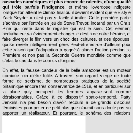
l’usage d’effets visuels, en particulier de fonds verts, de
cascades numériques et plus encore de ralentis, d’une qualité
qui frôle parfois l’indigence
, et même l’overdose indigeste
lorsque l’on atteint le climax final où il devient évident que le « style
Zack Snyder » n’est pas si facile à imiter. Cette première partie
s’achève par l’entrée en jeu de Steve Trevor, incarné par un Chris
Pine qui reste dans le registre qui est le sien. Cet élément
perturbateur va évidemment changer le destin de notre héroïne, et
faire diverger le film vers un choc des cultures, et des époques,
qui se révèle intelligemment géré. Peut-être est-ce d’ailleurs pour
cette raison que l’adaptation a gagné à placer l’action pendant la
Première et non pas la Seconde Guerre mondiale comme que
c’était le cas dans le comics d’origine.
En effet, la fausse candeur de la belle amazone est un moteur
comique loin d’être futile. A travers son regard vierge de toute
forme de sexisme, de nombreuses pratiques de la société
britannique encore très conservatrice de 1918, et en particulier sur
la place qu’y occupent les femmes apparaissent comme
déraisonnables. Grâce à ce dispositif spatio-temporel, Patty
Jenkins n’a pas besoin d’avoir recours à de grands discours
féministes pour poser ce petit plus que n’aurait sans doute pas su
apporter un réalisateur.
Et pourtant, le schéma des relations