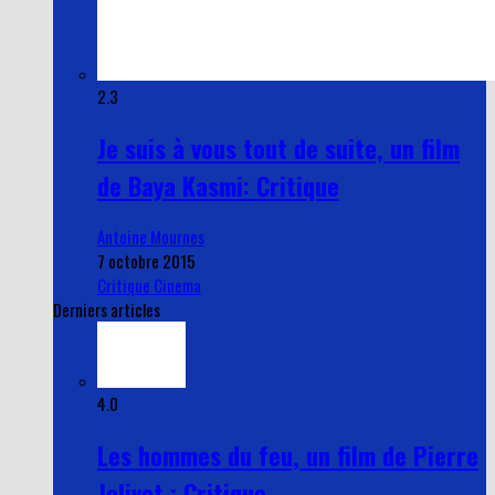
2.3
Je suis à vous tout de suite, un film
de Baya Kasmi: Critique
Antoine Mournes
7 octobre 2015
Critique Cinema
Derniers articles
4.0
Les hommes du feu, un film de Pierre
Jolivet : Critique