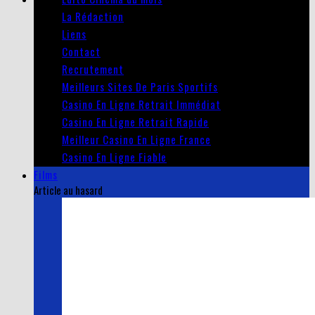
La Rédaction
Liens
Contact
Recrutement
Meilleurs Sites De Paris Sportifs
Casino En Ligne Retrait Immédiat
Casino En Ligne Retrait Rapide
Meilleur Casino En Ligne France
Casino En Ligne Fiable
Films
Article au hasard