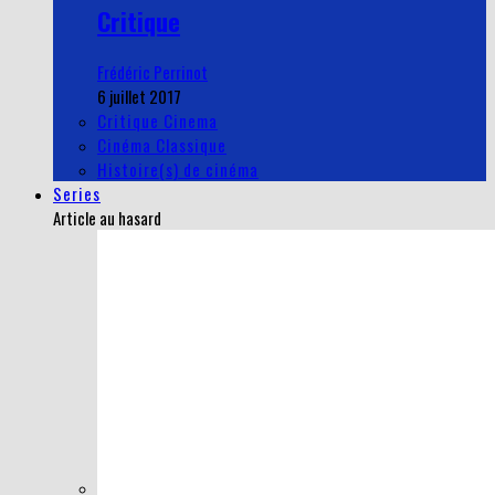
Critique
Frédéric Perrinot
6 juillet 2017
Critique Cinema
Cinéma Classique
Histoire(s) de cinéma
Series
Article au hasard