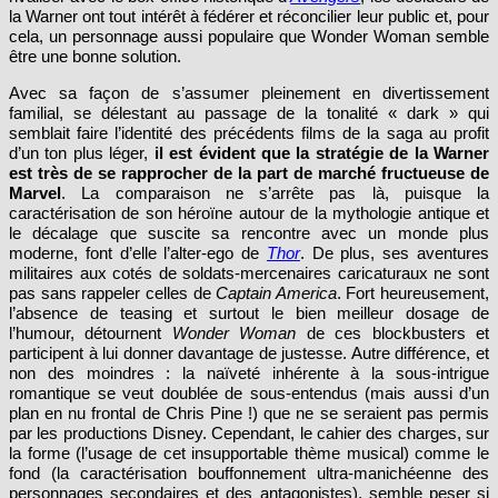
navet. Avant leur
Justice League
en fin d’année, qui espère
rivaliser avec le box-office historique d’
Avengers
, les décideurs de
la Warner ont tout intérêt à fédérer et réconcilier leur public et, pour
cela, un personnage aussi populaire que Wonder Woman semble
être une bonne solution.
Avec sa façon de s’assumer pleinement en divertissement
familial, se délestant au passage de la tonalité « dark » qui
semblait faire l’identité des précédents films de la saga au profit
d’un ton plus léger,
il est évident que la stratégie de la Warner
est très de se rapprocher de la part de marché fructueuse de
Marvel
. La comparaison ne s’arrête pas là, puisque la
caractérisation de son héroïne autour de la mythologie antique et
le décalage que suscite sa rencontre avec un monde plus
moderne, font d’elle l’alter-ego de
Thor
. De plus, ses aventures
militaires aux cotés de soldats-mercenaires caricaturaux ne sont
pas sans rappeler celles de
Captain America
. Fort heureusement,
l’absence de teasing et surtout le bien meilleur dosage de
l’humour, détournent
Wonder Woman
de ces blockbusters et
participent à lui donner davantage de justesse. Autre différence, et
non des moindres : la naïveté inhérente à la sous-intrigue
romantique se veut doublée de sous-entendus (mais aussi d’un
plan en nu frontal de Chris Pine !) que ne se seraient pas permis
par les productions Disney. Cependant, le cahier des charges, sur
la forme (l’usage de cet insupportable thème musical) comme le