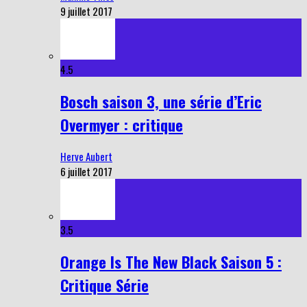
9 juillet 2017
4.5
Bosch saison 3, une série d’Eric
Overmyer : critique
Herve Aubert
6 juillet 2017
3.5
Orange Is The New Black Saison 5 :
Critique Série