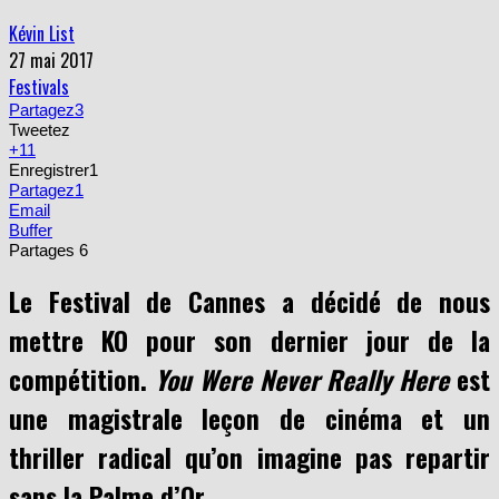
Kévin List
27 mai 2017
Festivals
Partagez
3
Tweetez
+1
1
Enregistrer
1
Partagez
1
Email
Buffer
Partages
6
Le Festival de Cannes a décidé de nous
mettre KO pour son dernier jour de la
compétition.
You Were Never Really Here
est
une magistrale leçon de cinéma et un
thriller radical qu’on imagine pas repartir
sans la Palme d’Or.