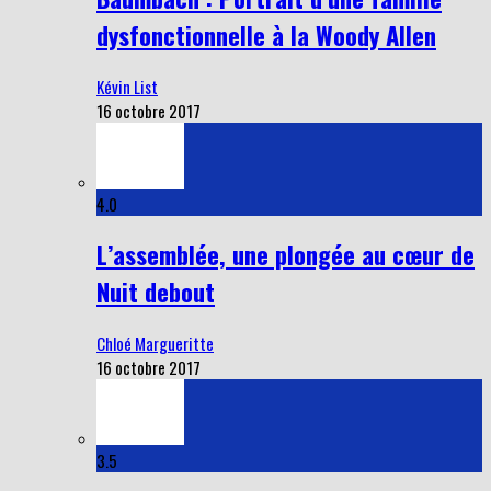
dysfonctionnelle à la Woody Allen
Kévin List
16 octobre 2017
4.0
L’assemblée, une plongée au cœur de
Nuit debout
Chloé Margueritte
16 octobre 2017
3.5