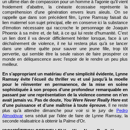
un ultime élan de compassion pour un homme à l’agonie qu’il vient
froidement d’abattre, la cinéaste écossaise représente la
compréhension d’une génération envers leurs aïeuls. On se
rappelle que dans son précédent film, Lynne Ramsay faisait du
lien maternel son sujet principal, elle en conserve ici la substance
d’émotion nécessaire qui raccroche le personnage de Joaquin
Phoenix à sa mère et, de fait, à ce qui lui reste d’humanité. C’est
un lien dont il va devoir difficilement hériter lorsque, face à un
déchaînement de violence, il ne lui restera plus qu’à se lancer
dans une ultime quête pour sauver une jeune fille, trop tôt
pervertie, qui semble être la seule raison de faire prospérer ce
monde en déliquescence avec l’espoir de le rendre un peu plus
meilleur.
En s’appropriant un matériau d’une simplicité évidente, Lynne
Ramsay évite l’écueil du thriller vu et usé jusqu’à la moelle
pour le réinventer en permanence, de la mise en scène
sophistiquée à son propos d’une profondeur remarquable en
passant par une représentation de la violence comme on n’en
avait jamais vu. Pas de doute,
You Were Never Really Here
est
d’une puissance et d’une maîtrise à toute épreuve.
Il ne reste
plus qu’à attendre dimanche pour voir si le jury de
Pedro
Almodóvar
sera séduit par l’idée de faire de Lynne Ramsay, la
seconde réalisatrice à obtenir la Palme d’Or.