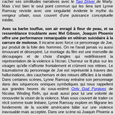
cacher ses similitudes narratives avec le
Taxi Driver
de Marty.
Mais c’est bien le seul point commun qui les liera tant Lynne
Ramsay revisite avec une singularité évidente le mythe du
vengeur urbain, sous couvert d’une puissance conceptuelle
inédite.
Avec sa barbe touffue, son air enragé à fleur de peau, et sa
ressemblance troublante avec Mel Gibson, Joaquin Phoenix
offre une performance remarquable en vétéran suicidaire à la
carrure de molosse.
Il incarne avec force ce personnage de Joe,
pur produit de la folie des hommes. On ne l’avait jamais vu aussi
émouvant et désespéré. Le montage du film est une merveille de
découpages et de choix d’angles qui redéfinissent la
représentation de la violence à l’écran. L’horreur se lit plus sur les
visages qu’elle n’affronte frontalement et crûment nos rétines. Le
traumatisme du personnage de Joe est représenté à travers des
hallucinations, des cauchemars et des retours difficiles à la réalité.
Dans certaines scènes, Lynne Ramsay entraîne son personnage
dans des séquences oniriques symboliques qui nous rappellent
aux grandes heures du sous-estimé
Only God Forgives
de
Nicolas Winding Refn, qui avait aussi pour lui une volonté de
renouveler la vision de la violence. Mais sous couvert de traiter ce
récit somme toute linéaire, Lynne Ramsay explore en filigrane les
fondements de la société américaine bâtie sur une violence
inavouable mais acceptée. Dans une scène où Joaquin Phoenix a