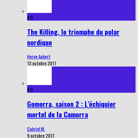
4.0
The Killing, le triomphe du polar
nordique
Herve Aubert
13 octobre 2017
4.0
Gomorra, saison 2 : L’échiquier
mortel de la Camorra
Gabriel M.
9 octobre 2017