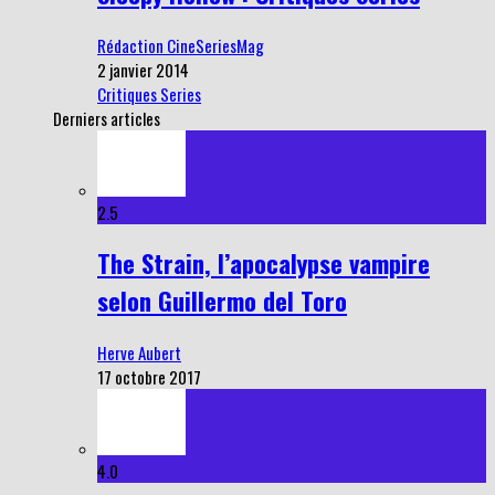
Rédaction CineSeriesMag
2 janvier 2014
Critiques Series
Derniers articles
2.5
The Strain, l’apocalypse vampire
selon Guillermo del Toro
Herve Aubert
17 octobre 2017
4.0