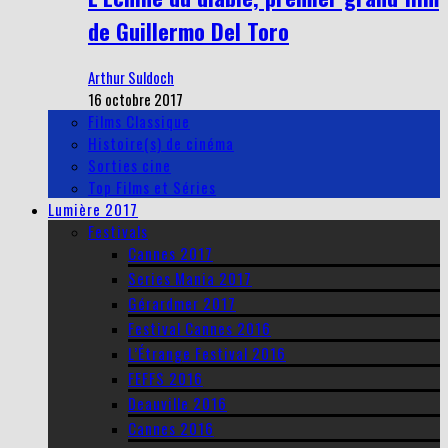
de Guillermo Del Toro
Arthur Suldoch
16 octobre 2017
Films Classique
Histoire(s) de cinéma
Sorties cine
Top Films et Séries
Lumière 2017
Festivals
Cannes 2017
Series Mania 2017
Gérardmer 2017
Festival Cannes 2016
L’Étrange Festival 2016
FEFFS 2016
Deauville 2016
Cannes 2016