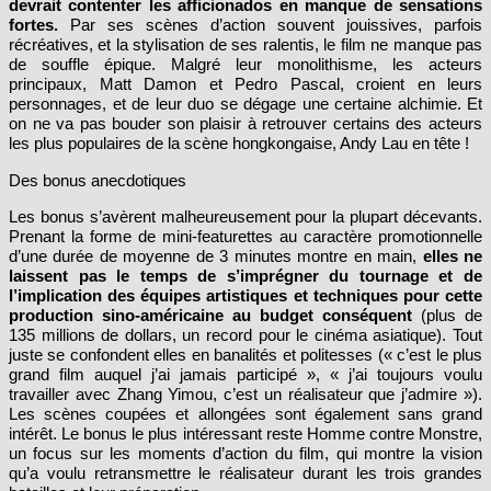
devrait contenter les afficionados en manque de sensations
fortes.
Par ses scènes d’action souvent jouissives, parfois
récréatives, et la stylisation de ses ralentis, le film ne manque pas
de souffle épique. Malgré leur monolithisme, les acteurs
principaux, Matt Damon et Pedro Pascal, croient en leurs
personnages, et de leur duo se dégage une certaine alchimie. Et
on ne va pas bouder son plaisir à retrouver certains des acteurs
les plus populaires de la scène hongkongaise, Andy Lau en tête !
Des bonus anecdotiques
Les bonus s’avèrent malheureusement pour la plupart décevants.
Prenant la forme de mini-featurettes au caractère promotionnelle
d’une durée de moyenne de 3 minutes montre en main,
elles ne
laissent pas le temps de s’imprégner du tournage et de
l’implication des équipes artistiques et techniques pour cette
production sino-américaine au budget conséquent
(plus de
135 millions de dollars, un record pour le cinéma asiatique). Tout
juste se confondent elles en banalités et politesses (« c’est le plus
grand film auquel j’ai jamais participé », « j’ai toujours voulu
travailler avec Zhang Yimou, c’est un réalisateur que j’admire »).
Les scènes coupées et allongées sont également sans grand
intérêt. Le bonus le plus intéressant reste Homme contre Monstre,
un focus sur les moments d’action du film, qui montre la vision
qu’a voulu retransmettre le réalisateur durant les trois grandes
batailles et leur préparation.