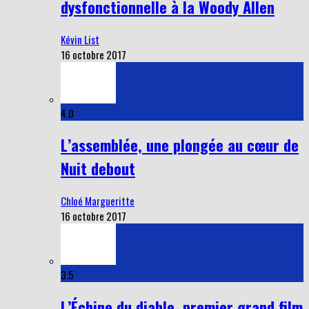
dysfonctionnelle à la Woody Allen
Kévin List
16 octobre 2017
4.0
L’assemblée, une plongée au cœur de
Nuit debout
Chloé Margueritte
16 octobre 2017
3.5
L’Échine du diable, premier grand film