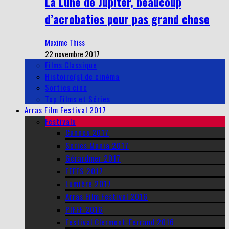
La Lune de Jupiter, beaucoup
d’acrobaties pour pas grand chose
Maxime Thiss
22 novembre 2017
Films Classique
Histoire(s) de cinéma
Sorties cine
Top Films et Séries
Arras Film Festival 2017
Festivals
Cannes 2017
Series Mania 2017
Gérardmer 2017
FEFFS 2017
Lumière 2017
Arras Film Festival 2016
PIFFF 2016
Festival Clermont-Ferrand 2016