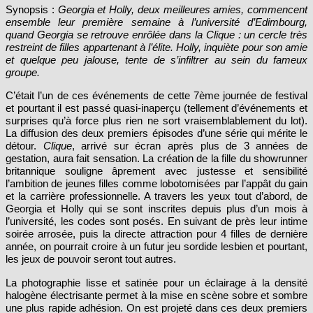
Synopsis :
Georgia et Holly, deux meilleures amies, commencent
ensemble leur première semaine à l’université d’Edimbourg,
quand Georgia se retrouve enrôlée dans la Clique : un cercle très
restreint de filles appartenant à l’élite. Holly, inquiète pour son amie
et quelque peu jalouse, tente de s’infiltrer au sein du fameux
groupe.
C’était l’un de ces événements de cette 7ème journée de festival
et pourtant il est passé quasi-inaperçu (tellement d’événements et
surprises qu’à force plus rien ne sort vraisemblablement du lot).
La diffusion des deux premiers épisodes d’une série qui mérite le
détour.
Clique
, arrivé sur écran après plus de 3 années de
gestation, aura fait sensation. La création de la fille du showrunner
britannique souligne âprement avec justesse et sensibilité
l’ambition de jeunes filles comme lobotomisées par l’appât du gain
et la carrière professionnelle. A travers les yeux tout d’abord, de
Georgia et Holly qui se sont inscrites depuis plus d’un mois à
l’université, les codes sont posés. En suivant de près leur intime
soirée arrosée, puis la directe attraction pour 4 filles de dernière
année, on pourrait croire à un futur jeu sordide lesbien et pourtant,
les jeux de pouvoir seront tout autres.
La photographie lisse et satinée pour un éclairage à la densité
halogène électrisante permet à la mise en scène sobre et sombre
une plus rapide adhésion. On est projeté dans ces deux premiers