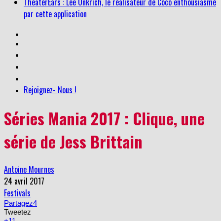
TheaterEars : Lee Unkrich, le réalisateur de Coco enthousiasmé
par cette application
Rejoignez- Nous !
Séries Mania 2017 : Clique, une
série de Jess Brittain
Antoine Mournes
24 avril 2017
Festivals
Partagez
4
Tweetez
+1
1