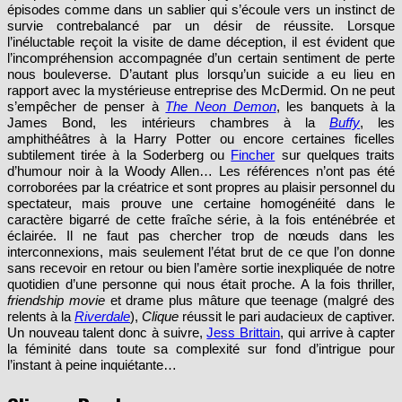
épisodes comme dans un sablier qui s’écoule vers un instinct de
survie contrebalancé par un désir de réussite. Lorsque
l’inéluctable reçoit la visite de dame déception, il est évident que
l’incompréhension accompagnée d’un certain sentiment de perte
nous bouleverse. D’autant plus lorsqu’un suicide a eu lieu en
rapport avec la mystérieuse entreprise des McDermid. On ne peut
s’empêcher de penser à
The Neon Demon
, les banquets à la
James Bond, les intérieurs chambres à la
Buffy
, les
amphithéâtres à la Harry Potter ou encore certaines ficelles
subtilement tirée à la Soderberg ou
Fincher
sur quelques traits
d’humour noir à la Woody Allen… Les références n’ont pas été
corroborées par la créatrice et sont propres au plaisir personnel du
spectateur, mais prouve une certaine homogénéité dans le
caractère bigarré de cette fraîche série, à la fois enténébrée et
éclairée. Il ne faut pas chercher trop de nœuds dans les
interconnexions, mais seulement l’état brut de ce que l’on donne
sans recevoir en retour ou bien l’amère sortie inexpliquée de notre
quotidien d’une personne qui nous était proche. A la fois thriller,
friendship movie
et drame plus mâture que teenage (malgré des
relents à la
Riverdale
),
Clique
réussit le pari audacieux de captiver.
Un nouveau talent donc à suivre,
Jess Brittain
, qui arrive à capter
la féminité dans toute sa complexité sur fond d’intrigue pour
l’instant à peine inquiétante…