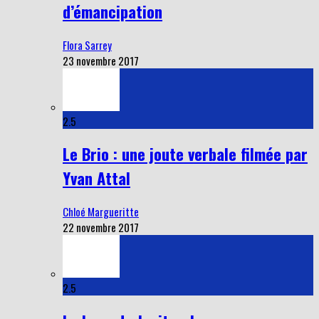
d’émancipation
Flora Sarrey
23 novembre 2017
2.5
Le Brio : une joute verbale filmée par
Yvan Attal
Chloé Margueritte
22 novembre 2017
2.5