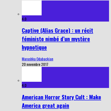
4.0
Captive (Alias Grace) : un récit
féministe nimbé d’un mystère
hypnotique
Marushka Odabackian
20 novembre 2017
4.0
American Horror Story Cult : Make
America great again