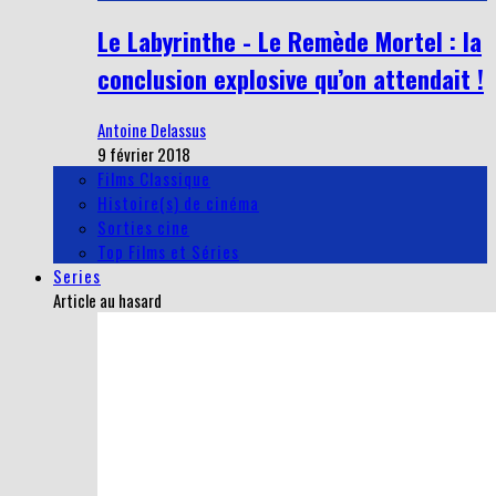
Le Labyrinthe - Le Remède Mortel : la
conclusion explosive qu’on attendait !
Antoine Delassus
9 février 2018
Films Classique
Histoire(s) de cinéma
Sorties cine
Top Films et Séries
Series
Article au hasard