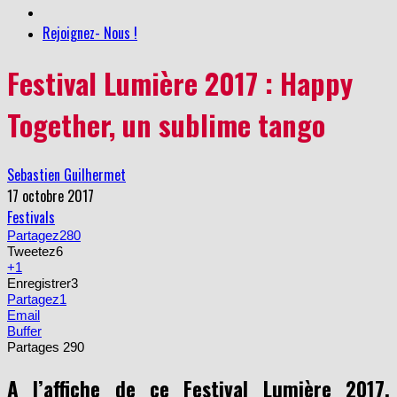
Rejoignez- Nous !
Festival Lumière 2017 : Happy
Together, un sublime tango
Sebastien Guilhermet
17 octobre 2017
Festivals
Partagez
280
Tweetez
6
+1
Enregistrer
3
Partagez
1
Email
Buffer
Partages
290
A l’affiche de ce Festival Lumière 2017,
Happy Together
de Wong Kar Wai est un bijou