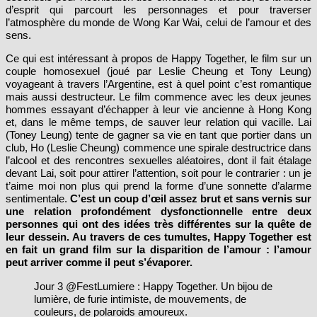
l’atmosphère du monde de Wong Kar Wai, celui de l’amour et des
sens.
Ce qui est intéressant à propos de Happy Together, le film sur un
couple homosexuel (joué par Leslie Cheung et Tony Leung)
voyageant à travers l’Argentine, est à quel point c’est romantique
mais aussi destructeur. Le film commence avec les deux jeunes
hommes essayant d’échapper à leur vie ancienne à Hong Kong
et, dans le même temps, de sauver leur relation qui vacille. Lai
(Toney Leung) tente de gagner sa vie en tant que portier dans un
club, Ho (Leslie Cheung) commence une spirale destructrice dans
l’alcool et des rencontres sexuelles aléatoires, dont il fait étalage
devant Lai, soit pour attirer l’attention, soit pour le contrarier : un je
t’aime moi non plus qui prend la forme d’une sonnette d’alarme
sentimentale.
C’est un coup d’œil assez brut et sans vernis sur
une relation profondément dysfonctionnelle entre deux
personnes qui ont des idées très différentes sur la quête de
leur dessein. Au travers de ces tumultes, Happy Together est
en fait un grand film sur la disparition de l’amour : l’amour
peut arriver comme il peut s’évaporer.
Jour 3 @FestLumiere : Happy Together. Un bijou de
lumière, de furie intimiste, de mouvements, de
couleurs, de polaroids amoureux.
pic.twitter.com/BRg2Aw8UhT