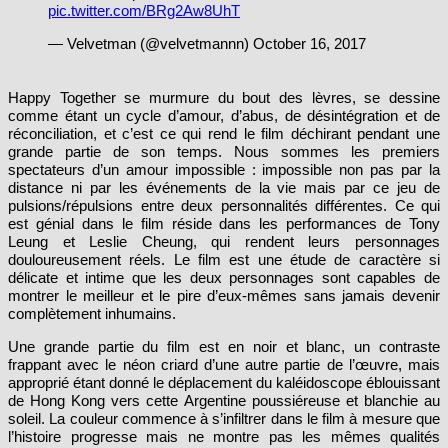
— Velvetman (@velvetmannn) October 16, 2017
Happy Together se murmure du bout des lèvres, se dessine
comme étant un cycle d’amour, d’abus, de désintégration et de
réconciliation, et c’est ce qui rend le film déchirant pendant une
grande partie de son temps. Nous sommes les premiers
spectateurs d’un amour impossible : impossible non pas par la
distance ni par les événements de la vie mais par ce jeu de
pulsions/répulsions entre deux personnalités différentes. Ce qui
est génial dans le film réside dans les performances de Tony
Leung et Leslie Cheung, qui rendent leurs personnages
douloureusement réels. Le film est une étude de caractère si
délicate et intime que les deux personnages sont capables de
montrer le meilleur et le pire d’eux-mêmes sans jamais devenir
complètement inhumains.
Une grande partie du film est en noir et blanc, un contraste
frappant avec le néon criard d’une autre partie de l’œuvre, mais
approprié étant donné le déplacement du kaléidoscope éblouissant
de Hong Kong vers cette Argentine poussiéreuse et blanchie au
soleil. La couleur commence à s’infiltrer dans le film à mesure que
l’histoire progresse mais ne montre pas les mêmes qualités
inquiètes qui faisaient partie de son style, comme lors de
Chungking Express
, et s
emble indiquer la direction artistique