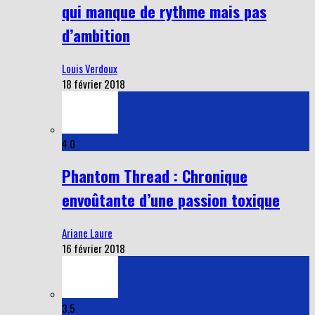
qui manque de rythme mais pas
d’ambition
Louis Verdoux
18 février 2018
4.0
Phantom Thread : Chronique
envoûtante d’une passion toxique
Ariane Laure
16 février 2018
3.5