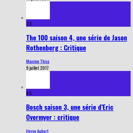
3.5
The 100 saison 4, une série de Jason
Rothenberg : Critique
Maxime Thiss
9 juillet 2017
4.5
Bosch saison 3, une série d’Eric
Overmyer : critique
Herve Aubert