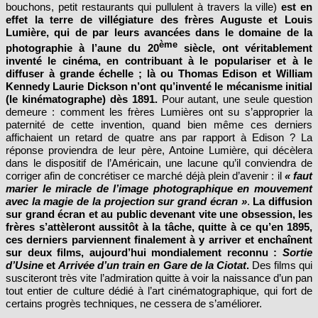
effet la terre de villégiature des frères Auguste et Louis
Lumière, qui de par leurs avancées dans le domaine de la
ème
photographie à l’aune du 20
siècle, ont véritablement
inventé le cinéma, en contribuant à le populariser et à le
diffuser à grande échelle ; là ou Thomas Edison et William
Kennedy Laurie Dickson n’ont qu’inventé le mécanisme initial
(le kinématographe) dès 1891.
Pour autant, une seule question
demeure : comment les frères Lumières ont su s’approprier la
paternité de cette invention, quand bien même ces derniers
affichaient un retard de quatre ans par rapport à Edison ? La
réponse proviendra de leur père, Antoine Lumière, qui décèlera
dans le dispositif de l’Américain, une lacune qu’il conviendra de
corriger afin de concrétiser ce marché déjà plein d’avenir : il
« faut
marier le miracle de l’image photographique en mouvement
avec la magie de la projection sur grand écran »
.
La diffusion
sur grand écran et au public devenant vite une obsession, les
frères s’attèleront aussitôt à la tâche, quitte à ce qu’en 1895,
ces derniers parviennent finalement à y arriver et enchaînent
sur deux films, aujourd’hui mondialement reconnu :
Sortie
d’Usine
et
Arrivée d’un train en Gare de la Ciotat
.
Des films qui
susciteront très vite l’admiration quitte à voir la naissance d’un pan
tout entier de culture dédié à l’art cinématographique, qui fort de
certains progrès techniques, ne cessera de s’améliorer.
Un legs majeur, quasiment impossible à quantifier aujourd’hui