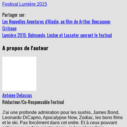
Partager sur:
Les Nouvelles Aventures d’Aladin, un film de Arthur Benzaquen:
Critique
Lumière 2015: Belmondo, Lindon et Lasseter ouvrent le festival
A propos de l'auteur
Antoine Delassus
Rédacteur/Co-Responsable Festival
J'ai une profonde admiration pour les sushis, James Bond,
Leonardo DiCaprio, Apocalypse Now, Zodiac, les bons films
et le ski. Pas forcément dans cet ordre. Et à ceux pouvant
critiquer un certain amateurisme, je leur répondrais
simplement que l'Arche de Noé a été fabriqué par des