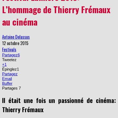
L’hommage de Thierry Frémaux
au cinéma
Antoine Delassus
12 octobre 2015
Festivals
Partagez
6
Tweetez
+1
Épinglez
1
Partagez
Email
Buffer
Partages
7
Il était une fois un passionné de cinéma:
Thierry Frémaux
Si l’on pouvait attester de la passion d’une personne par son