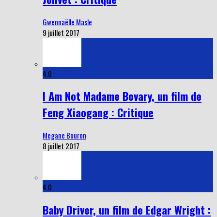
Gwennaëlle Masle
9 juillet 2017
4.0
I Am Not Madame Bovary, un film de
Feng Xiaogang : Critique
Megane Bouron
8 juillet 2017
4.0
Baby Driver, un film de Edgar Wright :