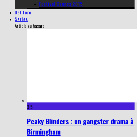
Festival Cannes 2015
Del Toro
Series
Article au hasard
3.5
Peaky Blinders : un gangster drama à
Birmingham