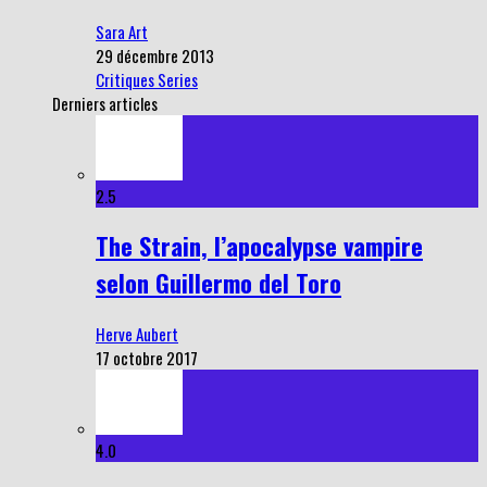
Sara Art
29 décembre 2013
Critiques Series
Derniers articles
2.5
The Strain, l’apocalypse vampire
selon Guillermo del Toro
Herve Aubert
17 octobre 2017
4.0