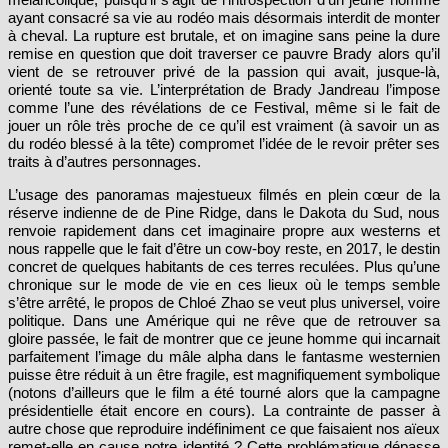
ayant consacré sa vie au rodéo mais désormais interdit de monter
à cheval. La rupture est brutale, et on imagine sans peine la dure
remise en question que doit traverser ce pauvre Brady alors qu’il
vient de se retrouver privé de la passion qui avait, jusque-là,
orienté toute sa vie. L’interprétation de Brady Jandreau l’impose
comme l’une des révélations de ce Festival, même si le fait de
jouer un rôle très proche de ce qu’il est vraiment (à savoir un as
du rodéo blessé à la tête) compromet l’idée de le revoir prêter ses
traits à d’autres personnages.
L’usage des panoramas majestueux filmés en plein cœur de la
réserve indienne de de Pine Ridge, dans le Dakota du Sud, nous
renvoie rapidement dans cet imaginaire propre aux westerns et
nous rappelle que le fait d’être un cow-boy reste, en 2017, le destin
concret de quelques habitants de ces terres reculées. Plus qu’une
chronique sur le mode de vie en ces lieux où le temps semble
s’être arrêté, le propos de Chloé Zhao se veut plus universel, voire
politique. Dans une Amérique qui ne rêve que de retrouver sa
gloire passée, le fait de montrer que ce jeune homme qui incarnait
parfaitement l’image du mâle alpha dans le fantasme westernien
puisse être réduit à un être fragile, est magnifiquement symbolique
(notons d’ailleurs que le film a été tourné alors que la campagne
présidentielle était encore en cours). La contrainte de passer à
autre chose que reproduire indéfiniment ce que faisaient nos aïeux
remet-elle en cause notre identité ? Cette problématique dépasse