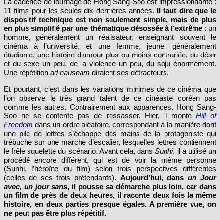
La cadence de tournage de Hong Sang-Soo est impressionnante :
11 films pour les seules dix dernières années.
Il faut dire que le
dispositif technique est non seulement simple, mais de plus
en plus simplifié par une thématique désossée à l’extrême
: un
homme, généralement un réalisateur, enseignant souvent le
cinéma à l’université, et une femme, jeune, généralement
étudiante, une histoire d’amour plus ou moins contrariée, du désir
et du sexe un peu, de la violence un peu, du soju énormément.
Une répétition
ad nauseam
diraient ses détracteurs.
Et pourtant, c’est dans les variations minimes de ce cinéma que
l’on observe le très grand talent de ce cinéaste coréen pas
comme les autres. Contrairement aux apparences, Hong Sang-
Soo ne se contente pas de ressasser. Hier, il monte
Hill of
Freedom
dans un ordre aléatoire, correspondant à la manière dont
une pile de lettres s’échappe des mains de la protagoniste qui
trébuche sur une marche d’escalier, lesquelles lettres contiennent
le frêle squelette du scénario. Avant cela, dans
Sunhi
, il a utilisé un
procédé encore différent, qui est de voir la même personne
(Sunhi, l’héroïne du film) selon trois perspectives différentes
(celles de ses trois prétendants).
Aujourd’hui, dans
un Jour
avec, un jour sans
, il pousse sa démarche plus loin, car dans
un film de près de deux heures, il raconte deux fois la même
histoire, en deux parties presque égales. A première vue, on
ne peut pas être plus répétitif.