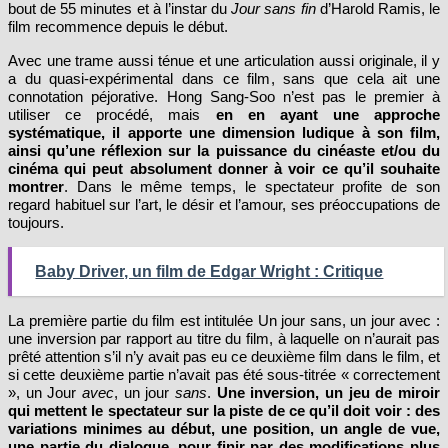
bout de 55 minutes et à l’instar du
Jour sans fin
d’Harold Ramis, le
film recommence depuis le début.
Avec une trame aussi ténue et une articulation aussi originale, il y
a du quasi-expérimental dans ce film, sans que cela ait une
connotation péjorative. Hong Sang-Soo n’est pas le premier à
utiliser ce procédé, mais
en en ayant une approche
systématique, il apporte une dimension ludique à son film,
ainsi qu’une réflexion sur la puissance du cinéaste et/ou du
cinéma qui peut absolument donner à voir ce qu’il souhaite
montrer
. Dans le même temps, le spectateur profite de son
regard habituel sur l’art, le désir et l’amour, ses préoccupations de
toujours.
Baby Driver, un film de Edgar Wright : Critique
La première partie du film est intitulée Un jour sans, un jour avec :
une inversion par rapport au titre du film, à laquelle on n’aurait pas
prêté attention s’il n’y avait pas eu ce deuxième film dans le film, et
si cette deuxième partie n’avait pas été sous-titrée « correctement
», un Jour
avec
, un jour
sans
.
Une inversion, un jeu de miroir
qui mettent le spectateur sur la piste de ce qu’il doit voir : des
variations minimes au début, une position, un angle de vue,