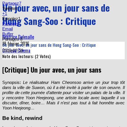
Un jour avec, un jour sans de
Partagez
7
Tweetez
+1
Hong Sang-Soo : Critique
Épinglez
1
Partagez
Email
Buffer
Beatrice Delesalle
Partages
8
19 février 2016
Un jour avec, un jour sans de Hong Sang-Soo : Critique
Critique Cinema
2016-02-19
Note des lecteurs: (
2
Votes)
[Critique] Un jour avec, un jour sans
Synopsis
:
Le réalisateur Ham Cheonsoo arrive un jour trop tôt
dans la ville de Suwon, où il a été invité à parler de son oeuvre. Il
profite de cette journée d’attente pour visiter un palais de la ville. Il
y rencontre Yoon Heejeong, une artiste locale avec laquelle il va
discuter, dîner, boire… Mais il n’est pas tout à fait honnête avec
Yoon Heejeong…
Be kind, rewind