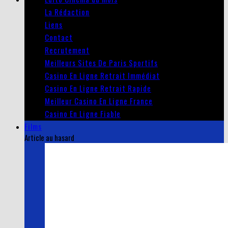
La Rédaction
Liens
Contact
Recrutement
Meilleurs Sites De Paris Sportifs
Casino En Ligne Retrait Immédiat
Casino En Ligne Retrait Rapide
Meilleur Casino En Ligne France
Casino En Ligne Fiable
Films
Article au hasard