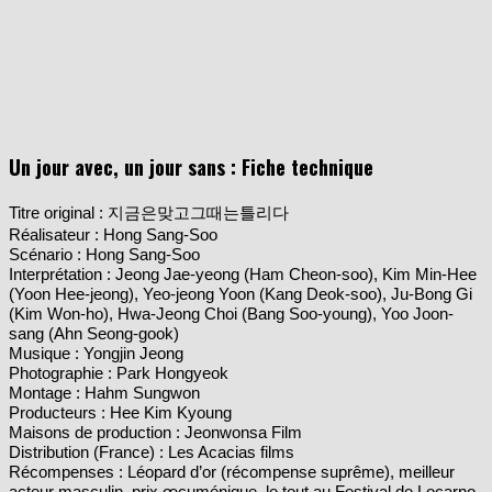
Un jour avec, un jour sans : Fiche technique
Titre original : 지금은맞고그때는틀리다
Réalisateur : Hong Sang-Soo
Scénario : Hong Sang-Soo
Interprétation : Jeong Jae-yeong (Ham Cheon-soo), Kim Min-Hee
(Yoon Hee-jeong), Yeo-jeong Yoon (Kang Deok-soo), Ju-Bong Gi
(Kim Won-ho), Hwa-Jeong Choi (Bang Soo-young), Yoo Joon-
sang (Ahn Seong-gook)
Musique : Yongjin Jeong
Photographie : Park Hongyeok
Montage : Hahm Sungwon
Producteurs : Hee Kim Kyoung
Maisons de production : Jeonwonsa Film
Distribution (France) : Les Acacias films
Récompenses : Léopard d’or (récompense suprême), meilleur