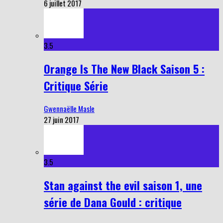
6 juillet 2017
3.5
Orange Is The New Black Saison 5 :
Critique Série
Gwennaëlle Masle
27 juin 2017
3.5
Stan against the evil saison 1, une
série de Dana Gould : critique