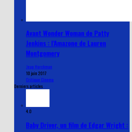
Avant Wonder Woman de Patty
Jenkins : l'Amazone de Lauren
Montgomery
Jeap Horckman
10 juin 2017
Critique Cinema
Derniers articles
4.0
Baby Driver, un film de Edgar Wright :