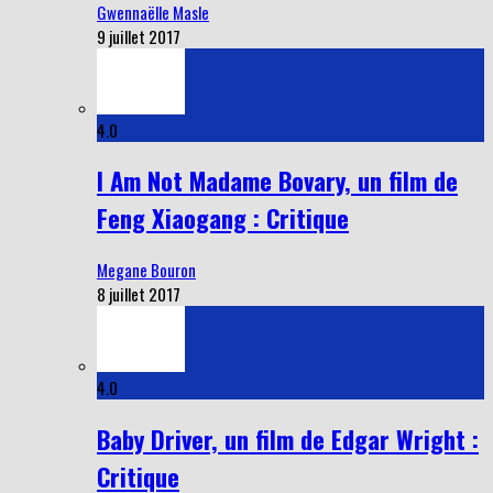
Gwennaëlle Masle
9 juillet 2017
4.0
I Am Not Madame Bovary, un film de
Feng Xiaogang : Critique
Megane Bouron
8 juillet 2017
4.0
Baby Driver, un film de Edgar Wright :
Critique