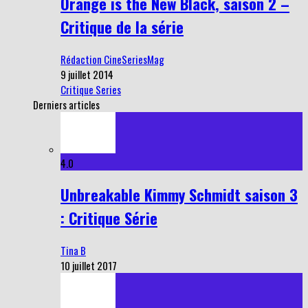
Orange is the New Black, saison 2 –
Critique de la série
Rédaction CineSeriesMag
9 juillet 2014
Critique Series
Derniers articles
4.0
Unbreakable Kimmy Schmidt saison 3
: Critique Série
Tina B
10 juillet 2017