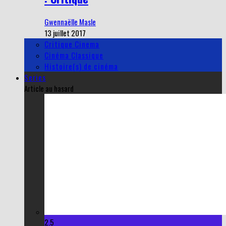
Gwennaëlle Masle
13 juillet 2017
Critique Cinema
Cinéma Classique
Histoire(s) de cinéma
Series
Article au hasard
2.5