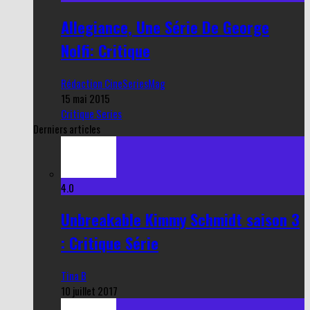
Allegiance, Une Série De George
Nolfi: Critique
Rédaction CineSeriesMag
15 mai 2015
Critique Series
Derniers articles
4.0
Unbreakable Kimmy Schmidt saison 3
: Critique Série
Tina B
10 juillet 2017