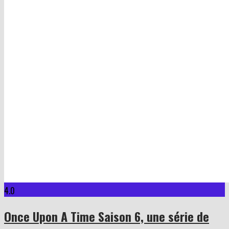
4.0
Once Upon A Time Saison 6, une série de
Edward Kitsis et Adam Horowitz