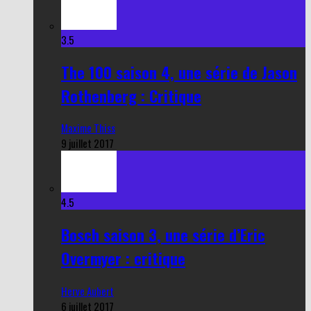
3.5
The 100 saison 4, une série de Jason
Rothenberg : Critique
Maxime Thiss
9 juillet 2017
4.5
Bosch saison 3, une série d’Eric
Overmyer : critique
Herve Aubert
6 juillet 2017