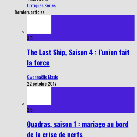
Critiques Series
Derniers articles
3.5
The Last Ship, Saison 4 : l’union fait
la force
Gwennaëlle Masle
22 octobre 2017
2.5
Quadras, saison 1 : mariage au bord
de la crise de nerfs