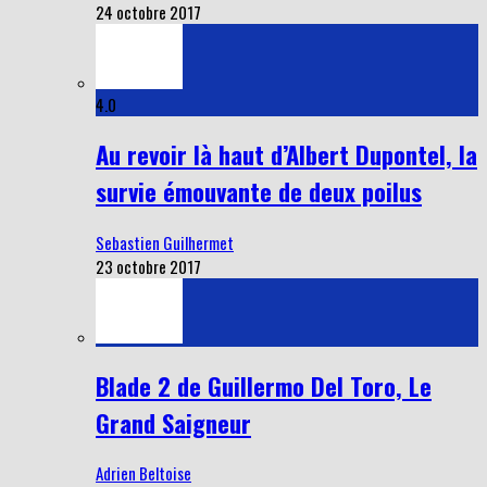
24 octobre 2017
4.0
Au revoir là haut d’Albert Dupontel, la
survie émouvante de deux poilus
Sebastien Guilhermet
23 octobre 2017
Blade 2 de Guillermo Del Toro, Le
Grand Saigneur
Adrien Beltoise