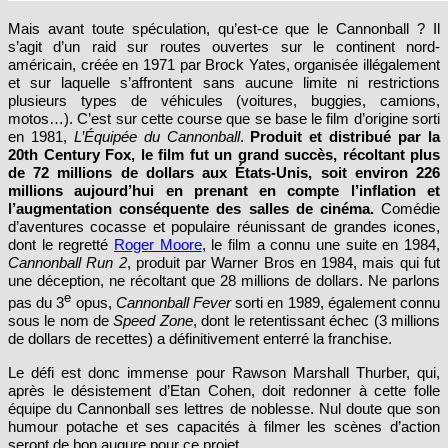
Mais avant toute spéculation, qu’est-ce que le Cannonball ? Il
s’agit d’un raid sur routes ouvertes sur le continent nord-
américain, créée en 1971 par Brock Yates, organisée illégalement
et sur laquelle s’affrontent sans aucune limite ni restrictions
plusieurs types de véhicules (voitures, buggies, camions,
motos…). C’est sur cette course que se base le film d’origine sorti
en 1981,
L’Équipée du Cannonball
.
Produit et distribué par la
20th Century Fox, le film fut un grand succès, récoltant plus
de 72 millions de dollars aux États-Unis, soit environ 226
millions aujourd’hui en prenant en compte l’inflation et
l’augmentation conséquente des salles de cinéma.
Comédie
d’aventures cocasse et populaire réunissant de grandes icones,
dont le regretté
Roger Moore
, le film a connu une suite en 1984,
Cannonball Run 2
, produit par Warner Bros en 1984, mais qui fut
une déception, ne récoltant que 28 millions de dollars. Ne parlons
e
pas du 3
opus,
Cannonball Fever
sorti en 1989, également connu
sous le nom de
Speed ​​Zone
, dont le retentissant échec (3 millions
de dollars de recettes) a définitivement enterré la franchise.
Le défi est donc immense pour Rawson Marshall Thurber, qui,
après le désistement d’Etan Cohen, doit redonner à cette folle
équipe du Cannonball ses lettres de noblesse. Nul doute que son
humour potache et ses capacités à filmer les scènes d’action
seront de bon augure pour ce projet.