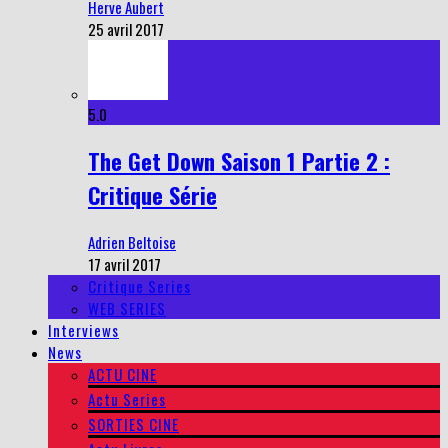
Herve Aubert
25 avril 2017
5.0
The Get Down Saison 1 Partie 2 :
Critique Série
Adrien Beltoise
17 avril 2017
Critique Series
WEB SERIES
Interviews
News
ACTU CINE
Actu Series
SORTIES CINE