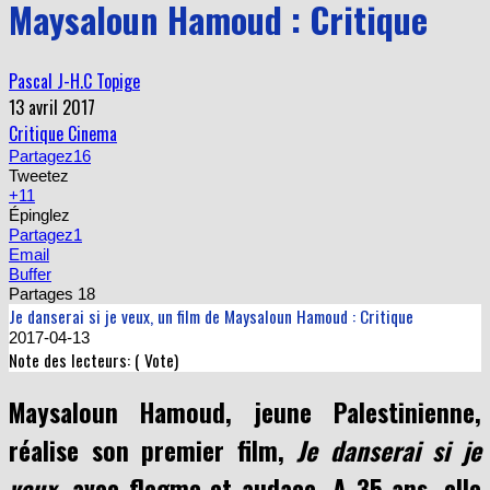
Maysaloun Hamoud : Critique
Pascal J-H.C Topige
13 avril 2017
Critique Cinema
Partagez
16
Tweetez
+1
1
Épinglez
Partagez
1
Email
Buffer
Partages
18
Je danserai si je veux, un film de Maysaloun Hamoud : Critique
2017-04-13
Note des lecteurs: (
Vote)
Maysaloun Hamoud, jeune Palestinienne,
réalise son premier film,
Je danserai si je
veux
, avec flegme et audace. A 35 ans, elle