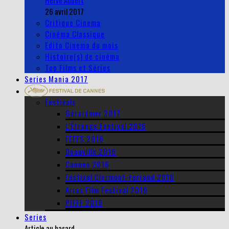
Herve Aubert
26 avril 2017
Critique Cinema
Cinéma Classique
Edito Cinema du mois
Histoire(s) de cinéma
Top Films et Séries
Series Mania 2017
Festivals
Gérardmer 2017
L’Étrange Festival 2016
FEFFS 2016
Deauville 2016
Cannes 2016
Festival Clermont-Ferrand 2016
Arras Film Festival 2016
PIFFF 2016
Series
Article au hasard