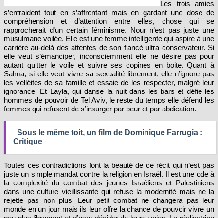
Les trois amies
s’entraident tout en s’affrontant mais en gardant une dose de
compréhension et d’attention entre elles, chose qui se
rapprocherait d’un certain féminisme. Nour n’est pas juste une
musulmane voilée. Elle est une femme intelligente qui aspire à une
carrière au-delà des attentes de son fiancé ultra conservateur. Si
elle veut s’émanciper, inconsciemment elle ne désire pas pour
autant quitter le voile et suivre ses copines en boite. Quant à
Salma, si elle veut vivre sa sexualité librement, elle n’ignore pas
les velléités de sa famille et essaie de les respecter, malgré leur
ignorance. Et Layla, qui danse la nuit dans les bars et défie les
hommes de pouvoir de Tel Aviv, le reste du temps elle défend les
femmes qui refusent de s’insurger par peur et par abdication.
Sous le même toit, un film de Dominique Farrugia :
Critique
Toutes ces contradictions font la beauté de ce récit qui n’est pas
juste un simple mandat contre la religion en Israël. Il est une ode à
la complexité du combat des jeunes Israéliens et Palestiniens
dans une culture vieillissante qui refuse la modernité mais ne la
rejette pas non plus. Leur petit combat ne changera pas leur
monde en un jour mais ils leur offre la chance de pouvoir vivre un
peu plus librement et d’oser décider de leurs voies. La réalisatrice