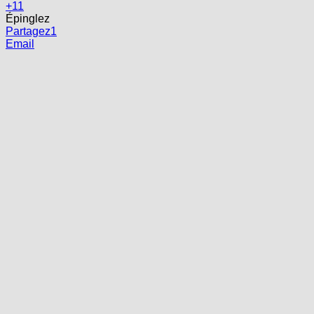
+1
1
Épinglez
Partagez
1
Email