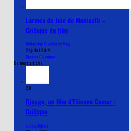
Larmes de Joie de Monicelli –
Critique du film
Rédaction CineSeriesMag
21 juillet 2014
Cinéma Classique
Derniers articles
2.0
Django, un film d’Etienne Comar :
Critique
Julien Dugois