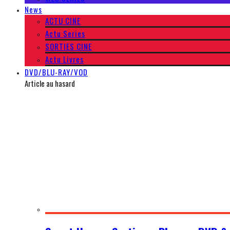
News
ACTU CINE
Actu Series
SORTIES CINE
Actu Livres
DVD/BLU-RAY/VOD
Article au hasard