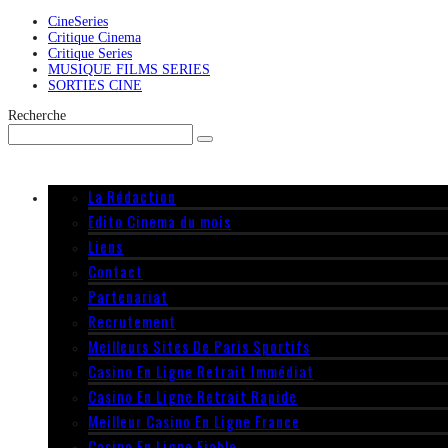
CineSeries
Critique Cinema
Critique Series
MUSIQUE FILMS SERIES
SORTIES CINE
Recherche
La Rédaction
Edito Cinema du mois
Liens
Contact
Partenariat
Recrutement
Meilleurs Sites De Paris Sportifs
Casino En Ligne Retrait Immédiat
Casino En Ligne Retrait Rapide
Meilleur Casino En Ligne France
Casino En Ligne Fiable