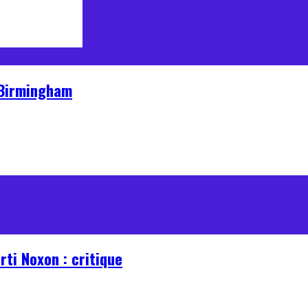
 Birmingham
rti Noxon : critique