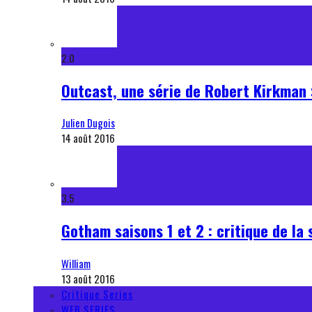
2.0
Outcast, une série de Robert Kirkman :
Julien Dugois
14 août 2016
3.5
Gotham saisons 1 et 2 : critique de la 
William
13 août 2016
Critique Series
WEB SERIES