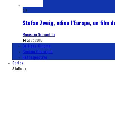
2.5
Stefan Zweig, adieu l’Europe, un film d
Marushka Odabackian
14 août 2016
Critique Cinema
Cinéma Classique
Retrospective
Series
A l'affiche