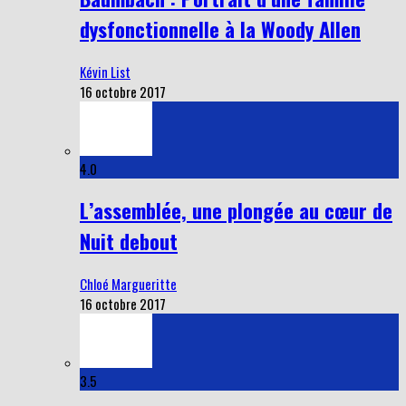
dysfonctionnelle à la Woody Allen
Kévin List
16 octobre 2017
4.0
L’assemblée, une plongée au cœur de
Nuit debout
Chloé Margueritte
16 octobre 2017
3.5