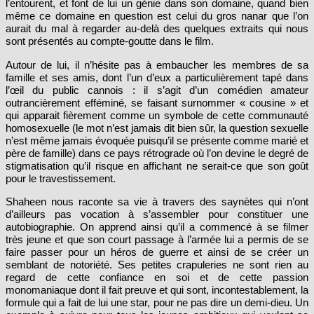
l’entourent, et font de lui un génie dans son domaine, quand bien
même ce domaine en question est celui du gros nanar que l’on
aurait du mal à regarder au-delà des quelques extraits qui nous
sont présentés au compte-goutte dans le film.
Autour de lui, il n’hésite pas à embaucher les membres de sa
famille et ses amis, dont l’un d’eux a particulièrement tapé dans
l’œil du public cannois : il s’agit d’un comédien amateur
outrancièrement efféminé, se faisant surnommer « cousine » et
qui apparait fièrement comme un symbole de cette communauté
homosexuelle (le mot n’est jamais dit bien sûr, la question sexuelle
n’est même jamais évoquée puisqu’il se présente comme marié et
père de famille) dans ce pays rétrograde où l’on devine le degré de
stigmatisation qu’il risque en affichant ne serait-ce que son goût
pour le travestissement.
Shaheen nous raconte sa vie à travers des saynètes qui n’ont
d’ailleurs pas vocation à s’assembler pour constituer une
autobiographie. On apprend ainsi qu’il a commencé à se filmer
très jeune et que son court passage à l’armée lui a permis de se
faire passer pour un héros de guerre et ainsi de se créer un
semblant de notoriété. Ses petites crapuleries ne sont rien au
regard de cette confiance en soi et de cette passion
monomaniaque dont il fait preuve et qui sont, incontestablement, la
formule qui a fait de lui une star, pour ne pas dire un demi-dieu. Un