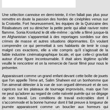
Une sélection cannoise en demi-teinte, il n’en fallait pas plus pour
remettre en doute la passion des hordes de cinéphiles venus sur
la Croisette. Fort heureusement, les équipes de la Quinzaine des
Réalisateurs ont su dénicher la petite perle qui allait raviver notre
flamme. Sonia Kronlund le dit elle-même : qu’elle a filmé jusque-là
en Afghanistan s’apparentait à des reportages sordides sur des
crimes de masse et autres situations déprimantes. En voulant
comprendre ce qui permettait à ses habitants de tenir le coup
malgré ces exactions, elle a vite compris qu’il s’agissait de la
faible industrie cinématographique locale, et que celle-ci gravitait
autour d’une figure incontournable. Il était alors légitime qu’elle
veuille le rencontrer et on la remercie de l’avoir filmé pour nous le
présenter.
Apparaissant comme un grand enfant devant cette boîte de jouets
que l’on appelle 7ème art, Salim Shaheen est un bonhomme que
l’on aimerait détester à la vue de son orgueil démesuré et de ses
caprices sur les plateaux de tournage improvisés, mais que l’on
ne peut qu’adorer au regard de cette naïveté puérile qui se dégage
de son travail. Les conditions de travail exécrables dont il
s’accommode et la bonne humeur dont il fait preuve à longueur de
journée apparaissent comme un bouclier aux horreurs qui