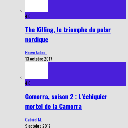
4.0
The Killing, le triomphe du polar
nordique
Herve Aubert
13 octobre 2017
4.0
Gomorra, saison 2 : L’échiquier
mortel de la Camorra
Gabriel M.
9 octobre 2017