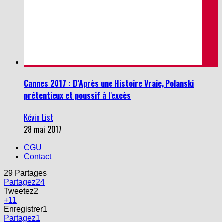
Cannes 2017 : D’Après une Histoire Vraie, Polanski
prétentieux et poussif à l’excès
Kévin List
28 mai 2017
CGU
Contact
29
Partages
Partagez
24
Tweetez
2
+1
1
Enregistrer
1
Partagez
1