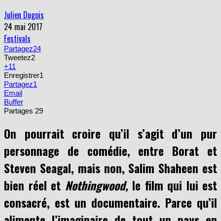
Julien Dugois
24 mai 2017
Festivals
Partagez
24
Tweetez
2
+1
1
Enregistrer
1
Partagez
1
Email
Buffer
Partages
29
On pourrait croire qu’il s’agit d’un pur
personnage de comédie, entre Borat et
Steven Seagal, mais non, Salim Shaheen est
bien réel et
Nothingwood,
le film qui lui est
consacré, est un documentaire. Parce qu’il
alimente l’imaginaire de tout un pays en