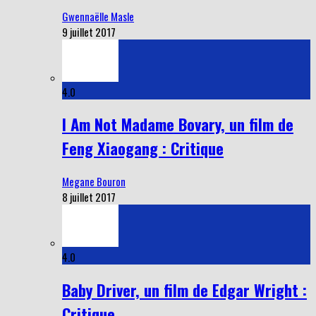
Gwennaëlle Masle
9 juillet 2017
4.0
I Am Not Madame Bovary, un film de
Feng Xiaogang : Critique
Megane Bouron
8 juillet 2017
4.0
Baby Driver, un film de Edgar Wright :
Critique