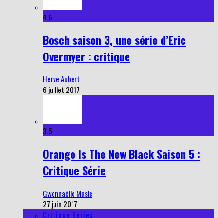
4.5
Bosch saison 3, une série d’Eric
Overmyer : critique
Herve Aubert
6 juillet 2017
3.5
Orange Is The New Black Saison 5 :
Critique Série
Gwennaëlle Masle
27 juin 2017
Critique Series