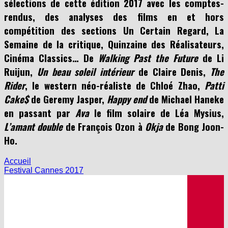
rendus, des analyses des films en et hors
compétition des sections Un Certain Regard, La
Semaine de la critique, Quinzaine des Réalisateurs,
Cinéma Classics… De
Walking Past the Future
de Li
Ruijun,
Un beau soleil intérieur
de Claire Denis,
The
Rider
, le western néo-réaliste de Chloé Zhao,
Patti
Cake$
de Geremy Jasper,
Happy end
de Michael Haneke
en passant par
Ava
le film solaire de Léa Mysius,
L’amant double
de François Ozon à
Okja
de Bong Joon-
Ho.
Accueil
Festival Cannes 2017