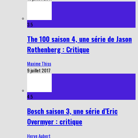
3.5
The 100 saison 4, une série de Jason
Rothenberg : Critique
Maxime Thiss
9 juillet 2017
4.5
Bosch saison 3, une série d’Eric
Overmyer : critique
Herve Aubert