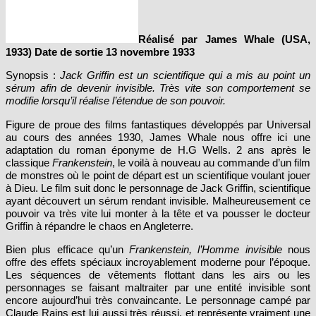
Réalisé par James Whale (USA,
1933) Date de sortie 13 novembre 1933
Synopsis :
Jack Griffin est un scientifique qui a mis au point un
sérum afin de devenir invisible. Très vite son comportement se
modifie lorsqu’il réalise l’étendue de son pouvoir.
Figure de proue des films fantastiques développés par Universal
au cours des années 1930, James Whale nous offre ici une
adaptation du roman éponyme de H.G Wells. 2 ans après le
classique
Frankenstein
, le voilà à nouveau au commande d’un film
de monstres où le point de départ est un scientifique voulant jouer
à Dieu. Le film suit donc le personnage de Jack Griffin, scientifique
ayant découvert un sérum rendant invisible. Malheureusement ce
pouvoir va très vite lui monter à la tête et va pousser le docteur
Griffin à répandre le chaos en Angleterre.
Bien plus efficace qu’un
Frankenstein,
l’Homme invisible
nous
offre des effets spéciaux incroyablement moderne pour l’époque.
Les séquences de vêtements flottant dans les airs ou les
personnages se faisant maltraiter par une entité invisible sont
encore aujourd’hui très convaincante. Le personnage campé par
Claude Rains est lui aussi très réussi, et représente vraiment une
face sombre de l’homme. En offrant un pouvoir quasi-illimité au