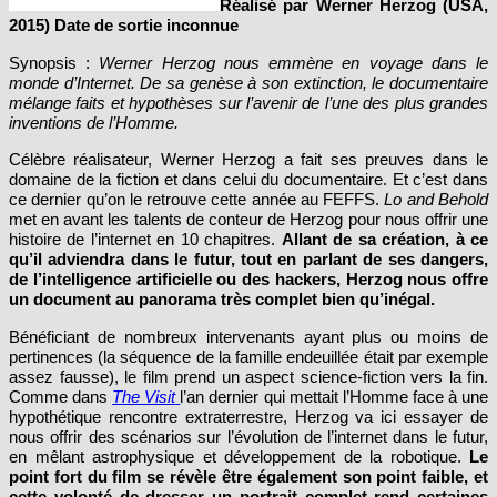
2015) Date de sortie inconnue
Synopsis :
Werner Herzog nous emmène en voyage dans le
monde d’Internet. De sa genèse à son extinction, le documentaire
mélange faits et hypothèses sur l’avenir de l’une des plus grandes
inventions de l’Homme.
Célèbre réalisateur, Werner Herzog a fait ses preuves dans le
domaine de la fiction et dans celui du documentaire. Et c’est dans
ce dernier qu’on le retrouve cette année au FEFFS.
Lo and Behold
met en avant les talents de conteur de Herzog pour nous offrir une
histoire de l’internet en 10 chapitres.
Allant de sa création, à ce
qu’il adviendra dans le futur, tout en parlant de ses dangers,
de l’intelligence artificielle ou des hackers, Herzog nous offre
un document au panorama très complet bien qu’inégal.
Bénéficiant de nombreux intervenants ayant plus ou moins de
pertinences (la séquence de la famille endeuillée était par exemple
assez fausse), le film prend un aspect science-fiction vers la fin.
Comme dans
The Visit
l’an dernier qui mettait l’Homme face à une
hypothétique rencontre extraterrestre, Herzog va ici essayer de
nous offrir des scénarios sur l’évolution de l’internet dans le futur,
en mêlant astrophysique et développement de la robotique.
Le
point fort du film se révèle être également son point faible, et
cette volonté de dresser un portrait complet rend certaines
séquences trop superficielles.