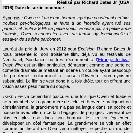
2016) Date de sortie inconnue.
Synopsis
:
Owen est un jeune homme cynique possédant certains
troubles psychologiques, la faute à un incendie ayant tué ses
parents et brûlé à 80% sa petite soeur. Poussé par sa petite amie
Isabelle, Owen reconnecter avec sa famille dysfonctionnelle et
essayer de se faire pardonner.
Lauréat du prix du Jury en 2012 pour
Excision
, Richard Bates Jr
nous présente ici son troisième film, déjà vu au festivals de
Neuchâtel, Sundance ou très récemment à l
‘Etrange festival
.
Trash Fire
est un film particulier, démarrant comme une sorte de
comédie dramatique mettant en scène un couple ayant beaucoup
de problèmes notamment à cause d’Owen et son cynisme
substantiel. Le film se veut donc à la fois drôle, tout en offrant une
vision assez pessimiste du couple.
Trash Fire
va cependant basculer une fois que Owen et Isabelle
se rendent chez la grand-mère de celui-ci. Fervente pratiquant du
christianisme, la grand-mère n’a pas sa langue dans sa poche et
possède avec elle un certain bagages de préjugés. Devenant de
plus en plus noir dans son humour, le film va également
développer un côté fantastique. La grand-mère se voit en effet
comme un héraut de Dieu venu nettoyer le péché du monde.
Trash Fire
va devenir alors un petit récital de scène