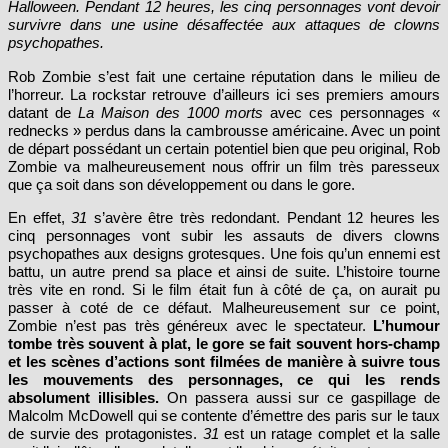
survivre dans une usine désaffectée aux attaques de clowns
psychopathes.
Rob Zombie s’est fait une certaine réputation dans le milieu de
l’horreur. La rockstar retrouve d’ailleurs ici ses premiers amours
datant de
La Maison des 1000 morts
avec ces personnages «
rednecks » perdus dans la cambrousse américaine. Avec un point
de départ possédant un certain potentiel bien que peu original, Rob
Zombie va malheureusement nous offrir un film très paresseux
que ça soit dans son développement ou dans le gore.
En effet,
31
s’avère être très redondant. Pendant 12 heures les
cinq personnages vont subir les assauts de divers clowns
psychopathes aux designs grotesques. Une fois qu’un ennemi est
battu, un autre prend sa place et ainsi de suite. L’histoire tourne
très vite en rond. Si le film était fun à côté de ça, on aurait pu
passer à coté de ce défaut. Malheureusement sur ce point,
Zombie n’est pas très généreux avec le spectateur.
L’humour
tombe très souvent à plat, le gore se fait souvent hors-champ
et les scènes d’actions sont filmées de manière à suivre tous
les mouvements des personnages, ce qui les rends
absolument illisibles.
On passera aussi sur ce gaspillage de
Malcolm McDowell qui se contente d’émettre des paris sur le taux
de survie des protagonistes.
31
est un ratage complet et la salle
avait l’air d’être d’accord, tellement l’ambiance était morte pour une