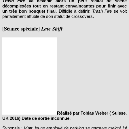
décomplexées tout en restant convaincantes pour finir avec
un très bon bouquet final.
Difficile à définir,
Trash Fire
se voit
parfaitement affublé de son statut de crossovers.
[Séance spéciale]
Late Shift
Réalisé par Tobias Weber ( Suisse,
UK 2016) Date de sortie inconnue.
Synopsis :
Matt, jeune employé de parking se retrouve malgré lui
embarqué dans le vol d’un bol de porcelaine chinois à la valeur