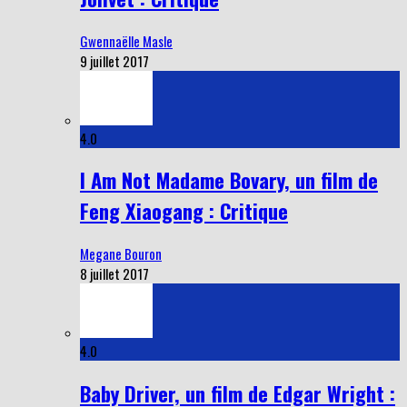
Gwennaëlle Masle
9 juillet 2017
4.0
I Am Not Madame Bovary, un film de
Feng Xiaogang : Critique
Megane Bouron
8 juillet 2017
4.0
Baby Driver, un film de Edgar Wright :