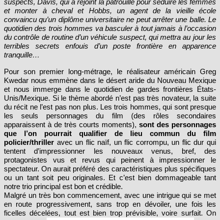
suspects, Davis, qui a rejoint la patrouille pour séduire les femmes
et monter à cheval et Hobbs, un agent de la vieille école
convaincu qu’un diplôme universitaire ne peut arrêter une balle. Le
quotidien des trois hommes va basculer à tout jamais à l’occasion
du contrôle de routine d’un véhicule suspect, qui mettra au jour les
terribles secrets enfouis d’un poste frontière en apparence
tranquille…
Pour son premier long-métrage, le réalisateur américain Greg
Kwedar nous emmène dans le désert aride du Nouveau Mexique
et nous immerge dans le quotidien de gardes frontières États-
Unis/Mexique. Si le thème abordé n’est pas très novateur, la suite
du récit ne l’est pas non plus. Les trois hommes, qui sont presque
les seuls personnages du film (des rôles secondaires
apparaissent à de très courts moments),
sont des personnages
que l’on pourrait qualifier de lieu commun du film
policier/thriller
avec un flic naïf, un flic corrompu, un flic dur qui
tentent d’impressionner les nouveaux venus, bref, des
protagonistes vus et revus qui peinent à impressionner le
spectateur. On aurait préféré des caractéristiques plus spécifiques
ou un tant soit peu originales. Et c’est bien dommageable tant
notre trio principal est bon et crédible.
Malgré un très bon commencement, avec une intrigue qui se met
en route progressivement, sans trop en dévoiler, une fois les
ficelles décelées, tout est bien trop prévisible, voire surfait. On