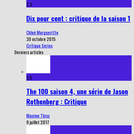
2.3
Dix pour cent : critique de la saison 1
Chloé Margueritte
30 octobre 2015
Critique Series
Derniers articles
3.5
The 100 saison 4, une série de Jason
Rothenberg : Critique
Maxime Thiss
9 juillet 2017