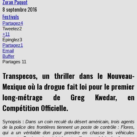
Zoran Paquot
8 septembre 2016
Festivals
Partagez
4
Tweetez
2
+1
1
Épinglez
3
Partagez
1
Email
Buffer
Partages
11
Transpecos, un thriller dans le Nouveau-
Mexique où la drogue fait loi pour le premier
long-métrage de Greg Kwedar, en
Compétition Officielle.
Synopsis :
Dans un coin reculé du désert américain, trois agents
de la police des frontières tiennent un poste de contrôle : Flores,
qui a un véritable don pour prendre en chasse les véhicules