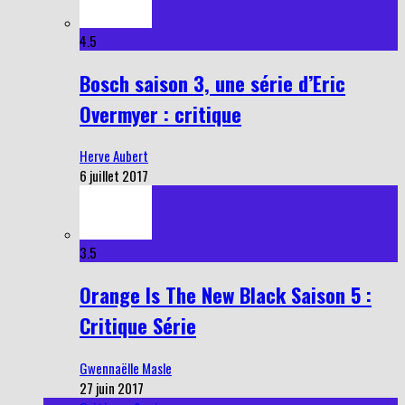
4.5
Bosch saison 3, une série d’Eric
Overmyer : critique
Herve Aubert
6 juillet 2017
3.5
Orange Is The New Black Saison 5 :
Critique Série
Gwennaëlle Masle
27 juin 2017