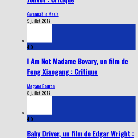
Gwennaëlle Masle
9 juillet 2017
4.0
I Am Not Madame Bovary, un film de
Feng Xiaogang : Critique
Megane Bouron
8 juillet 2017
4.0
Baby Driver, un film de Edgar Wright :