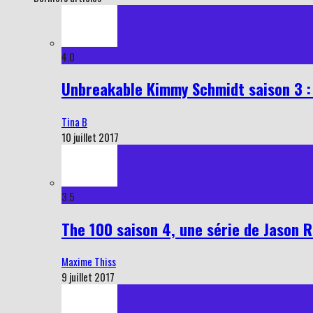
4.0
Unbreakable Kimmy Schmidt saison 3 : 
Tina B
10 juillet 2017
3.5
The 100 saison 4, une série de Jason R
Maxime Thiss
9 juillet 2017