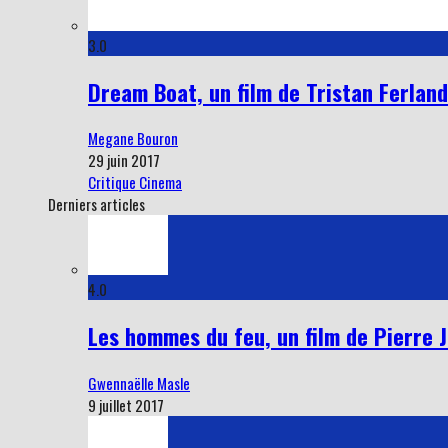
3.0
Dream Boat, un film de Tristan Ferland
Megane Bouron
29 juin 2017
Critique Cinema
Derniers articles
4.0
Les hommes du feu, un film de Pierre Jo
Gwennaëlle Masle
9 juillet 2017