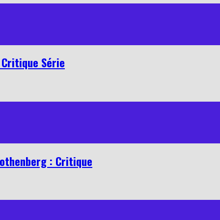
Critique Série
othenberg : Critique