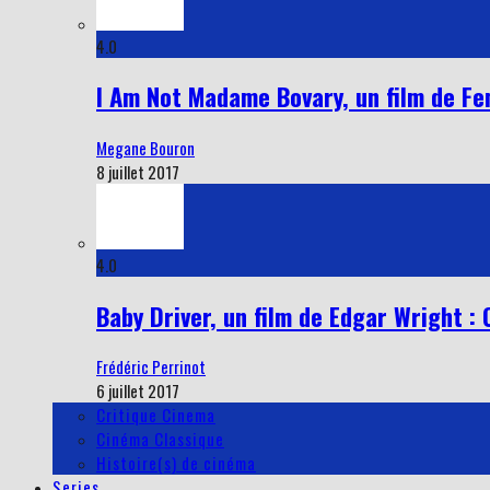
4.0
I Am Not Madame Bovary, un film de Fe
Megane Bouron
8 juillet 2017
4.0
Baby Driver, un film de Edgar Wright : 
Frédéric Perrinot
6 juillet 2017
Critique Cinema
Cinéma Classique
Histoire(s) de cinéma
Series