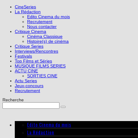
CineSeries
La Rédaction
Edito Cinema du mois
Recrutement
Nous contacter
Critique Cinema
Cinéma Classique
Histoire(s) de cinéma
Critique Series
Interviews/Rencontres
Festivals
Top Films et Séries
MUSIQUE FILMS SERIES
ACTU CINE
SORTIES CINE
Actu Series
Jeux-concours
Recrutement
Recherche
Edito Cinema du mois
La Rédaction