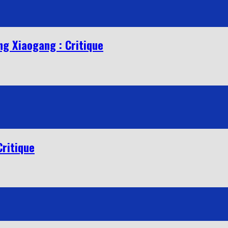
ng Xiaogang : Critique
Critique