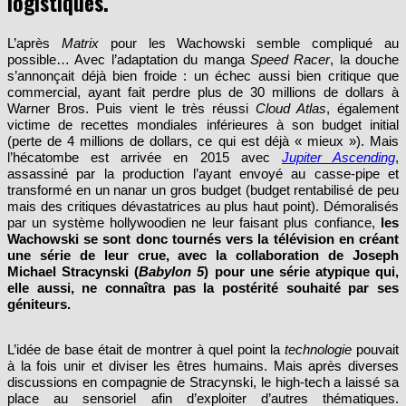
L’après
Matrix
pour les Wachowski semble compliqué au
possible… Avec l’adaptation du manga
Speed Racer
, la douche
s’annonçait déjà bien froide : un échec aussi bien critique que
commercial, ayant fait perdre plus de 30 millions de dollars à
Warner Bros. Puis vient le très réussi
Cloud Atlas
, également
victime de recettes mondiales inférieures à son budget initial
(perte de 4 millions de dollars, ce qui est déjà « mieux »). Mais
l’hécatombe est arrivée en 2015 avec
Jupiter Ascending
,
assassiné par la production l’ayant envoyé au casse-pipe et
transformé en un nanar un gros budget (budget rentabilisé de peu
mais des critiques dévastatrices au plus haut point). Démoralisés
par un système hollywoodien ne leur faisant plus confiance,
les
Wachowski se sont donc tournés vers la télévision en créant
une série de leur crue, avec la collaboration de Joseph
Michael Stracynski (
Babylon 5
) pour une série atypique qui,
elle aussi, ne connaîtra pas la postérité souhaité par ses
géniteurs.
L’idée de base était de montrer à quel point la
technologie
pouvait
à la fois unir et diviser les êtres humains. Mais après diverses
discussions en compagnie de Stracynski, le high-tech a laissé sa
place au sensoriel afin d’exploiter d’autres thématiques.
L’empathie, l’évolution de l’humanité, l’amour, le désir sexuel,