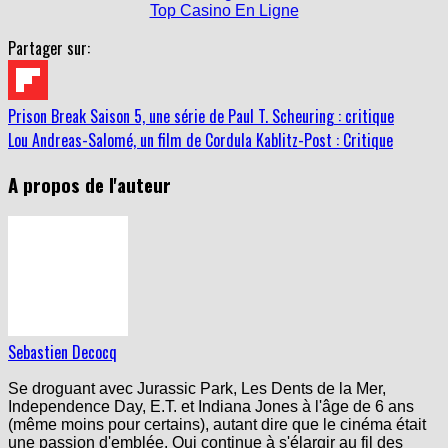
Partager sur:
Prison Break Saison 5, une série de Paul T. Scheuring : critique
Lou Andreas-Salomé, un film de Cordula Kablitz-Post : Critique
A propos de l'auteur
Sebastien Decocq
Se droguant avec Jurassic Park, Les Dents de la Mer,
Independence Day, E.T. et Indiana Jones à l'âge de 6 ans
(même moins pour certains), autant dire que le cinéma était
une passion d'emblée. Qui continue à s'élargir au fil des
années, à tel point que j'espère un jour en faire mon métier