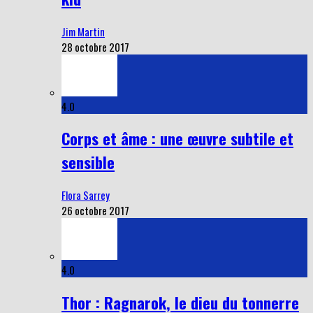
Jim Martin
28 octobre 2017
4.0
Corps et âme : une œuvre subtile et
sensible
Flora Sarrey
26 octobre 2017
4.0
Thor : Ragnarok, le dieu du tonnerre