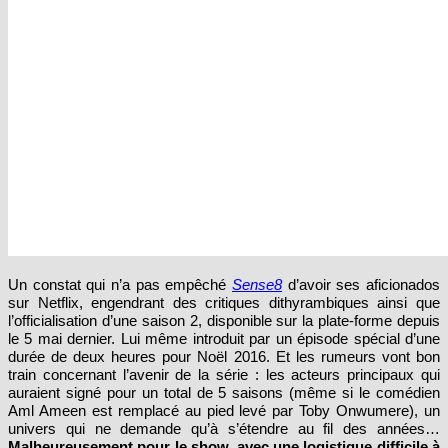
Un constat qui n’a pas empêché
Sense8
d’avoir ses aficionados
sur Netflix, engendrant des critiques dithyrambiques ainsi que
l’officialisation d’une saison 2, disponible sur la plate-forme depuis
le 5 mai dernier. Lui même introduit par un épisode spécial d’une
durée de deux heures pour Noël 2016. Et les rumeurs vont bon
train concernant l’avenir de la série : les acteurs principaux qui
auraient signé pour un total de 5 saisons (même si le comédien
Aml Ameen est remplacé au pied levé par Toby Onwumere), un
univers qui ne demande qu’à s’étendre au fil des années…
Malheureusement pour le show, avec une logistique difficile à
gérer
(surtout avec un tournage éprouvant dans plusieurs pays)