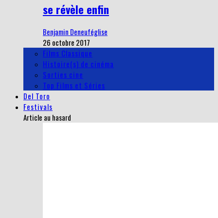
se révèle enfin
Benjamin Deneuféglise
26 octobre 2017
Films Classique
Histoire(s) de cinéma
Sorties cine
Top Films et Séries
Del Toro
Festivals
Article au hasard