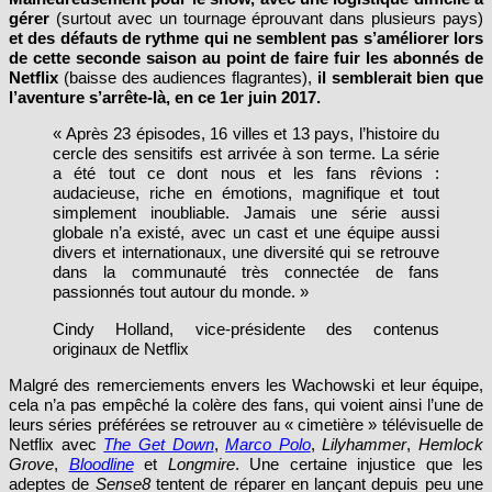
et des défauts de rythme qui ne semblent pas s’améliorer lors
de cette seconde saison au point de faire fuir les abonnés de
Netflix
(baisse des audiences flagrantes),
il semblerait bien que
l’aventure s’arrête-là, en ce 1er juin 2017.
« Après 23 épisodes, 16 villes et 13 pays, l’histoire du
cercle des sensitifs est arrivée à son terme. La série
a été tout ce dont nous et les fans rêvions :
audacieuse, riche en émotions, magnifique et tout
simplement inoubliable. Jamais une série aussi
globale n’a existé, avec un cast et une équipe aussi
divers et internationaux, une diversité qui se retrouve
dans la communauté très connectée de fans
passionnés tout autour du monde. »
Cindy Holland, vice-présidente des contenus
originaux de Netflix
Malgré des remerciements envers les Wachowski et leur équipe,
cela n’a pas empêché la colère des fans, qui voient ainsi l’une de
leurs séries préférées se retrouver au « cimetière » télévisuelle de
Netflix avec
The Get Down
,
Marco Polo
,
Lilyhammer
,
Hemlock
Grove
,
Bloodline
et
Longmire
. Une certaine injustice que les
adeptes de
Sense8
tentent de réparer en lançant depuis peu une
pétition via les réseaux sociaux (notamment Twitter avec