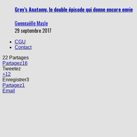
Grey’s Anatomy, le double épisode qui donne encore envie
Gwennaëlle Masle
29 septembre 2017
CGU
Contact
22
Partages
Partagez
16
Tweetez
+1
2
Enregistrer
3
Partagez
1
Email