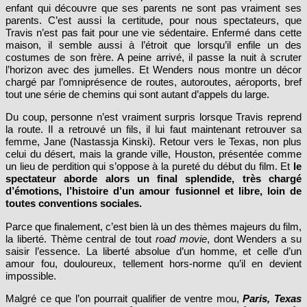
difficiles retrouvailles entre un père et son fils. C’est le portrait d’un
enfant qui découvre que ses parents ne sont pas vraiment ses
parents. C’est aussi la certitude, pour nous spectateurs, que
Travis n’est pas fait pour une vie sédentaire. Enfermé dans cette
maison, il semble aussi à l’étroit que lorsqu’il enfile un des
costumes de son frère. A peine arrivé, il passe la nuit à scruter
l’horizon avec des jumelles. Et Wenders nous montre un décor
chargé par l’omniprésence de routes, autoroutes, aéroports, bref
tout une série de chemins qui sont autant d’appels du large.
Du coup, personne n’est vraiment surpris lorsque Travis reprend
la route. Il a retrouvé un fils, il lui faut maintenant retrouver sa
femme, Jane (Nastassja Kinski). Retour vers le Texas, non plus
celui du désert, mais la grande ville, Houston, présentée comme
un lieu de perdition qui s’oppose à la pureté du début du film. Et
le
spectateur aborde alors un final splendide, très chargé
d’émotions, l’histoire d’un amour fusionnel et libre, loin de
toutes conventions sociales.
Parce que finalement, c’est bien là un des thèmes majeurs du film,
la liberté. Thème central de tout
road movie
, dont Wenders a su
saisir l’essence. La liberté absolue d’un homme, et celle d’un
amour fou, douloureux, tellement hors-norme qu’il en devient
impossible.