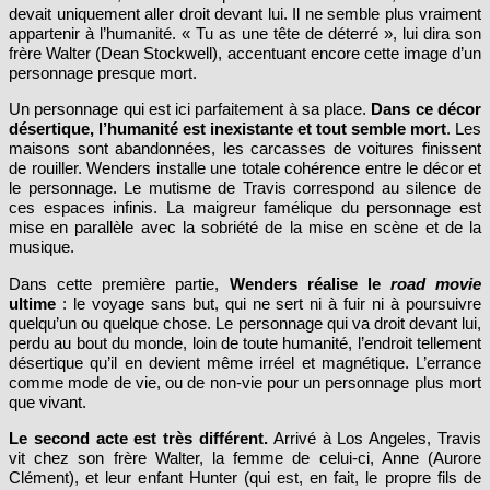
chemins. Muet, il avance un peu comme un zombie, comme s’il
devait uniquement aller droit devant lui. Il ne semble plus vraiment
appartenir à l’humanité. « Tu as une tête de déterré », lui dira son
frère Walter (Dean Stockwell), accentuant encore cette image d’un
personnage presque mort.
Un personnage qui est ici parfaitement à sa place.
Dans ce décor
désertique, l’humanité est inexistante et tout semble mort
. Les
maisons sont abandonnées, les carcasses de voitures finissent
de rouiller. Wenders installe une totale cohérence entre le décor et
le personnage. Le mutisme de Travis correspond au silence de
ces espaces infinis. La maigreur famélique du personnage est
mise en parallèle avec la sobriété de la mise en scène et de la
musique.
Dans cette première partie,
Wenders réalise le
road movie
ultime
: le voyage sans but, qui ne sert ni à fuir ni à poursuivre
quelqu’un ou quelque chose. Le personnage qui va droit devant lui,
perdu au bout du monde, loin de toute humanité, l’endroit tellement
désertique qu’il en devient même irréel et magnétique. L’errance
comme mode de vie, ou de non-vie pour un personnage plus mort
que vivant.
Le second acte est très différent.
Arrivé à Los Angeles, Travis
vit chez son frère Walter, la femme de celui-ci, Anne (Aurore