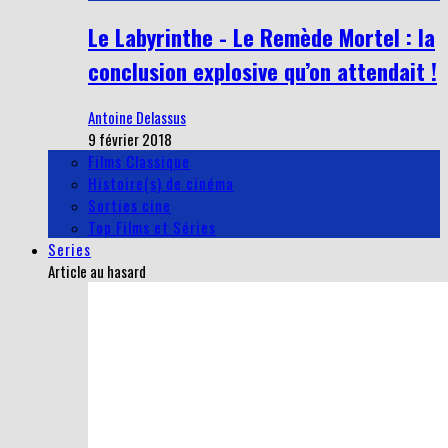
Le Labyrinthe - Le Remède Mortel : la
conclusion explosive qu’on attendait !
Antoine Delassus
9 février 2018
Films Classique
Histoire(s) de cinéma
Sorties cine
Top Films et Séries
Series
Article au hasard