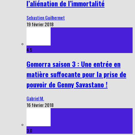
l’aliénation de l’immortalité
Sebastien Guilhermet
19 février 2018
4.5
Gomorra saison 3 : Une entrée en
matière suffocante pour la prise de
pouvoir de Genny Savastano !
Gabriel M.
16 février 2018
3.0