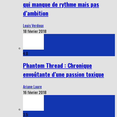
qui manque de rythme mais pas
d’ambition
Louis Verdoux
18 février 2018
4.0
Phantom Thread : Chronique
envoûtante d’une passion toxique
Ariane Laure
16 février 2018
3.5