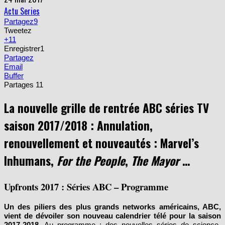
Actu Series
Partagez
9
Tweetez
+1
1
Enregistrer
1
Partagez
Email
Buffer
Partages
11
La nouvelle grille de rentrée ABC séries TV
saison 2017/2018 : Annulation,
renouvellement et nouveautés : Marvel’s
Inhumans,
For the People
,
The Mayor
…
Upfronts 2017 : Séries ABC – Programme
Un des piliers des plus grands networks américains, ABC,
vient de dévoiler son nouveau calendrier télé pour la saison
2017-2018.
Au programme : des nouvelles séries de science-
fiction, dramatiques, comiques ou policières servent de relais aux