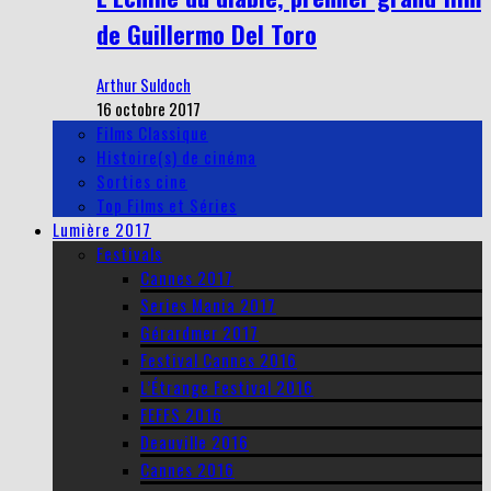
de Guillermo Del Toro
Arthur Suldoch
16 octobre 2017
Films Classique
Histoire(s) de cinéma
Sorties cine
Top Films et Séries
Lumière 2017
Festivals
Cannes 2017
Series Mania 2017
Gérardmer 2017
Festival Cannes 2016
L’Étrange Festival 2016
FEFFS 2016
Deauville 2016
Cannes 2016