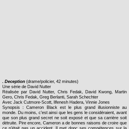
. Deception
(drame/policier, 42 minutes)
Une série de David Nutter
Réalisée par David Nutter, Chris Fedak, David Kwong, Martin
Gero, Chris Fedak, Greg Berlanti, Sarah Schechter
Avec Jack Cutmore-Scott, Ilfenesh Hadera, Vinnie Jones
Synopsis : Cameron Black est le plus grand illusionniste au
monde. Du moins, c’est ainsi que les gens le considéraient, avant
que son plus grand secret ne soit exposé et que sa carrière soit
détruite. Pire encore, Cameron a de bonnes raisons de croire que
ce n’était pas un accident. Il met donc ses compétences sur la
tromperie et l’illusion au service du FBI, pour lequel il devient