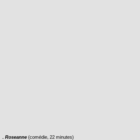
. Roseanne
(comédie, 22 minutes)
Avec Roseanne Barr, John Goodman, Sarah Chalke