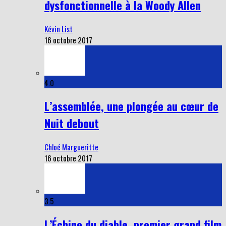
dysfonctionnelle à la Woody Allen
Kévin List
16 octobre 2017
4.0
L’assemblée, une plongée au cœur de
Nuit debout
Chloé Margueritte
16 octobre 2017
3.5
L’Échine du diable, premier grand film