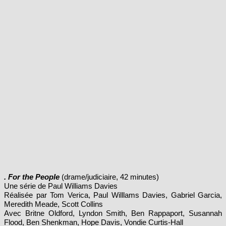
. For the People
(drame/judiciaire, 42 minutes)
Une série de Paul Williams Davies
Réalisée par Tom Verica, Paul Willlams Davies, Gabriel Garcia,
Meredith Meade, Scott Collins
Avec Britne Oldford, Lyndon Smith, Ben Rappaport, Susannah
Flood, Ben Shenkman, Hope Davis, Vondie Curtis-Hall
Synopsis : Les parcours croisés de jeunes avocats ambitieux qui