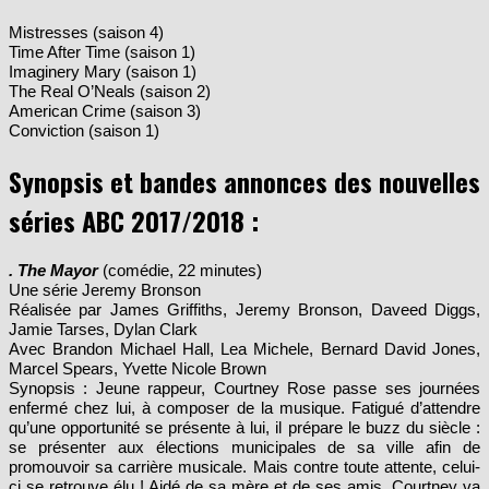
Mistresses (saison 4)
Time After Time (saison 1)
Imaginery Mary (saison 1)
The Real O’Neals (saison 2)
American Crime (saison 3)
Conviction (saison 1)
Synopsis et bandes annonces des nouvelles
séries ABC 2017/2018 :
. The Mayor
(comédie, 22 minutes)
Une série Jeremy Bronson
Réalisée par James Griffiths, Jeremy Bronson, Daveed Diggs,
Jamie Tarses, Dylan Clark
Avec Brandon Michael Hall, Lea Michele, Bernard David Jones,
Marcel Spears, Yvette Nicole Brown
Synopsis : Jeune rappeur, Courtney Rose passe ses journées
enfermé chez lui, à composer de la musique. Fatigué d’attendre
qu’une opportunité se présente à lui, il prépare le buzz du siècle :
se présenter aux élections municipales de sa ville afin de
promouvoir sa carrière musicale. Mais contre toute attente, celui-
ci se retrouve élu ! Aidé de sa mère et de ses amis, Courtney va
devoir surmonter son orgueil démesuré s’il veut pouvoir assumer