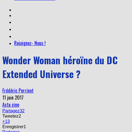
Rejoignez- Nous !
Wonder Woman héroïne du DC
Extended Universe ?
Frédéric Perrinot
11 juin 2017
Actu cine
Partagez
32
Tweetez
2
+1
3
Enregistrer
1
Partagez
Email