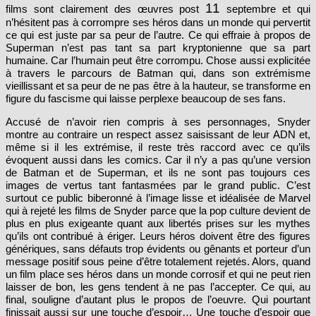
n’hésitent pas à corrompre ses héros dans un monde qui pervertit
ce qui est juste par sa peur de l’autre. Ce qui effraie à propos de
Superman n’est pas tant sa part kryptonienne que sa part
humaine. Car l’humain peut être corrompu. Chose aussi explicitée
à travers le parcours de Batman qui, dans son extrémisme
vieillissant et sa peur de ne pas être à la hauteur, se transforme en
figure du fascisme qui laisse perplexe beaucoup de ses fans.
Accusé de n’avoir rien compris à ses personnages, Snyder
montre au contraire un respect assez saisissant de leur ADN et,
même si il les extrémise, il reste très raccord avec ce qu’ils
évoquent aussi dans les comics. Car il n’y a pas qu’une version
de Batman et de Superman, et ils ne sont pas toujours ces
images de vertus tant fantasmées par le grand public. C’est
surtout ce public biberonné à l’image lisse et idéalisée de Marvel
qui à rejeté les films de Snyder parce que la pop culture devient de
plus en plus exigeante quant aux libertés prises sur les mythes
qu’ils ont contribué à ériger. Leurs héros doivent être des figures
génériques, sans défauts trop évidents ou gênants et porteur d’un
message positif sous peine d’être totalement rejetés. Alors, quand
un film place ses héros dans un monde corrosif et qui ne peut rien
laisser de bon, les gens tendent à ne pas l’accepter. Ce qui, au
final, souligne d’autant plus le propos de l’oeuvre. Qui pourtant
finissait aussi sur une touche d’espoir… Une touche d’espoir que
représentera
Wonder Woman
? Alors que l’histoire est co-écrite