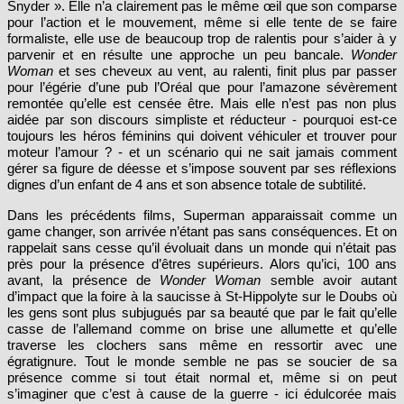
pour l’action et le mouvement, même si elle tente de se faire
formaliste, elle use de beaucoup trop de ralentis pour s’aider à y
parvenir et en résulte une approche un peu bancale.
Wonder
Woman
et ses cheveux au vent, au ralenti, finit plus par passer
pour l’égérie d’une pub l’Oréal que pour l’amazone sévèrement
remontée qu’elle est censée être. Mais elle n’est pas non plus
aidée par son discours simpliste et réducteur - pourquoi est-ce
toujours les héros féminins qui doivent véhiculer et trouver pour
moteur l’amour ? - et un scénario qui ne sait jamais comment
gérer sa figure de déesse et s’impose souvent par ses réflexions
dignes d’un enfant de 4 ans et son absence totale de subtilité.
Dans les précédents films, Superman apparaissait comme un
game changer, son arrivée n’étant pas sans conséquences. Et on
rappelait sans cesse qu’il évoluait dans un monde qui n’était pas
près pour la présence d’êtres supérieurs. Alors qu’ici, 100 ans
avant, la présence de
Wonder Woman
semble avoir autant
d’impact que la foire à la saucisse à St-Hippolyte sur le Doubs où
les gens sont plus subjugués par sa beauté que par le fait qu’elle
casse de l’allemand comme on brise une allumette et qu’elle
traverse les clochers sans même en ressortir avec une
égratignure. Tout le monde semble ne pas se soucier de sa
présence comme si tout était normal et, même si on peut
s’imaginer que c’est à cause de la guerre - ici édulcorée mais
traitée avec un sérieux convaincant -, une telle présence aurait