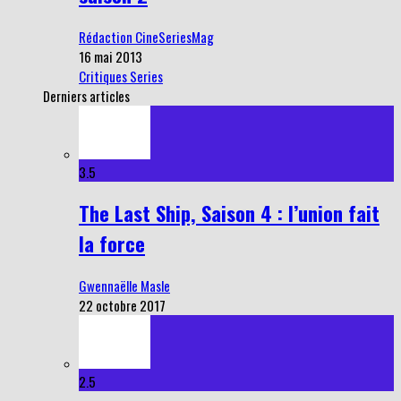
Rédaction CineSeriesMag
16 mai 2013
Critiques Series
Derniers articles
3.5
The Last Ship, Saison 4 : l’union fait
la force
Gwennaëlle Masle
22 octobre 2017
2.5