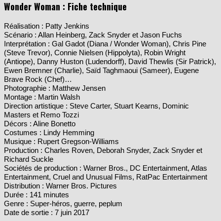
Réalisation : Patty Jenkins
Scénario : Allan Heinberg, Zack Snyder et Jason Fuchs
Interprétation : Gal Gadot (Diana / Wonder Woman), Chris Pine
(Steve Trevor), Connie Nielsen (Hippolyta), Robin Wright
(Antiope), Danny Huston (Ludendorff), David Thewlis (Sir Patrick),
Ewen Bremner (Charlie), Saïd Taghmaoui (Sameer), Eugene
Brave Rock (Chef)…
Photographie : Matthew Jensen
Montage : Martin Walsh
Direction artistique : Steve Carter, Stuart Kearns, Dominic
Masters et Remo Tozzi
Décors : Aline Bonetto
Costumes : Lindy Hemming
Musique : Rupert Gregson-Williams
Production : Charles Roven, Deborah Snyder, Zack Snyder et
Richard Suckle
Sociétés de production : Warner Bros., DC Entertainment, Atlas
Entertainment, Cruel and Unusual Films, RatPac Entertainment
Distribution : Warner Bros. Pictures
Durée : 141 minutes
Genre : Super-héros, guerre, peplum
Date de sortie : 7 juin 2017
Etats-Unis - 2017