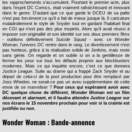
dans l’esprit DC Comics, était vraiment rafraîchissant et innovant
dans le genre. D’autant que ce que garde le DCEU de sa patte
n’est pas forcément ce qu’il a fait de mieux jusque là. Il caricature
maladroitement le style de Snyder tout en gardant l’habituel final
en CGI qui n’est pas des plus inspirés. Alors qu’il avait réussi à
imposer son originalité et son identité sur ses deux premiers films
- oublions définitivement
Suicide Squad
- avec ce
Wonder
Woman,
l’univers DC rentre dans le rang. Le divertissement n’est
pas honteux, grâce à la réalisation solide de Jenkins, mais reste
sans génie. On regarde et on oublie si on a la gentillesse de
fermer les yeux sur tous les défauts propres aux blockbusters
modernes. Mais ce qui inquiète encore, c’est ce que donnera
Justice League
. Suite au drame qui a frappé Zack Snyder et au
départ de celui-ci de la post production pour être remplacé par
Joss Whedon, ne serait-ce pas un aveu supplémentaire de cette
envie de se marveliser ?
Pour ceux qui espéraient avoir avec
DC quelque chose de différent,
Wonder Woman
est un film
décevant et alarmant, et il faudra attendre
Justice League
sur
nos écrans le 15 novembre prochain pour voir si la crainte est
justifiée ou non
.
Wonder Woman : Bande-annonce