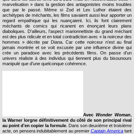
que par le passé. Même si Zod et Lex Luthor étaient des
archétypes de méchants, les films savaient aussi leur apporter un
regard empathique qui les nuançaient. Ici, ils font clairement
méchants de comics qui ricanent en énonçant leurs plans
diaboliques. D’ailleurs, l’aspect marionnettiste du grand méchant
est des plus ridicule et en total contradiction avec « la noirceur des
hommes » décrite par Diana. Car cette noirceur n’est au final
jamais montrée et se voit excusée par une influence divine qui
crée un paradoxe avec les précédents films. On passe d’un
univers réaliste à des individus qui tiennent plus du bisounours
manipulé que d’une quelconque cohérence.
Avec
Wonder Woman
,
la Warner lorgne définitivement du côté de son principal rival
au point d’en copier la formule
. Dans son deuxième et troisième
acte, on pensera indubitablement au premier
Captain America
tant
les rapprochements s’accumulent. Pourtant le premier acte, plus