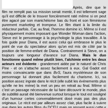
Après, dire que le
film ne remplit pas sa mission serait mentir, il est tellement sage
qu’il est difficile de le trouver foncièrement raté même si on peut
être agacé par son manichéisme bas du front et son féminisme
purement marketing et trompeur. Le film étant à la limite du
réducteur parfois. Car, au final, l’homme domine ici. Même si il est
physiquement moins imposant que Wonder Woman dans l’action,
Steve est le personnage à la psychologie la plus travaillée. A la
fois guide pour Diana, il est aussi celui qui embrasse le plus le
point de vue du spectateur alors qu’on est mis de côté par la
position de femme-enfant de Diana. Contrairement à Steve, on a
toujours une longueur d’avance sur Diana.
Mais le duo
fonctionne quand même plutôt bien, l’alchimie entre les deux
acteurs est évidente
- grandement aidée par le naturel de Chris
Pine - et on s’attache assez facilement à eux. Gal Gadot est
moins convaincante que dans
BvS,
l’aura mystérieuse de son
personnage lui donnant plus facilement du charisme. Ici, sa
position assez ingrate dans le récit (elle subit les événements plus
qu’elle ne les mène) la met un peu en retrait au final. Même si
c’est un passage nécessaire de lui faire découvrir le monde, plus
de subtilité aurait été bienvenue surtout lorsque le tout est souligné
d’un humour certes convenablement dosé mais pas des plus
originaux. Le récit est par ailleurs assez clair, plus facile à suivre
que dans les autres films du DCEU mais on ressent aussi cette «
marvelisation » dans la gestion des antagonistes moins troubles