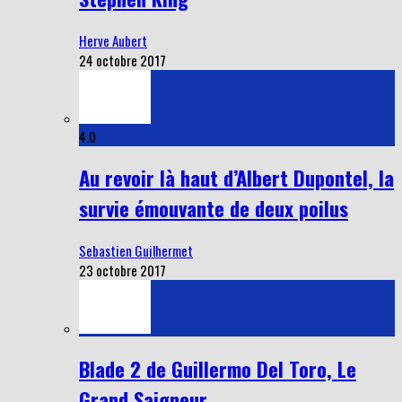
Herve Aubert
24 octobre 2017
4.0
Au revoir là haut d’Albert Dupontel, la
survie émouvante de deux poilus
Sebastien Guilhermet
23 octobre 2017
Blade 2 de Guillermo Del Toro, Le
Grand Saigneur