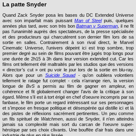
Quand Zack Snyder posa les bases du DC Extended Universe
avec son imparfait mais puissant
Man of Steel
puis, quelques
années plus tard, avec son très bon
Batman v Superman
, il ne fit
pas l’unanimité auprès des spectateurs, de la presse spécialisée
et des producteurs qui charcutèrent son dernier film lors de sa
sortie en salles. Contrairement à son rival direct, le Marvel
Cinematic Universe, l’univers dépeint ici est trop sombre, trop
premier degré au sein de films pouvant être jugés trop longs pour
une durée de 2h15 à 3h dans leur version extended cut. Car les
films ont tellement été maltraités par les studios que des versions
« director’s cut » ont pu voir le jour lors de la sortie en blu-ray.
Alors que pour un
Suicide Squad
- qu’on oubliera volontiers
tellement le ratage fut complet - cela n’arrange rien, la version
longue de
BvS
a permis au film de gagner en ampleur, en
cohérence et fit globalement changer l’avis de la critique à son
égard. Même s’il est à tort érigé en chef d’oeuvre incompris par sa
fanbase, le film porte un regard intéressant sur ses personnages
et s’impose en fresque politique et désespérée qui distille ici et là
des pistes de réflexions sacrément pertinentes. Un peu comme
un fils spirituel de
Watchmen
, aussi de Snyder, il n’en atteindra
jamais sa complexité mais sort du carcan de l’oeuvre super-
héroïque par ses choix clivants. Une bouffée d’air frais dans une
industrie de plus en plus lissée.