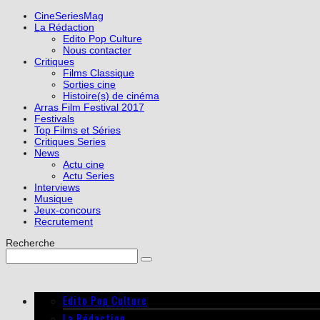
CineSeriesMag
La Rédaction
Edito Pop Culture
Nous contacter
Critiques
Films Classique
Sorties cine
Histoire(s) de cinéma
Arras Film Festival 2017
Festivals
Top Films et Séries
Critiques Series
News
Actu cine
Actu Series
Interviews
Musique
Jeux-concours
Recrutement
Recherche
Edito Pop Culture
La Rédaction