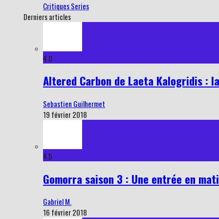
Critiques Series
Derniers articles
4.0
Altered Carbon de Laeta Kalogridis : la
Sebastien Guilhermet
19 février 2018
4.5
Gomorra saison 3 : Une entrée en mati
Gabriel M.
16 février 2018