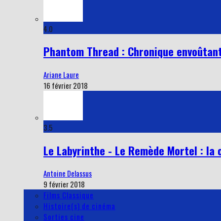
4.0
Phantom Thread : Chronique envoûtant
Ariane Laure
16 février 2018
3.5
Le Labyrinthe - Le Remède Mortel : la 
Antoine Delassus
9 février 2018
Films Classique
Histoire(s) de cinéma
Sorties cine