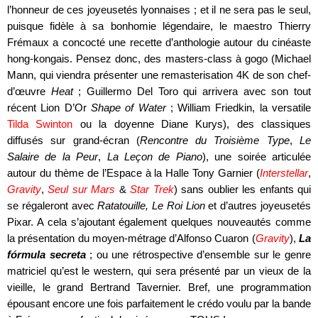
l’honneur de ces joyeusetés lyonnaises ; et il ne sera pas le seul,
puisque fidèle à sa bonhomie légendaire, le maestro Thierry
Frémaux a concocté une recette d’anthologie autour du cinéaste
hong-kongais. Pensez donc, des masters-class à gogo (Michael
Mann, qui viendra présenter une remasterisation 4K de son chef-
d’œuvre
Heat
; Guillermo Del Toro qui arrivera avec son tout
récent Lion D’Or
Shape of Water
; William Friedkin, la versatile
Tilda Swinton
ou la doyenne Diane Kurys), des classiques
diffusés sur grand-écran (
Rencontre du Troisième Type
,
Le
Salaire de la Peur
,
La Leçon de Piano
), une soirée articulée
autour du thème de l’Espace à la Halle Tony Garnier (
Interstellar
,
Gravity
,
Seul sur Mars
&
Star Trek
) sans oublier les enfants qui
se régaleront avec
Ratatouille, Le Roi Lion
et d’autres joyeusetés
Pixar. A cela s’ajoutant également quelques nouveautés comme
la présentation du moyen-métrage d’Alfonso Cuaron (
Gravity
),
La
fórmula secreta
; ou une rétrospective d’ensemble sur le genre
matriciel qu’est le western, qui sera présenté par un vieux de la
vieille, le grand Bertrand Tavernier. Bref, une programmation
épousant encore une fois parfaitement le crédo voulu par la bande