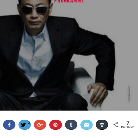
PROGRAMME
2
7
Partagez
Tweetez
+1
Enregistrer
Partagez
Email
Buffer
PARTAGES
3
1
1