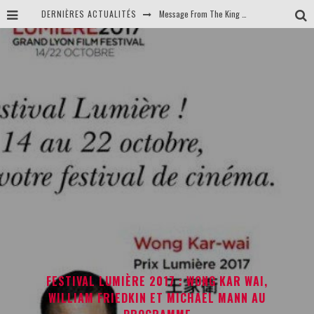
DERNIÈRES ACTUALITÉS
Message From The King en DVD & Blu-Ray le 4 Octobre !
Un beau soleil intérieur, Stupid Things... les films du week-end
Interview des cinéastes Hélène Cattet & Bruno Forzani : FEFFS 2017
Sortie de 'The Jane Doe Identity' en DVD et Blu-ray chez Wild Side
FESTIVAL LUMIÈRE 2017 : WONG KAR WAI,
WILLIAM FRIEDKIN ET MICHAEL MANN AU