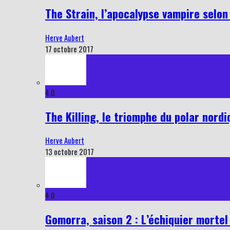
The Strain, l’apocalypse vampire selon
Herve Aubert
17 octobre 2017
4.0
The Killing, le triomphe du polar nordi
Herve Aubert
13 octobre 2017
4.0
Gomorra, saison 2 : L’échiquier mortel