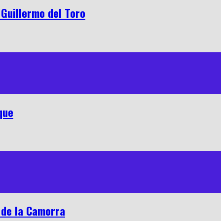
 Guillermo del Toro
que
 de la Camorra