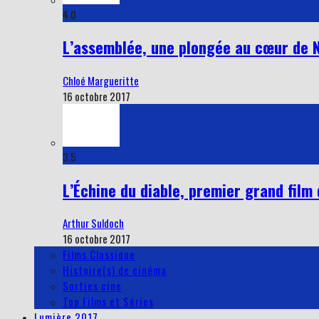
4.0
L’assemblée, une plongée au cœur de 
Chloé Margueritte
16 octobre 2017
3.5
L’Échine du diable, premier grand film
Arthur Suldoch
16 octobre 2017
Films Classique
Histoire(s) de cinéma
Sorties cine
Top Films et Séries
Lumière 2017