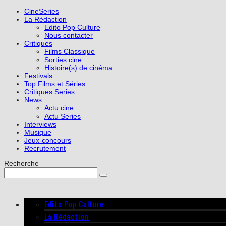
CineSeries
La Rédaction
Edito Pop Culture
Nous contacter
Critiques
Films Classique
Sorties cine
Histoire(s) de cinéma
Festivals
Top Films et Séries
Critiques Series
News
Actu cine
Actu Series
Interviews
Musique
Jeux-concours
Recrutement
Recherche
Edito Pop Culture
La Rédaction