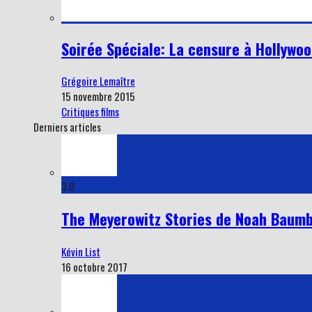
Soirée Spéciale: La censure à Hollywoo
Grégoire Lemaître
15 novembre 2015
Critiques films
Derniers articles
3.0
The Meyerowitz Stories de Noah Baumba
Kévin List
16 octobre 2017