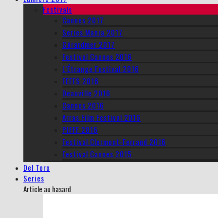
Festivals
Cannes 2017
Series Mania 2017
Gérardmer 2017
Festival Cannes 2016
L’Étrange Festival 2016
FEFFS 2016
Deauville 2016
Cannes 2016
Arras Film Festival 2016
PIFFF 2016
Festival Clermont-Ferrand 2016
Festival Cannes 2015
Del Toro
Series
Article au hasard