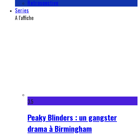
Retrospective
Series
A l'affiche
3.5
Peaky Blinders : un gangster
drama à Birmingham