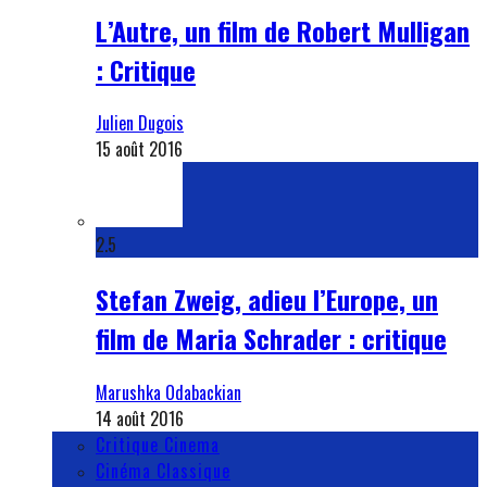
L’Autre, un film de Robert Mulligan
: Critique
Julien Dugois
15 août 2016
2.5
Stefan Zweig, adieu l’Europe, un
film de Maria Schrader : critique
Marushka Odabackian
14 août 2016
Critique Cinema
Cinéma Classique