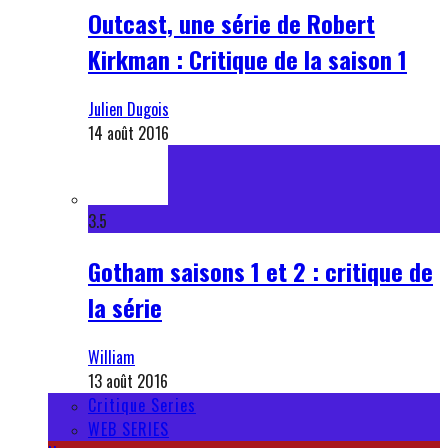
Outcast, une série de Robert
Kirkman : Critique de la saison 1
Julien Dugois
14 août 2016
3.5
Gotham saisons 1 et 2 : critique de
la série
William
13 août 2016
Critique Series
WEB SERIES