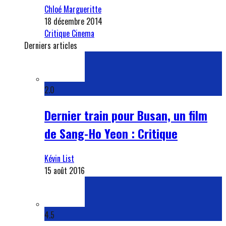
Chloé Margueritte
18 décembre 2014
Critique Cinema
Derniers articles
2.0
Dernier train pour Busan, un film
de Sang-Ho Yeon : Critique
Kévin List
15 août 2016
4.5