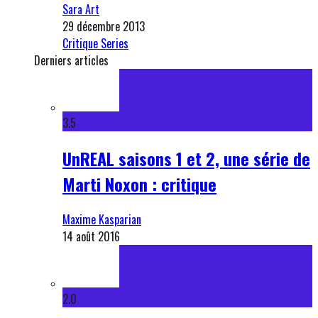
Sara Art
29 décembre 2013
Critique Series
Derniers articles
3.5
UnREAL saisons 1 et 2, une série de
Marti Noxon : critique
Maxime Kasparian
14 août 2016
2.0