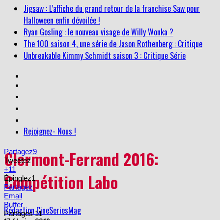
Ryan Gosling : le nouveau visage de Willy Wonka ?
The 100 saison 4, une série de Jason Rothenberg : Critique
Unbreakable Kimmy Schmidt saison 3 : Critique Série
Jigsaw : L’affiche du grand retour de la franchise Saw pour
Halloween enfin dévoilée !
Rejoignez- Nous !
Clermont-Ferrand 2016:
Partagez
9
Tweetez
+1
1
Compétition Labo
Épinglez
1
Partagez
Email
Buffer
Rédaction CineSeriesMag
Partages
11