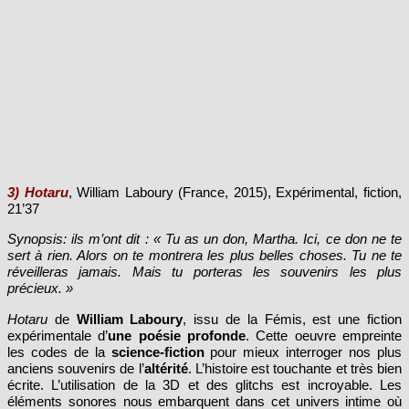
3) Hotaru
, William Laboury
(France, 2015), Expérimental, fiction,
21’37
Synopsis: ils m’ont dit : « Tu as un don, Martha. Ici, ce don ne te
sert à rien. Alors on te montrera les plus belles choses. Tu ne te
réveilleras jamais. Mais tu porteras les souvenirs les plus
précieux. »
Hotaru
de
William Laboury
, issu de la Fémis, est une fiction
expérimentale d’
une poésie profonde
. Cette oeuvre empreinte
les codes de la
science-fiction
pour mieux interroger nos plus
anciens souvenirs de l’
altérité
. L’histoire est touchante et très bien
écrite. L’utilisation de la 3D et des glitchs est incroyable. Les
éléments sonores nous embarquent dans cet univers intime où