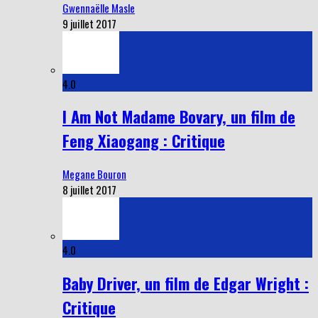
Gwennaëlle Masle
9 juillet 2017
4.0
I Am Not Madame Bovary, un film de
Feng Xiaogang : Critique
Megane Bouron
8 juillet 2017
4.0
Baby Driver, un film de Edgar Wright :
Critique