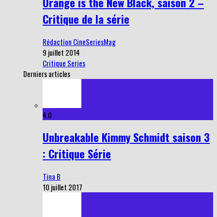
Orange is the New Black, saison 2 –
Critique de la série
Rédaction CineSeriesMag
9 juillet 2014
Critique Series
Derniers articles
4.0
Unbreakable Kimmy Schmidt saison 3
: Critique Série
Tina B
10 juillet 2017