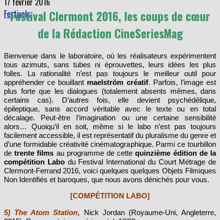
17 février 2016
Festival Clermont 2016, les coups de cœur
Festivals
de la Rédaction CineSeriesMag
Bienvenue dans le laboratoire, où les réalisateurs expérimentent
tous azimuts, sans tubes ni éprouvettes, leurs idées les plus
folles. La rationalité n’est pas toujours le meilleur outil pour
appréhender ce bouillant
maelström créatif
. Parfois, l’image est
plus forte que les dialogues (totalement absents mêmes, dans
certains cas). D’autres fois, elle devient psychédélique,
épileptique, sans accord véritable avec le texte ou en total
décalage. Peut-être l’imagination ou une certaine sensibilité
alors… Quoiqu’il en soit, même si le labo n’est pas toujours
facilement accessible, il est représentatif du pluralisme du genre et
d’une formidable créativité cinématographique. Parmi ce tourbillon
de
trente films
au programme de cette
quinzième édition de la
compétition Labo
du Festival International du Court Métrage de
Clermont-Ferrand 2016, voici quelques quelques Objets Filmiques
Non Identifiés et baroques, que nous avons dénichés pour vous.
[COMPÉTITION LABO]
5) The Atom Station
, Nick Jordan (Royaume-Uni, Angleterre,