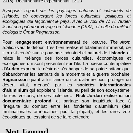
2015), Documentaire expérimental, 13’20
Synopsis: regard sur les paysages naturels et industriels de
l’Islande, où convergent les forces culturelles, politiques et
écologiques qui façonnent le pays. Avec la voix de W. H. Auden
lisant son poème « Voyage en Islande » (1937), et celle du militant
écologiste Ómar Ragnarsson.
Pour l’
engagement environnemental
de l’oeuvre,
The Atom
Station
vaut le détour. Très bien réalisé et totalement immersif, ce
film est centré sur le paysage industriel et naturel de l’
Islande
et
relate
le mélange des forces culturelles, économiques et
écologiques qui sont présentent sur l’île. La poésie contemplative
d’
Auden
exprime le désir de s’échapper de sa patrie britannique,
d’abandonner les attributs de la modernité et la guerre prochaine.
Ragnarsson
quant à lui, lance un cri d’alarme pour protéger un
désert vital, menacé par les
sociétés internationales
d’aluminium
qui exploitent l’Islande, au péril de son écosystème,
de ses volcans, de ses baleines…
Nick Jordan
réalise ici
un
documentaire profond
, et partage son inquiétude face à
l’inégalité du combat entre les fonderies d’aluminium (des
multinationales américaines pour la plupart), et les rares voix
écologiques qui essaient de se faire entendre.