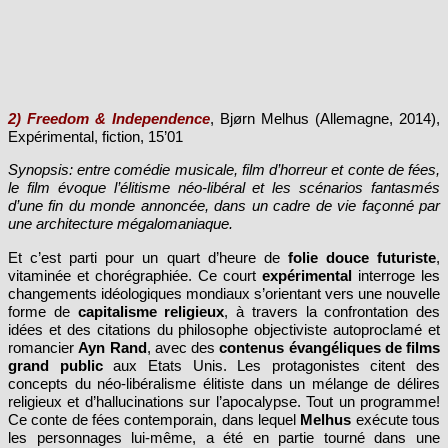
2) Freedom & Independence
, Bjørn Melhus (Allemagne, 2014),
Expérimental, fiction, 15’01
Synopsis: entre comédie musicale, film d’horreur et conte de fées,
le film évoque l’élitisme néo-libéral et les scénarios fantasmés
d’une fin du monde annoncée, dans un cadre de vie façonné par
une architecture mégalomaniaque.
Et c’est parti pour un quart d’heure de
folie douce
futuriste
,
vitaminée et chorégraphiée. Ce court
expérimental
interroge les
changements idéologiques mondiaux s’orientant vers une nouvelle
forme de
capitalisme religieux
, à travers la confrontation des
idées et des citations du philosophe objectiviste autoproclamé et
romancier
Ayn Rand
, avec des
contenus évangéliques de films
grand public
aux Etats Unis. Les protagonistes citent des
concepts du néo-libéralisme élitiste dans un mélange de délires
religieux et d’hallucinations sur l’apocalypse. Tout un programme!
Ce conte de fées contemporain, dans lequel
Melhus
exécute tous
les personnages lui-même, a été en partie tourné dans une