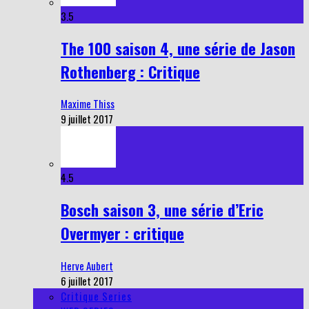
3.5
The 100 saison 4, une série de Jason
Rothenberg : Critique
Maxime Thiss
9 juillet 2017
4.5
Bosch saison 3, une série d’Eric
Overmyer : critique
Herve Aubert
6 juillet 2017
Critique Series