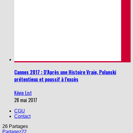
Cannes 2017 : D’Après une Histoire Vraie, Polanski
prétentieux et poussif à l’excès
Kévin List
28 mai 2017
CGU
Contact
26
Partages
Partagez
22