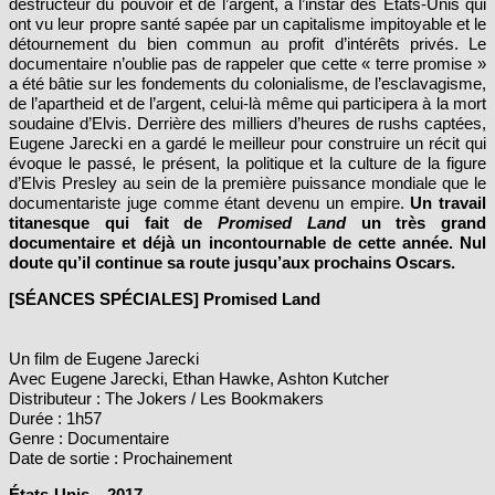
destructeur du pouvoir et de l’argent, à l’instar des États-Unis qui
ont vu leur propre santé sapée par un capitalisme impitoyable et le
détournement du bien commun au profit d’intérêts privés. Le
documentaire n’oublie pas de rappeler que cette « terre promise »
a été bâtie sur les fondements du colonialisme, de l’esclavagisme,
de l’apartheid et de l’argent, celui-là même qui participera à la mort
soudaine d’Elvis. Derrière des milliers d’heures de rushs captées,
Eugene Jarecki en a gardé le meilleur pour construire un récit qui
évoque le passé, le présent, la politique et la culture de la figure
d’Elvis Presley au sein de la première puissance mondiale que le
documentariste juge comme étant devenu un empire.
Un travail
titanesque qui fait de
Promised Land
un très grand
documentaire et déjà un incontournable de cette année. Nul
doute qu’il continue sa route jusqu’aux prochains Oscars.
[SÉANCES SPÉCIALES] Promised Land
Un film de Eugene Jarecki
Avec Eugene Jarecki, Ethan Hawke, Ashton Kutcher
Distributeur : The Jokers / Les Bookmakers
Durée : 1h57
Genre : Documentaire
Date de sortie : Prochainement
États-Unis – 2017