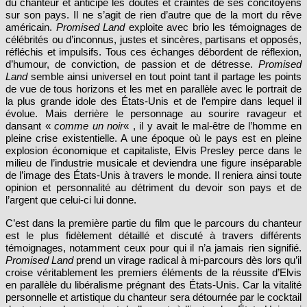
du chanteur et anticipe les doutes et craintes de ses concitoyens
sur son pays. Il ne s’agit de rien d’autre que de la mort du rêve
américain.
Promised Land
exploite avec brio les témoignages de
célébrités ou d’inconnus, justes et sincères, partisans et opposés,
réfléchis et impulsifs. Tous ces échanges débordent de réflexion,
d’humour, de conviction, de passion et de détresse.
Promised
Land
semble ainsi universel en tout point tant il partage les points
de vue de tous horizons et les met en parallèle avec le portrait de
la plus grande idole des États-Unis et de l’empire dans lequel il
évolue. Mais derrière le personnage au sourire ravageur et
dansant «
comme un noir
« , il y avait le mal-être de l’homme en
pleine crise existentielle. A une époque où le pays est en pleine
explosion économique et capitaliste, Elvis Presley perce dans le
milieu de l’industrie musicale et deviendra une figure inséparable
de l’image des États-Unis à travers le monde. Il reniera ainsi toute
opinion et personnalité au détriment du devoir son pays et de
l’argent que celui-ci lui donne.
C’est dans la première partie du film que le parcours du chanteur
est le plus fidèlement détaillé et discuté à travers différents
témoignages, notamment ceux pour qui il n’a jamais rien signifié.
Promised Land
prend un virage radical à mi-parcours dès lors qu’il
croise véritablement les premiers éléments de la réussite d’Elvis
en parallèle du libéralisme prégnant des États-Unis. Car la vitalité
personnelle et artistique du chanteur sera détournée par le cocktail