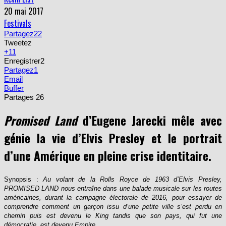
20 mai 2017
Festivals
Partagez
22
Tweetez
+1
1
Enregistrer
2
Partagez
1
Email
Buffer
Partages
26
Promised Land
d’Eugene Jarecki mêle avec
génie la vie d’Elvis Presley et le portrait
d’une Amérique en pleine crise identitaire.
Synopsis :
Au volant de la Rolls Royce de 1963 d’Elvis Presley,
PROMISED LAND nous entraîne dans une balade musicale sur les routes
américaines, durant la campagne électorale de 2016, pour essayer de
comprendre comment un garçon issu d’une petite ville s’est perdu en
chemin puis est devenu le King tandis que son pays, qui fut une
démocratie, est devenu Empire.