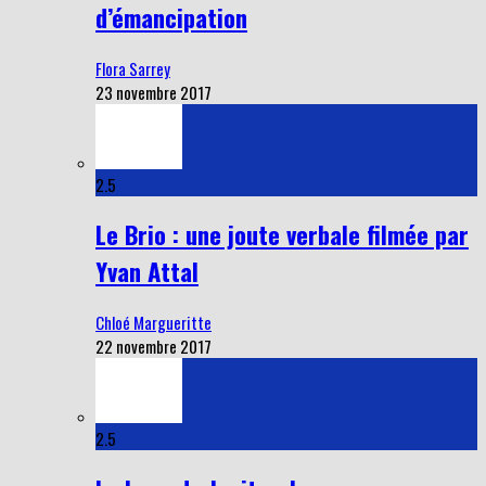
d’émancipation
Flora Sarrey
23 novembre 2017
2.5
Le Brio : une joute verbale filmée par
Yvan Attal
Chloé Margueritte
22 novembre 2017
2.5