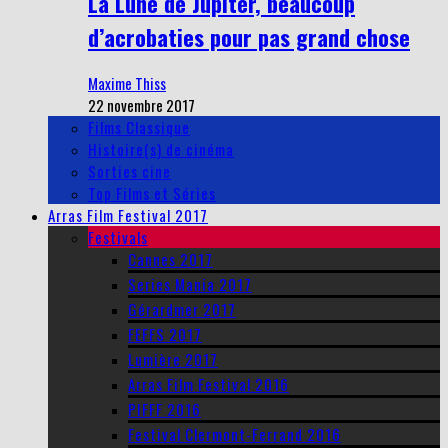
La Lune de Jupiter, beaucoup
d’acrobaties pour pas grand chose
Maxime Thiss
22 novembre 2017
Films Classique
Histoire(s) de cinéma
Sorties cine
Top Films et Séries
Arras Film Festival 2017
Festivals
Cannes 2017
Series Mania 2017
Gérardmer 2017
FEFFS 2017
Lumière 2017
Arras Film Festival 2016
PIFFF 2016
Festival Clermont-Ferrand 2016