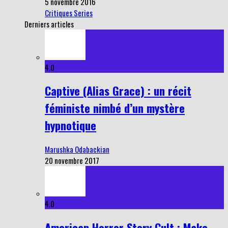
5 novembre 2016
Critiques Series
Derniers articles
4.0
Captive (Alias Grace) : un récit
féministe nimbé d’un mystère
hypnotique
Marushka Odabackian
20 novembre 2017
4.0
American Horror Story Cult : Make