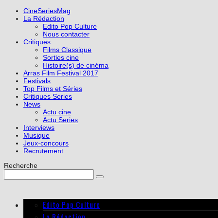
CineSeriesMag
La Rédaction
Edito Pop Culture
Nous contacter
Critiques
Films Classique
Sorties cine
Histoire(s) de cinéma
Arras Film Festival 2017
Festivals
Top Films et Séries
Critiques Series
News
Actu cine
Actu Series
Interviews
Musique
Jeux-concours
Recrutement
Recherche
Edito Pop Culture
La Rédaction