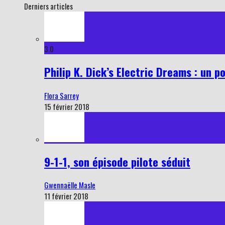
Derniers articles
3.0
Philip K. Dick’s Electric Dreams : un p
Flora Sarrey
15 février 2018
9-1-1, son épisode pilote séduit
Gwennaëlle Masle
11 février 2018