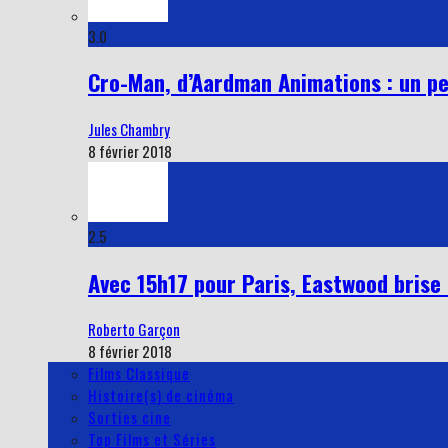
3.0
Cro-Man, d’Aardman Animations : un pe
Jules Chambry
8 février 2018
2.5
Avec 15h17 pour Paris, Eastwood brise 
Roberto Garçon
8 février 2018
Films Classique
Histoire(s) de cinéma
Sorties cine
Top Films et Séries