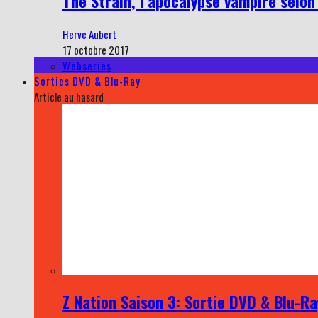
The Strain, l’apocalypse vampire selon
Herve Aubert
17 octobre 2017
Webseries
Sorties DVD & Blu-Ray
Article au hasard
Z Nation Saison 3: Sortie DVD & Blu-R