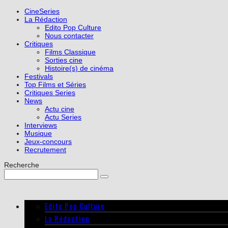
CineSeries
La Rédaction
Edito Pop Culture
Nous contacter
Critiques
Films Classique
Sorties cine
Histoire(s) de cinéma
Festivals
Top Films et Séries
Critiques Series
News
Actu cine
Actu Series
Interviews
Musique
Jeux-concours
Recrutement
Recherche
Edito Pop Culture
La Rédaction