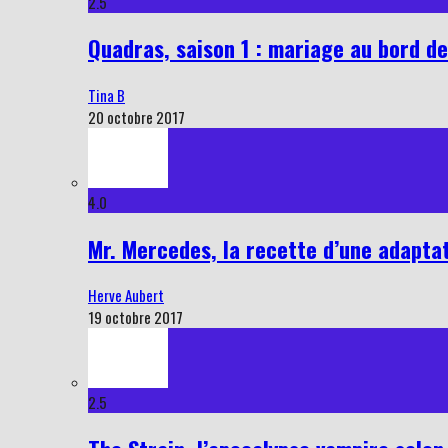
2.5
Quadras, saison 1 : mariage au bord de
Tina B
20 octobre 2017
4.0
Mr. Mercedes, la recette d’une adapta
Herve Aubert
19 octobre 2017
2.5