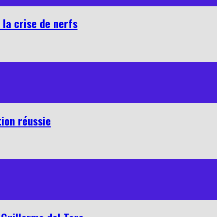
 la crise de nerfs
tion réussie