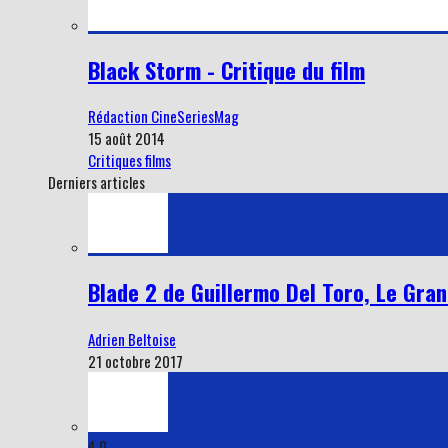
Black Storm - Critique du film
Rédaction CineSeriesMag
15 août 2014
Critiques films
Derniers articles
Blade 2 de Guillermo Del Toro, Le Gra
Adrien Beltoise
21 octobre 2017
4.0