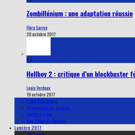
Zombillénium : une adaptation réussie
Flora Sarrey
20 octobre 2017
4.5
Hellboy 2 : critique d’un blockbuster f
Louis Verdoux
19 octobre 2017
Films Classique
Histoire(s) de cinéma
Sorties cine
Top Films et Séries
Lumière 2017
Festivals