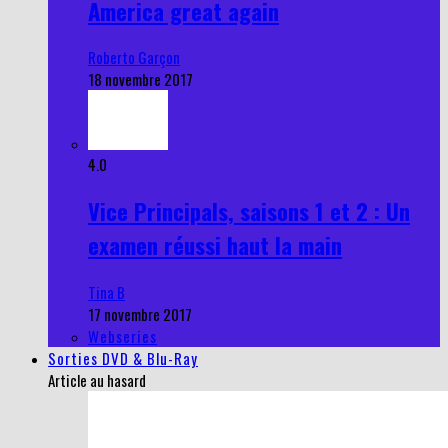
America great again
Roberto Garçon
18 novembre 2017
4.0
Vice Principals, saisons 1 et 2 : Un
examen réussi haut la main
Tina B
17 novembre 2017
Webseries
Sorties DVD & Blu-Ray
Article au hasard