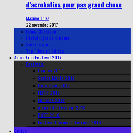
d’acrobaties pour pas grand chose
Maxime Thiss
22 novembre 2017
Films Classique
Histoire(s) de cinéma
Sorties cine
Top Films et Séries
Arras Film Festival 2017
Festivals
Cannes 2017
Series Mania 2017
Gérardmer 2017
FEFFS 2017
Lumière 2017
Arras Film Festival 2016
PIFFF 2016
Festival Clermont-Ferrand 2016
Series