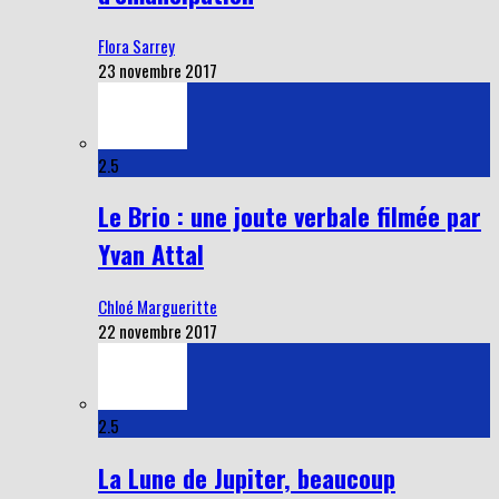
Flora Sarrey
23 novembre 2017
2.5
Le Brio : une joute verbale filmée par
Yvan Attal
Chloé Margueritte
22 novembre 2017
2.5
La Lune de Jupiter, beaucoup