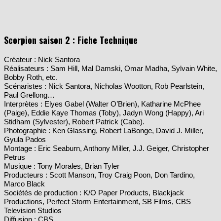
Scorpion saison 2 : Fiche Technique
Créateur : Nick Santora
Réalisateurs : Sam Hill, Mal Damski, Omar Madha, Sylvain White,
Bobby Roth, etc.
Scénaristes : Nick Santora, Nicholas Wootton, Rob Pearlstein,
Paul Grellong…
Interprètes : Elyes Gabel (Walter O’Brien), Katharine McPhee
(Paige), Eddie Kaye Thomas (Toby), Jadyn Wong (Happy), Ari
Stidham (Sylvester), Robert Patrick (Cabe).
Photographie : Ken Glassing, Robert LaBonge, David J. Miller,
Gyula Pados
Montage : Eric Seaburn, Anthony Miller, J.J. Geiger, Christopher
Petrus
Musique : Tony Morales, Brian Tyler
Producteurs : Scott Manson, Troy Craig Poon, Don Tardino,
Marco Black
Sociétés de production : K/O Paper Products, Blackjack
Productions, Perfect Storm Entertainment, SB Films, CBS
Television Studios
Diffusion : CBS