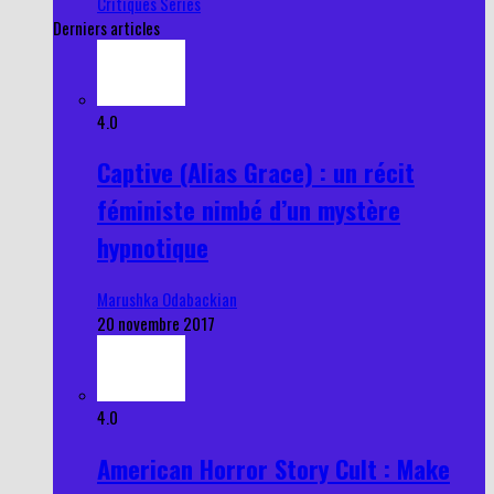
Critiques Series
Derniers articles
4.0
Captive (Alias Grace) : un récit
féministe nimbé d’un mystère
hypnotique
Marushka Odabackian
20 novembre 2017
4.0
American Horror Story Cult : Make