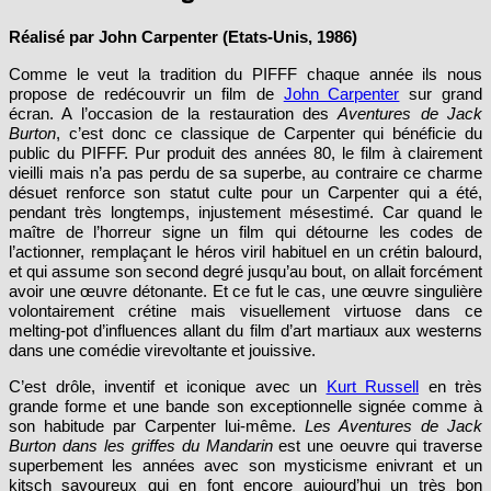
Réalisé par John Carpenter (Etats-Unis, 1986)
Comme le veut la tradition du PIFFF chaque année ils nous
propose de redécouvrir un film de
John Carpenter
sur grand
écran. A l’occasion de la restauration des
Aventures de Jack
Burton
, c’est donc ce classique de Carpenter qui bénéficie du
public du PIFFF. Pur produit des années 80, le film à clairement
vieilli mais n’a pas perdu de sa superbe, au contraire ce charme
désuet renforce son statut culte pour un Carpenter qui a été,
pendant très longtemps, injustement mésestimé. Car quand le
maître de l’horreur signe un film qui détourne les codes de
l’actionner, remplaçant le héros viril habituel en un crétin balourd,
et qui assume son second degré jusqu’au bout, on allait forcément
avoir une œuvre détonante. Et ce fut le cas, une œuvre singulière
volontairement crétine mais visuellement virtuose dans ce
melting-pot d’influences allant du film d’art martiaux aux westerns
dans une comédie virevoltante et jouissive.
C’est drôle, inventif et iconique avec un
Kurt Russell
en très
grande forme et une bande son exceptionnelle signée comme à
son habitude par Carpenter lui-même.
Les Aventures de Jack
Burton dans les griffes du Mandarin
est une oeuvre qui traverse
superbement les années avec son mysticisme enivrant et un
kitsch savoureux qui en font encore aujourd’hui un très bon