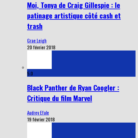
Moi, Tonya de Craig Gillespie : le
patinage artistique côté cash et
trash
Grae Leigh
20 février 2018
5.0
Black Panther de Ryan Coogler :
Critique du film Marvel
Audrey Efale
19 février 2018