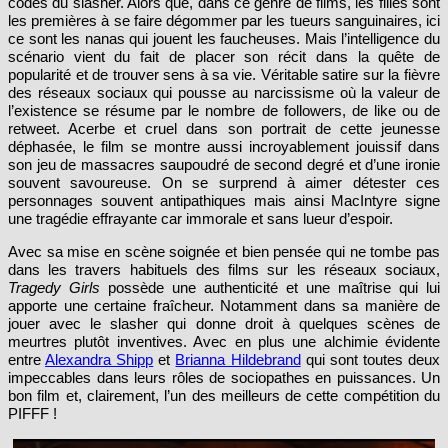
codes du slasher. Alors que, dans ce genre de films, les filles sont
les premières à se faire dégommer par les tueurs sanguinaires, ici
ce sont les nanas qui jouent les faucheuses. Mais l’intelligence du
scénario vient du fait de placer son récit dans la quête de
popularité et de trouver sens à sa vie. Véritable satire sur la fièvre
des réseaux sociaux qui pousse au narcissisme où la valeur de
l’existence se résume par le nombre de followers, de like ou de
retweet. Acerbe et cruel dans son portrait de cette jeunesse
déphasée, le film se montre aussi incroyablement jouissif dans
son jeu de massacres saupoudré de second degré et d’une ironie
souvent savoureuse. On se surprend à aimer détester ces
personnages souvent antipathiques mais ainsi MacIntyre signe
une tragédie effrayante car immorale et sans lueur d’espoir.
Avec sa mise en scène soignée et bien pensée qui ne tombe pas
dans les travers habituels des films sur les réseaux sociaux,
Tragedy Girls
possède une authenticité et une maîtrise qui lui
apporte une certaine fraîcheur. Notamment dans sa manière de
jouer avec le slasher qui donne droit à quelques scènes de
meurtres plutôt inventives. Avec en plus une alchimie évidente
entre
Alexandra Shipp
et
Brianna Hildebrand
qui sont toutes deux
impeccables dans leurs rôles de sociopathes en puissances. Un
bon film et, clairement, l’un des meilleurs de cette compétition du
PIFFF !