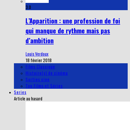
3.0
L’Apparition : une profession de foi
qui manque de rythme mais pas
d’ambition
Louis Verdoux
18 février 2018
Films Classique
Histoire(s) de cinéma
Sorties cine
Top Films et Séries
Series
Article au hasard