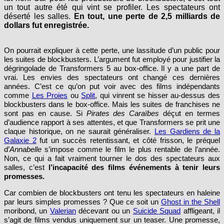
un tout autre été qui vint se profiler. Les spectateurs ont
déserté les salles.
En tout, une perte de 2,5 milliards de
dollars fut enregistrée.
On pourrait expliquer à cette perte, une lassitude d’un public pour
les suites de blockbusters. L’argument fut employé pour justifier la
dégringolade de Transformers 5 au box-office. Il y a une part de
vrai. Les envies des spectateurs ont changé ces dernières
années. C’est ce qu’on put voir avec des films indépendants
comme
Les Proies
ou
Split
, qui vinrent se hisser au-dessus des
blockbusters dans le box-office. Mais les suites de franchises ne
sont pas en cause. Si
Pirates des Caraïbes
déçut en termes
d’audience rapport à ses attentes, et que Transformers se prit une
claque historique, on ne saurait généraliser.
Les Gardiens de la
Galaxie 2
fut un succès retentissant, et côté frisson, le préquel
d’
Annabelle
s’impose comme le film le plus rentable de l’année.
Non, ce qui a fait vraiment tourner le dos des spectateurs aux
salles, c’est
l’incapacité des films événements à tenir leurs
promesses.
Car combien de blockbusters ont tenu les spectateurs en haleine
par leurs simples promesses ? Que ce soit un
Ghost in the Shell
moribond, un
Valerian
décevant ou un
Suicide Squad
affligeant, il
s’agit de films vendus uniquement sur un teaser. Une promesse,