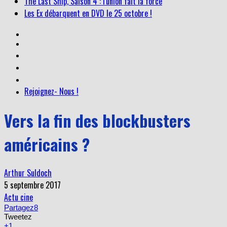
The Last Ship, Saison 4 : l'union fait la force
Les Ex débarquent en DVD le 25 octobre !
Rejoignez- Nous !
Vers la fin des blockbusters
américains ?
Arthur Suldoch
5 septembre 2017
Actu cine
Partagez
8
Tweetez
+1