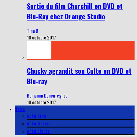
Sortie du film Churchill en DVD et
Blu-Ray chez Orange Studio
Tina B
10 octobre 2017
Chucky agrandit son Culte en DVD et
Blu-ray
Benjamin Deneuféglise
10 octobre 2017
News
Actu cine
Actu Series
Actu Livres