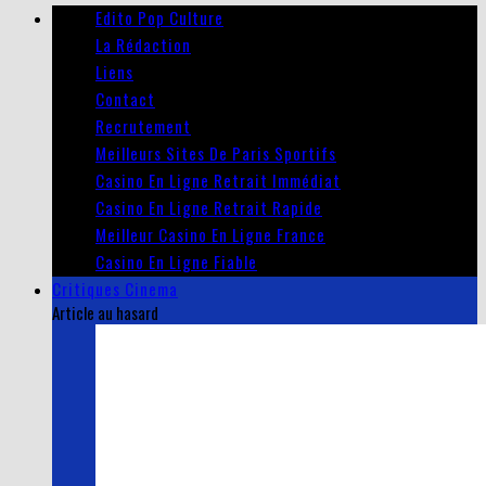
Edito Pop Culture
La Rédaction
Liens
Contact
Recrutement
Meilleurs Sites De Paris Sportifs
Casino En Ligne Retrait Immédiat
Casino En Ligne Retrait Rapide
Meilleur Casino En Ligne France
Casino En Ligne Fiable
Critiques Cinema
Article au hasard