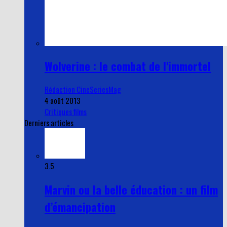
Wolverine : le combat de l'immortel
Rédaction CineSeriesMag
4 août 2013
Critiques films
Derniers articles
3.5
Marvin ou la belle éducation : un film
d’émancipation