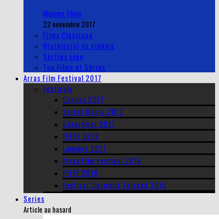
Maxime Thiss
22 novembre 2017
Films Classique
Histoire(s) de cinéma
Sorties cine
Top Films et Séries
Arras Film Festival 2017
Festivals
Cannes 2017
Series Mania 2017
Gérardmer 2017
FEFFS 2017
Lumière 2017
Arras Film Festival 2016
PIFFF 2016
Festival Clermont-Ferrand 2016
Series
Article au hasard