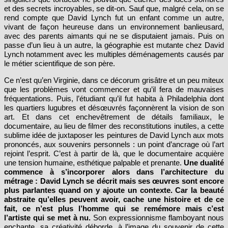
rend compte que David Lynch fut un enfant comme un autre,
vivant de façon heureuse dans un environnement banlieusard,
avec des parents aimants qui ne se disputaient jamais. Puis on
passe d’un lieu à un autre, la géographie est mutante chez David
Lynch notamment avec les multiples déménagements causés par
le métier scientifique de son père.
Ce n’est qu’en Virginie, dans ce décorum grisâtre et un peu miteux
que les problèmes vont commencer et qu’il fera de mauvaises
fréquentations. Puis, l’étudiant qu’il fut habita à Philadelphia dont
les quartiers lugubres et désœuvrés façonnèrent la vision de son
art. Et dans cet enchevêtrement de détails familiaux, le
documentaire, au lieu de filmer des reconstitutions inutiles, a cette
sublime idée de juxtaposer les peintures de David Lynch aux mots
prononcés, aux souvenirs personnels : un point d’ancrage où l’art
rejoint l’esprit. C’est à partir de là, que le documentaire acquière
une tension humaine, esthétique palpable et prenante.
Une dualité
commence à s’incorporer alors dans l’architecture du
métrage : David Lynch se décrit mais ses œuvres sont encore
plus parlantes quand on y ajoute un contexte. Car la beauté
abstraite qu’elles peuvent avoir, cache une histoire et de ce
fait, ce n’est plus l’homme qui se remémore mais c’est
l’artiste qui se met à nu.
Son expressionnisme flamboyant nous
enchante, sa créativité déborde, à l’image du souvenir de cette
voisine en larmes titubant nue sur le trottoir devant ses yeux