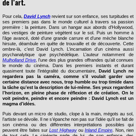
Pour cela,
David Lynch
revient sur son enfance, ses turpitudes et
ses premiers pas dans le monde culturel à travers sa passion
première : la peinture. Dans un hangar aux abords d’Hollywood,
des vestiges de peinture végètent sur le sol. Puis un homme à
l’âge avancé, doté d’une grande carrure et d’une mèche blanche
hirsute, déambule en quête de trouvaille et de découverte. Cette
ombre-là, c’est David Lynch. L’incarnation d’un cinéma aussi
psychanalytique que psychédélique. L’auteur notamment de
Mulholland Drive
,
l’une des plus grandes offrandes qu’ait connues
le monde du cinéma. Dans les premiers instants et durant
quasiment toute l’intégralité du documentaire,
David Lynch ne
regardera pas la caméra, comme s’il voulait garder une
certaine distance avec nous, trop humble ou trop timide dans
la tâche qu’est la description de lui-même. Ses yeux regardent
l’horizon, en pleine phase de réflexion et de création. On le
voit peindre, peindre et encore peindre : David Lynch est un
magma d’idées.
Puis devant un micro de studio, clope à la main, mégots au sol,
l’artiste se dévoile. Il ne s’épanche non pas sur l’idée qu’il se fait de
son cinéma ou des différentes interprétations possibles qui
peuvent être faites sur
Lost Highway
ou
Inland Empire
. Non, rien
de tout cela. Le cinéaste parle de lui, de son enfance, des
difficultés engendrées dans sa vie d’homme, ou de l’amour qu’il