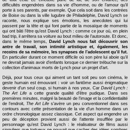
porte à ses parents, par exemple. Que cela soit dans les contrées
de Boise ou dans la ville lugubre de Philadelphie, David Lynch se
raconte, nous explique ses émotions, les anecdotes qui lui
passent par la tête et qui font partie de la mosaïque de moments
qui ont bâti l’être qu’est David Lynch : comme ce jour où, en plein
bad trip, il arrêtera sa voiture au bout milieu de l’autoroute. Et donc,
dans le même temps,
David Lynch nous fait découvrir son
antre de travail, son intimité artistique et, également, les
recoins de sa mémoire, les synapses de l’adolescent qu’il fut.
En particulier durant ce moment difficile où son père lui aboie qu’il
ne devrait jamais avoir d’enfants lorsque ce dernier trébuche sur la
collection d’animaux morts de Lynch pour un projet d’art.
Déjà, pour tous ceux qui aiment un tant soit peu son cinéma, le
geste humain est émouvant : voir un fantôme aussi énigmatique
devenir d’un seul coup, si humain à nos yeux. Car
David Lynch :
The Art Life
a cette grande qualité d’être pudique. Dans ses
premières minutes, malgré la beauté de l’image et la confidentialité
de l’endroit,
The Art Life
s’avère un peu conventionnel dans ses
contours avec cette présentation de la vie d’un homme dans un
ordre chronologique assez classique. Cet aspect qui engendre un
peu de déception provient aussi de l’attente insufflée par le
personnage qu’est David Lynch : le réalisateur de films aussi
singuliers que tortueux ne pouvait que cacher des idées sombres
et des secrets incroyables, se dit-on. Sauf que, malgré cela, on se