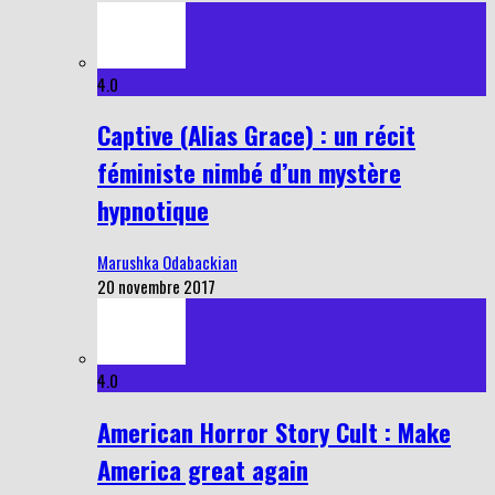
4.0
Captive (Alias Grace) : un récit
féministe nimbé d’un mystère
hypnotique
Marushka Odabackian
20 novembre 2017
4.0
American Horror Story Cult : Make
America great again