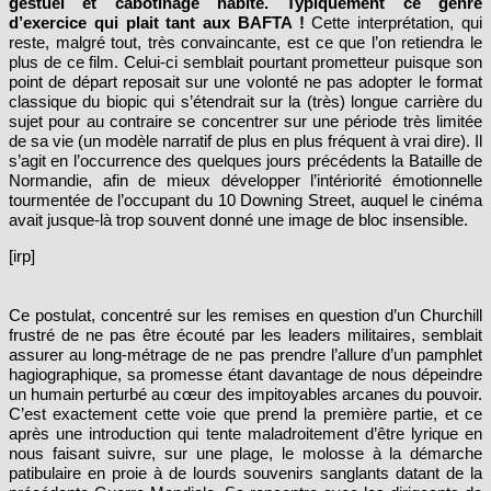
gestuel et cabotinage habité. Typiquement ce genre
d’exercice qui plait tant aux BAFTA !
Cette interprétation, qui
reste, malgré tout, très convaincante, est ce que l’on retiendra le
plus de ce film. Celui-ci semblait pourtant prometteur puisque son
point de départ reposait sur une volonté ne pas adopter le format
classique du biopic qui s’étendrait sur la (très) longue carrière du
sujet pour au contraire se concentrer sur une période très limitée
de sa vie (un modèle narratif de plus en plus fréquent à vrai dire). Il
s’agit en l’occurrence des quelques jours précédents la Bataille de
Normandie, afin de mieux développer l’intériorité émotionnelle
tourmentée de l’occupant du 10 Downing Street, auquel le cinéma
avait jusque-là trop souvent donné une image de bloc insensible.
[irp]
Ce postulat, concentré sur les remises en question d’un Churchill
frustré de ne pas être écouté par les leaders militaires,
semblait
assurer au long-métrage de ne pas prendre l’allure d’un pamphlet
hagiographique, sa promesse étant davantage de nous dépeindre
un humain perturbé au cœur des impitoyables arcanes du pouvoir.
C’est exactement cette voie que prend la première partie, et ce
après une introduction qui tente maladroitement d’être lyrique en
nous faisant suivre, sur une plage, le molosse à la démarche
patibulaire en proie à de lourds souvenirs sanglants datant de la