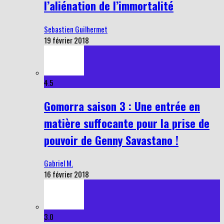
l’aliénation de l’immortalité
Sebastien Guilhermet
19 février 2018
4.5
Gomorra saison 3 : Une entrée en
matière suffocante pour la prise de
pouvoir de Genny Savastano !
Gabriel M.
16 février 2018
3.0