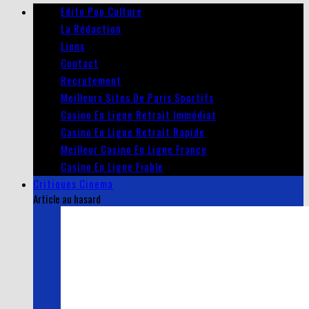
Edito Pop Culture
La Rédaction
Liens
Contact
Recrutement
Meilleurs Sites De Paris Sportifs
Casino En Ligne Retrait Immédiat
Casino En Ligne Retrait Rapide
Meilleur Casino En Ligne France
Casino En Ligne Fiable
Critiques Cinema
Article au hasard