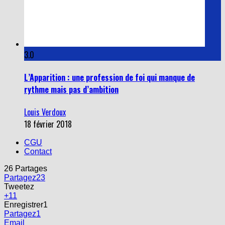
3.0
L’Apparition : une profession de foi qui manque de
rythme mais pas d’ambition
Louis Verdoux
18 février 2018
CGU
Contact
26
Partages
Partagez
23
Tweetez
+1
1
Enregistrer
1
Partagez
1
Email