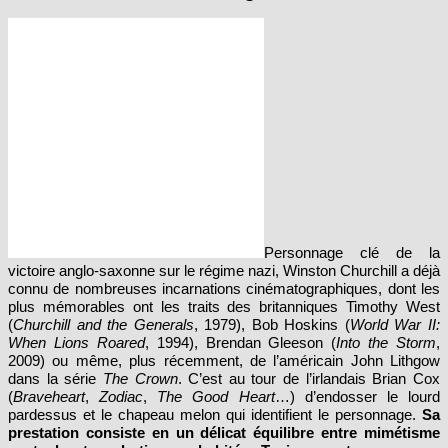
Personnage clé de la
victoire anglo-saxonne sur le régime nazi, Winston Churchill a déjà
connu de nombreuses incarnations cinématographiques, dont les
plus mémorables ont les traits des
britanniques Timothy West
(
Churchill and the Generals
, 1979), Bob Hoskins (
World War II:
When Lions Roared
, 1994), Brendan Gleeson (
Into the Storm
,
2009) ou même, plus récemment, de l’américain John Lithgow
dans la série
The Crown
. C’est au tour de l’irlandais Brian Cox
(
Braveheart
,
Zodiac
,
The Good Heart
…) d’endosser le lourd
pardessus et le chapeau melon qui identifient le personnage.
Sa
prestation consiste en un délicat équilibre entre mimétisme