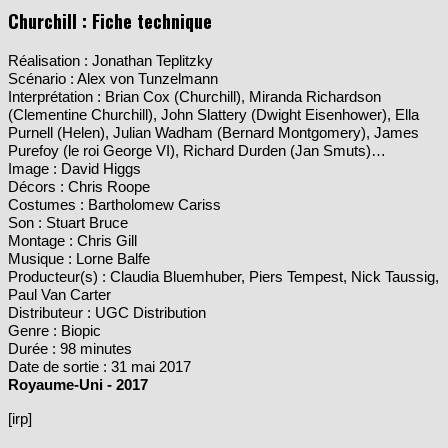
Churchill : Fiche technique
Réalisation : Jonathan Teplitzky
Scénario : Alex von Tunzelmann
Interprétation : Brian Cox (Churchill), Miranda Richardson
(Clementine Churchill), John Slattery (Dwight Eisenhower), Ella
Purnell (Helen), Julian Wadham (Bernard Montgomery), James
Purefoy (le roi George VI), Richard Durden (Jan Smuts)…
Image : David Higgs
Décors : Chris Roope
Costumes : Bartholomew Cariss
Son : Stuart Bruce
Montage : Chris Gill
Musique : Lorne Balfe
Producteur(s) : Claudia Bluemhuber, Piers Tempest, Nick Taussig,
Paul Van Carter
Distributeur : UGC Distribution
Genre : Biopic
Durée : 98 minutes
Date de sortie : 31 mai 2017
Royaume-Uni - 2017
[irp]