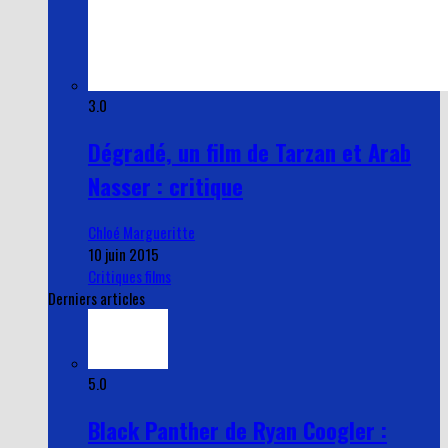
3.0
Dégradé, un film de Tarzan et Arab
Nasser : critique
Chloé Margueritte
10 juin 2015
Critiques films
Derniers articles
5.0
Black Panther de Ryan Coogler :