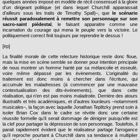
quelques années imposé en modèle de récit consensuel à la gloire
d’un dirigeant politique (et dans lequel Churchill apparaissait
d’ailleurs sous les traits de Timothy Spall)–, que
le scénario
réussit paradoxalement à remettre son personnage sur son
sacro-saint piédestal
, le faisant apparaitre comme une
incarnation du courage qui mena le peuple vers la victoire. Le
politiquement correct finit toujours par reprendre le dessus !
[irp]
La finalité morale de cette relecture historique reste donc floue,
mais la mise en scène semble se donner pour intention principale
de nous montrer un homme hanté par sa mélancolie et esseulé,
voire même dépassé par les évènements. L’originalité du
traitement est donc moins à chercher dans l’écriture, qui
accumule les maladresses (à commencer par une mauvaise
contextualisation des dits-événements), que dans cette
réalisation, qui n’en est pas moins maladroite. Derrière des atours
illustratifs et très académiques, et d’autres lourdeurs –notamment
musicales–, la façon avec laquelle Jonathan Teplitzky prend soin à
isoler Brian Cox dans le cadre se révèle donc une certaine
réussite formelle qu’il serait dommage de dénigrer puisqu’elle est
la clef pour partager la dépression de son personnage. Toutefois, il
parait rapidement évident que le réalisateur partage l’arrogance
qu’il reproche pourtant à Churchill dans sa tendance à multiplier