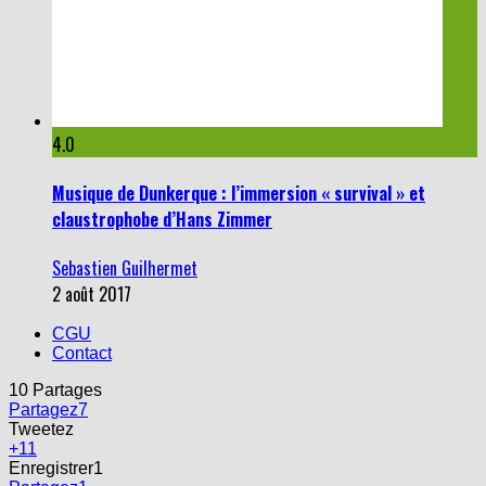
4.0
Musique de Dunkerque : l’immersion « survival » et
claustrophobe d’Hans Zimmer
Sebastien Guilhermet
2 août 2017
CGU
Contact
10
Partages
Partagez
7
Tweetez
+1
1
Enregistrer
1