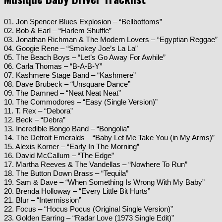
01. Jon Spencer Blues Explosion – “Bellbottoms”
02. Bob & Earl – “Harlem Shuffle”
03. Jonathan Richman & The Modern Lovers – “Egyptian Reggae”
04. Googie Rene – “Smokey Joe’s La La”
05. The Beach Boys – “Let’s Go Away For Awhile”
06. Carla Thomas – “B-A-B-Y”
07. Kashmere Stage Band – “Kashmere”
08. Dave Brubeck – “Unsquare Dance”
09. The Damned – “Neat Neat Neat”
10. The Commodores – “Easy (Single Version)”
11. T. Rex – “Debora”
12. Beck – “Debra”
13. Incredible Bongo Band – “Bongolia”
14. The Detroit Emeralds – “Baby Let Me Take You (in My Arms)”
15. Alexis Korner – “Early In The Morning”
16. David McCallum – “The Edge”
17. Martha Reeves & The Vandellas – “Nowhere To Run”
18. The Button Down Brass – “Tequila”
19. Sam & Dave – “When Something Is Wrong With My Baby”
20. Brenda Holloway – “Every Little Bit Hurts”
21. Blur – “Intermission”
22. Focus – “Hocus Pocus (Original Single Version)”
23. Golden Earring – “Radar Love (1973 Single Edit)”