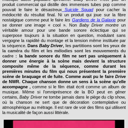
produit commercial qui distille des immenses tubes pop comme
pouvait le faire le désastreux
Suicide Squad
pour cacher la
médiocrité du résultat final. Ni un produit qui joue sur la fibre
nostalgique comme peut le faire
les
Gardiens de la Galaxie
pour
se donner une image « cool ». Non
Baby Driver montre
un
véritable amour pour une bande sonore éclectique qui se
superpose toujours à la situation en question, modulant sans
vergogne la rapidité du montage et la tension même instituée par
la séquence.
Dans
Baby Driver
,
les partitions sont les yeux de
la caméra du film et les mélodies sont les mouvements du
cadre
: la bande sonore du film ne sert pas uniquement à
donner une énergie à la scène mais devient la structure
composite même de la séquence, comme durant les
premières minutes du film qui nous présentent la première
scène de braquage et de fuite. Comme avait pu le faire
Drive
de NWR. Chaque chanson donne un sens à la scène qu’elle
accompagne ,
comme si le film était écrit comme un album de
musique. Même si l’omniprésence de la BO peut en gêner
certains,
Baby Driver
ne tombe jamais dans le piège du clip show,
où la chanson ne sert que de décoration contemplative ou
atmosphérique au métrage. Il est rare de voir des films qui utilisent
la musicalité de façon aussi littérale.