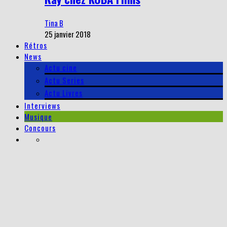
Tina B
25 janvier 2018
Rétros
News
Actu cine
Actu Series
Actu Livres
Interviews
Musique
Concours