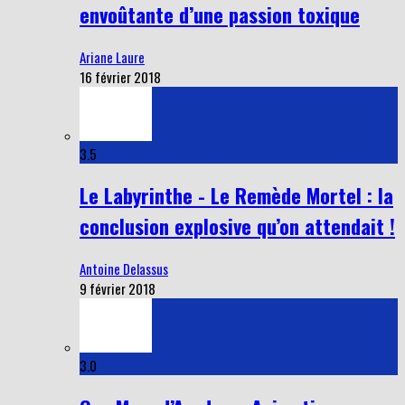
envoûtante d’une passion toxique
Ariane Laure
16 février 2018
3.5
Le Labyrinthe - Le Remède Mortel : la
conclusion explosive qu’on attendait !
Antoine Delassus
9 février 2018
3.0