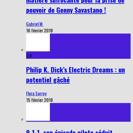
pouvoir de Genny Savastano !
Gabriel M.
16 février 2018
3.0
Philip K. Dick’s Electric Dreams : un
potentiel gâché
Flora Sarrey
15 février 2018
9-1-1, son épisode pilote séduit