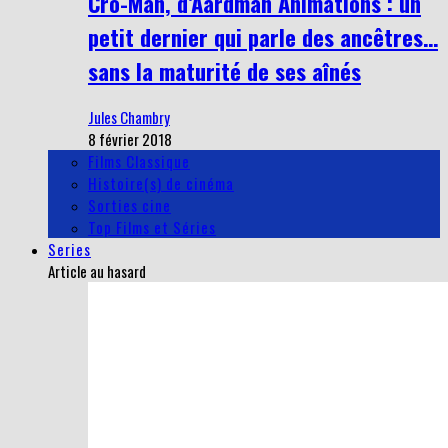
Cro-Man, d’Aardman Animations : un
petit dernier qui parle des ancêtres…
sans la maturité de ses aînés
Jules Chambry
8 février 2018
Films Classique
Histoire(s) de cinéma
Sorties cine
Top Films et Séries
Series
Article au hasard