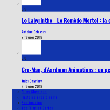
3.5
Le Labyrinthe - Le Remède Mortel : la 
Antoine Delassus
9 février 2018
3.0
Cro-Man, d’Aardman Animations : un pe
Jules Chambry
8 février 2018
Films Classique
Histoire(s) de cinéma
Sorties cine
Top Films et Séries