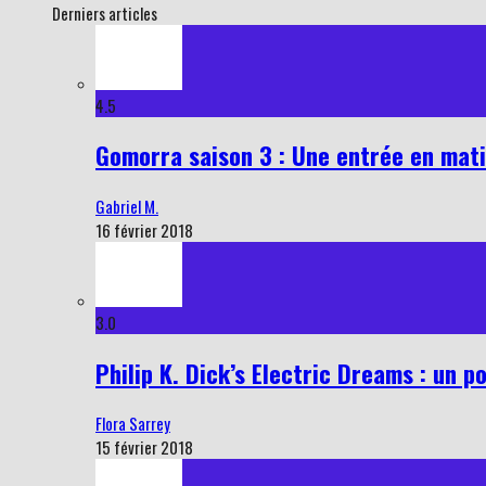
Derniers articles
4.5
Gomorra saison 3 : Une entrée en mati
Gabriel M.
16 février 2018
3.0
Philip K. Dick’s Electric Dreams : un p
Flora Sarrey
15 février 2018