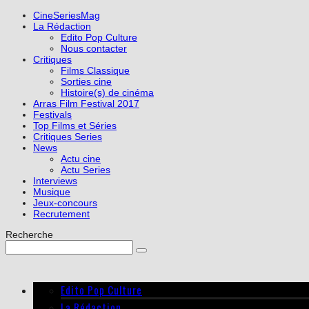
CineSeriesMag
La Rédaction
Edito Pop Culture
Nous contacter
Critiques
Films Classique
Sorties cine
Histoire(s) de cinéma
Arras Film Festival 2017
Festivals
Top Films et Séries
Critiques Series
News
Actu cine
Actu Series
Interviews
Musique
Jeux-concours
Recrutement
Recherche
Edito Pop Culture
La Rédaction