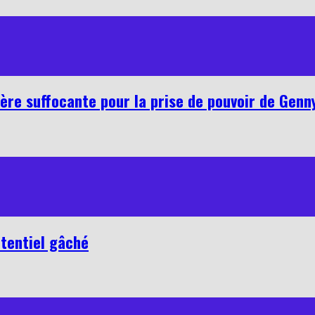
ère suffocante pour la prise de pouvoir de Genn
otentiel gâché