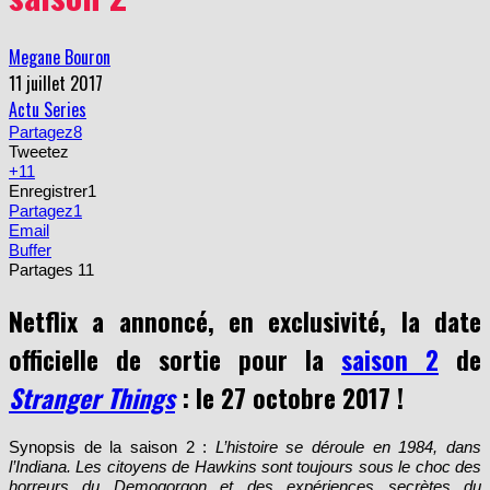
Megane Bouron
11 juillet 2017
Actu Series
Partagez
8
Tweetez
+1
1
Enregistrer
1
Partagez
1
Email
Buffer
Partages
11
Netflix a annoncé, en exclusivité, la date
officielle de sortie pour la
saison 2
de
Stranger Things
: le 27 octobre 2017 !
Synopsis de la saison 2 :
L’histoire se déroule en 1984, dans
l’Indiana. Les citoyens de Hawkins sont toujours sous le choc des
horreurs du Demogorgon et des expériences secrètes du