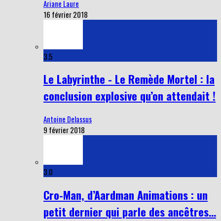
Ariane Laure
16 février 2018
3.5
Le Labyrinthe - Le Remède Mortel : la
conclusion explosive qu’on attendait !
Antoine Delassus
9 février 2018
3.0
Cro-Man, d’Aardman Animations : un
petit dernier qui parle des ancêtres…