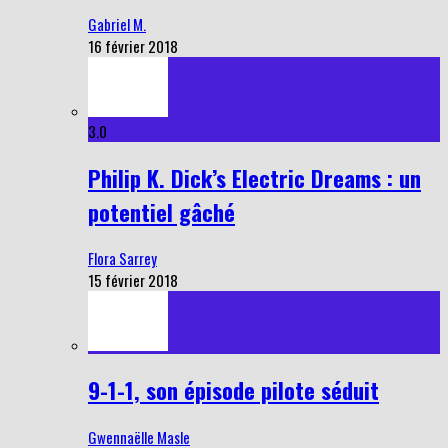
Gabriel M.
16 février 2018
3.0
Philip K. Dick’s Electric Dreams : un
potentiel gâché
Flora Sarrey
15 février 2018
9-1-1, son épisode pilote séduit
Gwennaëlle Masle