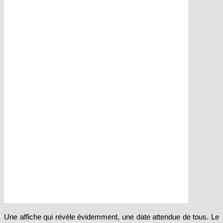
Une affiche qui révèle évidemment, une date attendue de tous. Le
premier épisode sera mis en ligne sur la plateforme Netflix le