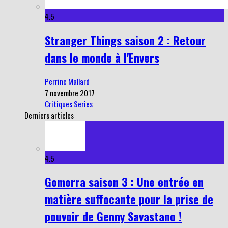
4.5
Stranger Things saison 2 : Retour
dans le monde à l'Envers
Perrine Mallard
7 novembre 2017
Critiques Series
Derniers articles
4.5
Gomorra saison 3 : Une entrée en
matière suffocante pour la prise de
pouvoir de Genny Savastano !