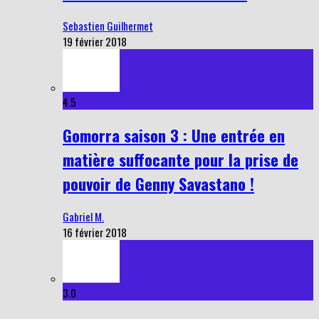
Sebastien Guilhermet
19 février 2018
4.5
Gomorra saison 3 : Une entrée en
matière suffocante pour la prise de
pouvoir de Genny Savastano !
Gabriel M.
16 février 2018
3.0