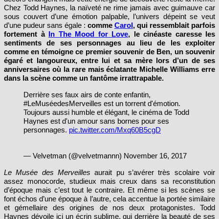
qu’elle adule, l’espace-temps se décroit autant qu’il s’accroit, les
décors changent mais cette énergie de découverte reste la même.
Chez Todd Haynes, la naïveté ne rime jamais avec guimauve car
sous couvert d’une émotion palpable, l’univers dépeint se veut
d’une pudeur sans égale :
comme
Carol
, qui ressemblait parfois
fortement à
In The Mood for Love
, le cinéaste caresse les
sentiments de ses personnages au lieu de les exploiter
comme en témoigne ce premier souvenir de Ben, un souvenir
égaré et langoureux, entre lui et sa mère lors d’un de ses
anniversaires où la rare mais éclatante Michelle Williams erre
dans la scène comme un fantôme irrattrapable.
Derrière ses faux airs de conte enfantin,
#LeMuséedesMerveilles est un torrent d'émotion.
Toujours aussi humble et élégant, le cinéma de Todd
Haynes est d'un amour sans bornes pour ses
personnages.
pic.twitter.com/Mxq60B5cgD
— Velvetman (@velvetmannn) November 16, 2017
Le Musée des Merveilles
aurait pu s’avérer très scolaire voir
assez monocorde, studieux mais creux dans sa reconstitution
d’époque mais c’est tout le contraire. Et même si les scènes se
font échos d’une époque à l’autre, cela accentue la portée similaire
et gémellaire des origines de nos deux protagonistes. Todd