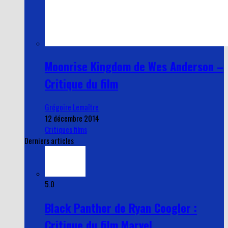
Moonrise Kingdom de Wes Anderson –
Critique du film
Grégoire Lemaître
12 décembre 2014
Critiques films
Derniers articles
5.0
Black Panther de Ryan Coogler :
Critique du film Marvel