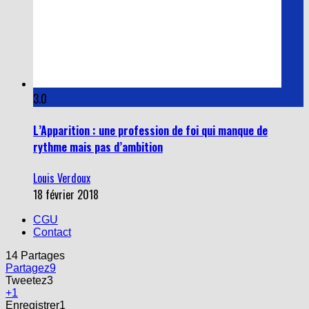
3.0
L’Apparition : une profession de foi qui manque de
rythme mais pas d’ambition
Louis Verdoux
18 février 2018
CGU
Contact
14
Partages
Partagez
9
Tweetez
3
+1