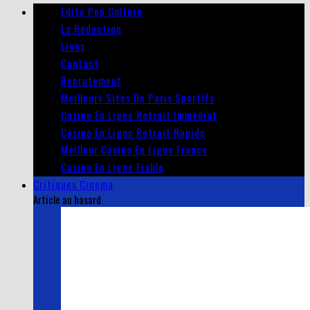
Edito Pop Culture
La Rédaction
Liens
Contact
Recrutement
Meilleurs Sites De Paris Sportifs
Casino En Ligne Retrait Immédiat
Casino En Ligne Retrait Rapide
Meilleur Casino En Ligne France
Casino En Ligne Fiable
Critiques Cinema
Article au hasard