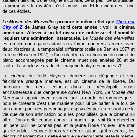
nous regardent les étoiles ». Elle décrit parfaitement le film : d’une
situation difficile, d’une origine inconnue, de la peur de la solitude,
la promesse du mystère n’est jamais loin. Et le cinéma est l’une
de ces étoiles.
Le Musée des Merveilles
procure le même effet que
The Lost
City of Z
de James Gray sorti cette année : voir le cinéma
américain s’élever à un tel niveau de noblesse et d’humilité
requiert une admiration instantanée.
Le Musée des Merveilles
est un film qui regarde autant vers l’avant que vers l’arrière, avec
deux histoires à la temporalité différente (celle de Ben en 1977 et
celle de Rose en 1927) : d’un côté il y a la dichotomie du noir et du
blanc accompagnée par le cinéma muet des années 20 et de
l’autre, la souplesse crade et l’imagerie funky des années 70.
Le cinéma de Todd Haynes, derrière son élégance et son
fétichisme presque maniéré, est un cinéma de la liberté. Du
parcours de deux enfants dans la mégalopole aussi
enchanteresse que dangereuse qu’est New York,
Le Musée des
Merveilles
appuie avec aisance sur la corde du romanesque :
pour le cinéaste c’est une manière pour lui de parler à la fois de
son amour pour des personnages asphyxiés par les ressorts de la
vie que de son admiration pour les possibilités que le cinéma lui
offre. Dans cette course contre la montre, qui voit Ben chercher
un père qu’il ne connait pas et la jeune Rose trouver une star