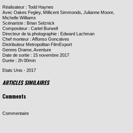
Le Musée des Merveilles
: Fiche Technique
Réalisateur : Todd Haynes
Avec Oakes Fegley, Millicent Simmonds, Julianne Moore,
Michelle Williams
Scénariste : Brian Selznick
Compositeur : Cartel Burwell
Directeur de la photographie : Edward Lachman
Chef monteur : Affonso Goncalves
Distributeur Metropolitan FilmExport
Genres Drame, Aventure
Date de sortie : 15 novembre 2017
Durée : 2h 00min
Etats Unis - 2017
ARTICLES SIMILAIRES
Comments
Commentaire