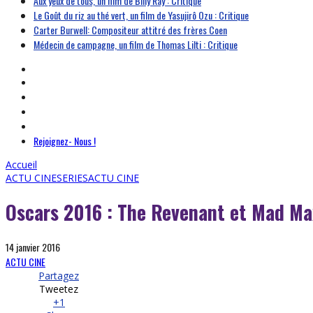
Aux yeux de tous, un film de Billy Ray : Critique
Le Goût du riz au thé vert, un film de Yasujirô Ozu : Critique
Carter Burwell: Compositeur attitré des frères Coen
Médecin de campagne, un film de Thomas Lilti : Critique
Rejoignez- Nous !
Accueil
ACTU CINESERIES
ACTU CINE
Oscars 2016 : The Revenant et Mad Ma
14 janvier 2016
ACTU CINE
Partagez
Tweetez
+1