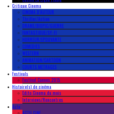
Critique Cinema
CINEMA D’AUTEUR
Thriller/Action
DRAME/BIOPIC/GUERRE
FANTASTIQUE/SY-FI
HORREUR/EPOUVANTE
COMEDIES
WESTERN
ANIMATION/CARTOON
COURTS METRAGES
Festivals
Festival Cannes 2015
Histoire(s) de cinéma
Edito Cinema du mois
Interviews/Rencontres
Actu
ACTU CINE