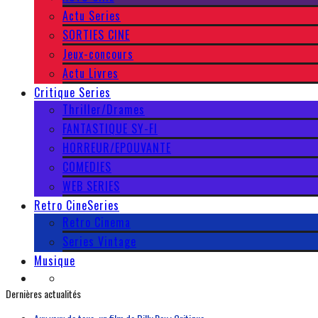
Actu Series
SORTIES CINE
Jeux-concours
Actu Livres
Critique Series
Thriller/Drames
FANTASTIQUE SY-FI
HORREUR/EPOUVANTE
COMEDIES
WEB SERIES
Retro CineSeries
Retro Cinema
Series Vintage
Musique
Dernières actualités