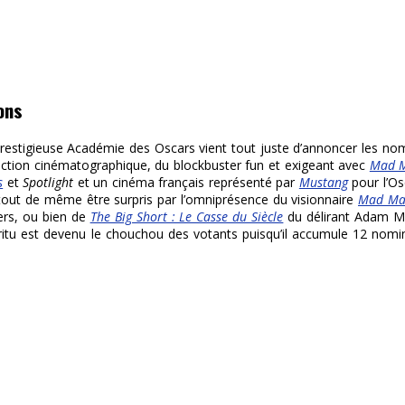
ons
prestigieuse Académie des Oscars vient tout juste d’annoncer les no
uction cinématographique, du blockbuster fun et exigeant avec
Mad 
s
et
Spotlight
et un cinéma français représenté par
Mustang
pour l’Os
 tout de même être surpris par l’omniprésence du visionnaire
Mad Max
ers, ou bien de
The Big Short : Le Casse du Siècle
du délirant Adam Mc
rritu est devenu le chouchou des votants puisqu’il accumule 12 nom