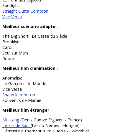
Spotlight
Straight Outta Compton
Vice Versa
Meilleur scénario adapté :
The Big Short : Le Casse du Siècle
Brooklyn
Carol
Seul sur Mars
Room
Meilleur film d’animation :
Anomalisa
Le Garçon et le Monde
Vice Versa
Shaun le mouton
Souvenirs de Marnie
Meilleur film étranger :
Mustang
(Deniz Gamze Erguven - France)
Le Fils de Saul
(László Nemes - Hongrie)
L’étreinte du serpent (Ciro Guerra - Colombie)