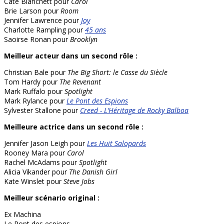
Cate Blanchett pour
Carol
Brie Larson pour
Room
Jennifer Lawrence pour
Joy
Charlotte Rampling pour
45 ans
Saoirse Ronan pour
Brooklyn
Meilleur acteur dans un second rôle :
Christian Bale pour
The Big Short: le Casse du Siècle
Tom Hardy pour
The Revenant
Mark Ruffalo pour
Spotlight
Mark Rylance pour
Le Pont des Espions
Sylvester Stallone pour
Creed - L’Héritage de Rocky Balboa
Meilleure actrice dans un second rôle :
Jennifer Jason Leigh pour
Les Huit Salopards
Rooney Mara pour
Carol
Rachel McAdams pour
Spotlight
Alicia Vikander pour
The Danish Girl
Kate Winslet pour
Steve Jobs
Meilleur scénario original :
Ex Machina
Le Pont des espions