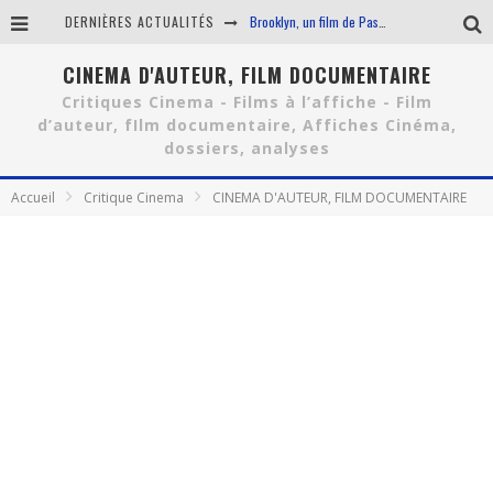
DERNIÈRES ACTUALITÉS
Brooklyn, un film de Pascal Tessaud: Critique
Maryland, un film de Alice Winocour : critique
CINEMA D'AUTEUR, FILM DOCUMENTAIRE
Critiques Cinema - Films à l’affiche - Film
Box-office France du 16 au 22 septembre 2015
d’auteur, fIlm documentaire, Affiches Cinéma,
dossiers, analyses
Sisters et Crazy Amy ou le rire au féminin
Accueil
Critique Cinema
CINEMA D'AUTEUR, FILM DOCUMENTAIRE