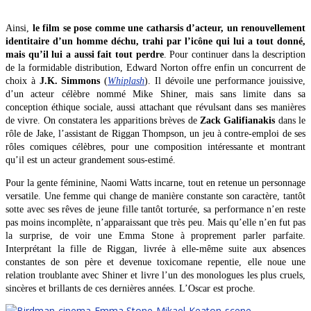
Ainsi,
le film se pose comme une catharsis d’acteur, un renouvellement
identitaire d’un homme déchu, trahi par l’icône qui lui a tout donné,
mais qu’il lui a aussi fait tout perdre
. Pour continuer dans la description
de la formidable distribution, Edward Norton offre enfin un concurrent de
choix à
J.K. Simmons
(
Whiplash
). Il dévoile une performance jouissive,
d’un acteur célèbre nommé Mike Shiner, mais sans limite dans sa
conception éthique sociale, aussi attachant que révulsant dans ses manières
de vivre. On constatera les apparitions brèves de
Zack Galifianakis
dans le
rôle de Jake, l’assistant de Riggan Thompson, un jeu à contre-emploi de ses
rôles comiques célèbres, pour une composition intéressante et montrant
qu’il est un acteur grandement sous-estimé.
Pour la gente féminine, Naomi Watts incarne, tout en retenue un personnage
versatile. Une femme qui change de manière constante son caractère, tantôt
sotte avec ses rêves de jeune fille tantôt torturée, sa performance n’en reste
pas moins incomplète, n’apparaissant que très peu. Mais qu’elle n’en fut pas
la surprise, de voir une Emma Stone à proprement parler parfaite.
Interprétant la fille de Riggan, livrée à elle-même suite aux absences
constantes de son père et devenue toxicomane repentie, elle noue une
relation troublante avec Shiner et livre l’un des monologues les plus cruels,
sincères et brillants de ces dernières années. L’Oscar est proche.