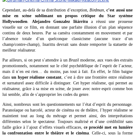
Cependant, au-delà de sa distribution d’exception,
Birdman
,
c’est aussi une
mise en scène sublimant un propos critique du Star système
Hollywoodien
.
Alejandro Gonzalez Iñárritu
a réussi une prouesse
visuelle sur ce film, en donnant une parfaite illusion d’un plan séquence
continu de deux heures. Par sa caméra constamment en mouvement et par
l’absence totale d’un quelconque classicisme (aucune trace d’un
champ/contre-champ), Inarittu devrait sans doute remporter la statuette de
meilleur réalisateur.
Par ailleurs, si on peut s’attendre à un
Brazil
moderne, aux vues des extraits
promotionnels, notamment sur le côté psychédélique de l’esprit de l’acteur,
mais il n’en est rien… du moins, pas tout à fait. En effet, le film baigne
dans
un hyper réalisme constant
, c’est à dire une frontière entre réalisme
et surnaturel assez difficile à distinguer. Cet hyper réalisme, qui permet au
réalisateur, grâce à sa mise en scène, de jouer avec notre esprit comme bon
lui semble, afin de s’approprier les codes du genre.
Ainsi, nombreux sont les questionnements sur l’état d’esprit du personnage.
Paranoïaque ou harcelé, acteur de cinéma ou de théâtre, l’hyper réalisme se
maintient tout au long du métrage et permet ainsi, des interprétations
différentes selon le spectateur. Toujours maîtrisé et d’une crédibilité sans
faille grâce à l’ajout d’effets visuels efficaces,
ce procédé met en lumière
la confrontation entre le théâtre et le cinéma
. Celle-ci, sous la forme