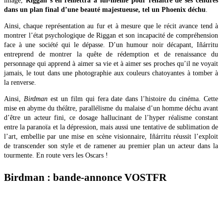
image,
Riggan s’en remettra à lui-même pour renaître de ses cendres
dans un plan final d’une beauté majestueuse, tel un Phoenix déchu
.
Ainsi, chaque représentation au fur et à mesure que le récit avance tend à
montrer l’état psychologique de Riggan et son incapacité de compréhension
face à une société qui le dépasse. D’un humour noir décapant, Iñárritu
entreprend de montrer la quête de rédemption et de renaissance du
personnage qui apprend à aimer sa vie et à aimer ses proches qu’il ne voyait
jamais, le tout dans une photographie aux couleurs chatoyantes à tomber à
la renverse.
Ainsi,
Birdman
est un film qui fera date dans l’histoire du cinéma. Cette
mise en abyme du théâtre, parallélisme du malaise d’un homme déchu avant
d’être un acteur fini, ce dosage hallucinant de l’hyper réalisme constant
entre la paranoïa et la dépression, mais aussi une tentative de sublimation de
l’art, embellie par une mise en scène visionnaire, Iñárritu réussit l’exploit
de transcender son style et de ramener au premier plan un acteur dans la
tourmente. En route vers les Oscars !
Birdman : bande-annonce VOSTFR