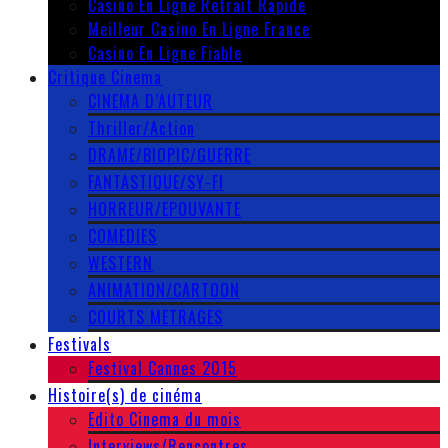
Casino En Ligne Retrait Rapide
Meilleur Casino En Ligne France
Casino En Ligne Fiable
Critique Cinema
CINEMA D’AUTEUR
Thriller/Action
DRAME/BIOPIC/GUERRE
FANTASTIQUE/SY-FI
HORREUR/EPOUVANTE
COMEDIES
WESTERN
ANIMATION/CARTOON
COURTS METRAGES
Festivals
Festival Cannes 2015
Histoire(s) de cinéma
Edito Cinema du mois
Interviews/Rencontres