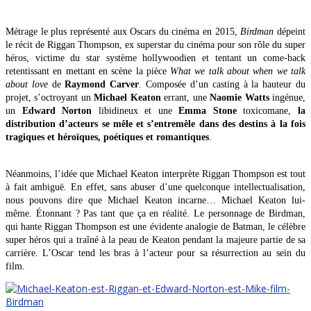
Métrage le plus représenté aux Oscars du cinéma en 2015,
Birdman
dépeint
le récit de Riggan Thompson, ex superstar du cinéma pour son rôle du super
héros, victime du star système hollywoodien et tentant un come-back
retentissant en mettant en scène la pièce
What we talk about when we talk
about love
de
Raymond Carver
. Composée d’un casting à la hauteur du
projet, s’octroyant un
Michael Keaton
errant, une
Naomie Watts
ingénue,
un
Edward Norton
libidineux et une
Emma Stone
toxicomane,
la
distribution d’acteurs se mêle et s’entremêle dans des destins à la fois
tragiques et héroïques, poétiques et romantiques
.
Néanmoins, l’idée que Michael Keaton interprète Riggan Thompson est tout
à fait ambiguë. En effet, sans abuser d’une quelconque intellectualisation,
nous pouvons dire que Michael Keaton incarne… Michael Keaton lui-
même. Étonnant ? Pas tant que ça en réalité. Le personnage de Birdman,
qui hante Riggan Thompson est une évidente analogie de Batman, le célèbre
super héros qui a traîné à la peau de Keaton pendant la majeure partie de sa
carrière. L’Oscar tend les bras à l’acteur pour sa résurrection au sein du
film.