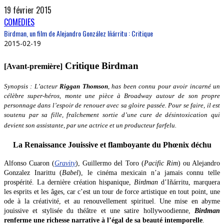
19 février 2015
COMEDIES
Birdman, un film de Alejandro González Iñárritu : Critique
2015-02-19
Critique Birdman
[Avant-première]
Synopsis : L’acteur
Riggan Thomson
, has been connu pour avoir incarné un
célèbre super-héros, monte une pièce à Broadway autour de son propre
personnage dans l’espoir de renouer avec sa gloire passée. Pour se faire, il est
soutenu par sa fille,
fraîchement
sortie d’une cure de désintoxication qui
devient son assistante, par une actrice et un producteur farfelu.
La Renaissance Jouissive et flamboyante du Phœnix déchu
Alfonso Cuaron (
Gravity
), Guillermo del Toro (
Pacific Rim
) ou Alejandro
Gonzalez Inarittu (
Babel
), le cinéma mexicain n’a jamais connu telle
prospérité. La dernière création hispanique,
Birdman
d’Iñárritu, marquera
les esprits et les âges, car c’est un tour de force artistique en tout point, une
ode à la créativité, et au renouvellement spirituel. Une mise en abyme
jouissive et stylisée du théâtre et une satire hollywoodienne,
Birdman
renferme une richesse narrative à l’égal de sa beauté intemporelle
.