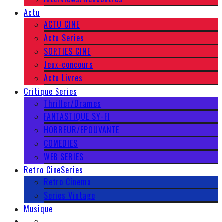
Actu
ACTU CINE
Actu Series
SORTIES CINE
Jeux-concours
Actu Livres
Critique Series
Thriller/Drames
FANTASTIQUE SY-FI
HORREUR/EPOUVANTE
COMEDIES
WEB SERIES
Retro CineSeries
Retro Cinema
Series Vintage
Musique