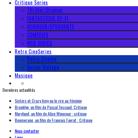
Critique Series
Thriller/Drames
FANTASTIQUE SY-FI
HORREUR/EPOUVANTE
COMEDIES
WEB SERIES
Retro CineSeries
Retro Cinema
Series Vintage
Musique
Dernières actualités
Sisters et Crazy Amy ou le rire au féminin
Brooklyn, un film de Pascal Tessaud: Critique
Maryland, un film de Alice Winocour : critique
Boomerang, un film de François Favrat : Critique
Nous contacter
Liens