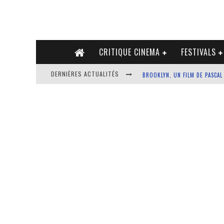
CRITIQUE CINEMA
FESTIVALS
DERNIÈRES ACTUALITÉS
BROOKLYN, UN FILM DE PASCAL
MARYLAND, UN FILM DE ALICE 
BOX-OFFICE FRANCE DU 16 AU 
SISTERS ET CRAZY AMY OU LE 