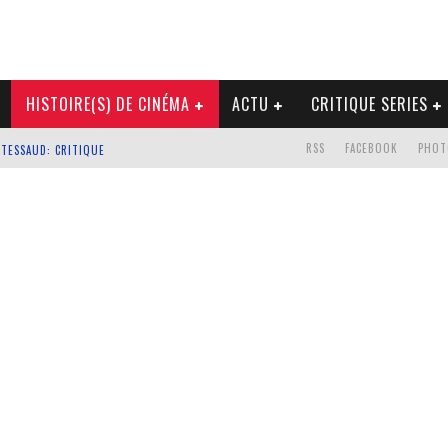
HISTOIRE(S) DE CINÉMA
ACTU
CRITIQUE SERIES
RSS
FACEBOOK
PHOT
 TESSAUD: CRITIQUE
WINOCOUR : CRITIQUE
22 SEPTEMBRE 2015
RIRE AU FÉMININ