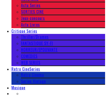
Actu Series
SORTIES CINE
Jeux-concours
Actu Livres
Critique Series
Thriller/Drames
FANTASTIQUE SY-FI
HORREUR/EPOUVANTE
COMEDIES
WEB SERIES
Retro CineSeries
Retro Cinema
Series Vintage
Musique