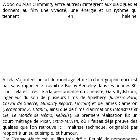
Wood ou Alan Cumming, entre autres) s’intègrent aux dialogues et
donnent au film une vivacité, une énergie et un rythme qui
tiennent en haleine.
A cela s’ajoutent un art du montage et de la chorégraphie qui n’est
pas sans rappeler le travail de Busby Berkeley dans les années 30.
Tout cela est très lié à la personnalité du cinéaste, Gary Rydstrom,
ingénieur du son de plusieurs films de Spielberg (
Jurassic Park
,
Cheval de Guerre
,
Minority Report
,
Lincoln
) et de James Cameron
(
Terminator 2
,
Titanic
), ainsi que de films d’animations (
Monstres et
Cie
,
Le Monde de Némo
,
Rebelle
). Sa première réalisation fut un
court-métrage de Pixar,
Extra-Terrien
, où il faisait déjà preuve des
qualités que l’on retrouve ici : maîtrise technique, originalité par
rapport à un sujet simple, et humour.
Car
Strange Magic
est un film très drôle. Peuplé de personnages