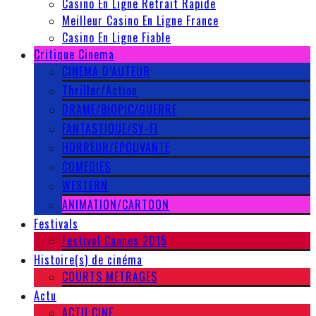
Casino En Ligne Retrait Rapide
Meilleur Casino En Ligne France
Casino En Ligne Fiable
Critique Cinema
CINEMA D’AUTEUR
Thriller/Action
DRAME/BIOPIC/GUERRE
FANTASTIQUE/SY-FI
HORREUR/EPOUVANTE
COMEDIES
WESTERN
ANIMATION/CARTOON
Festivals
Festival Cannes 2015
Histoire(s) de cinéma
COURTS METRAGES
Actu
ACTU CINE