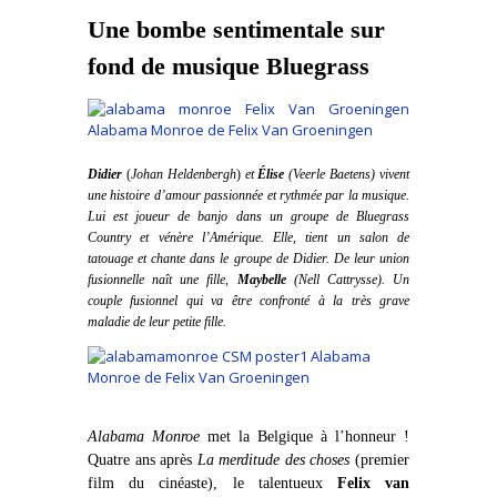
Une bombe sentimentale sur
fond de musique Bluegrass
Didier
(
Johan Heldenbergh
)
et
Élise
(
Veerle Baetens) vivent
une histoire d’amour passionnée et rythmée par la musique.
Lui est joueur de banjo dans un groupe de Bluegrass
Country et vénère l’Amérique. Elle, tient un salon de
tatouage et chante dans le groupe de Didier. De leur union
fusionnelle naît une fille,
Maybelle
(Nell Cattrysse). Un
couple fusionnel qui va être confronté à la très grave
maladie de leur petite fille.
Alabama Monroe
met la Belgique à l’honneur !
Quatre ans après
La merditude des choses
(premier
film du cinéaste),
le talentueux
Felix van